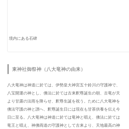
境内にある石碑
東神社御祭神（八大竜神の由来）
八大竜神は神道に於ては、伊勢皇大神宮五十鈴川の守護神で、
八宝開運の神とし、佛法に於ては古来釈尊誕生の朝、古竜が天
より甘露の法雨を降らせ、釈尊生誕を祝う。ために八大竜神を
佛法守護の神と讃へ、釈尊誕生日には現在も甘茶供養を伝え今
日に至る。八大竜神は神道に於ては竜神と唱え、佛法に於ては
竜王と唱え、神佛両道の守護神として古来より、天地最高の神