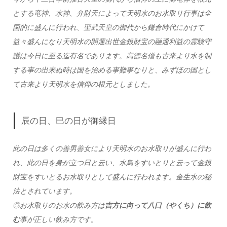
とする竜神、水神、弁財天によって天明水のお水取り行事は全
国的に盛んに行われ、聖武天皇の御代から鎌倉時代にかけて
益々盛んになり天明水の開運出世金銀財宝の融通利益の霊験守
護は今日に至る迄有名であります。高徳名僧も古来より水を制
する事の出来ぬ時は国を治める事難事なりと、みずほの国とし
て古来より天明水を信仰の根元としました。
辰の日、巳の日が御縁日
此の日は多くの善男善女により天明水のお水取りが盛んに行わ
れ、此の日を身が立つ日と云い、水鳥をすいとりと云って金銀
財宝をすいとるお水取りとして盛んに行われます。金生水の秘
法とされています。
◎お水取りのお水の飲み方は
吉方に向って八口（やくち）に飲
む
事が正しい飲み方です。