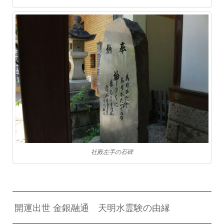
社殿左手の石碑
開運出世 金銀融通 天明水霊験の由縁