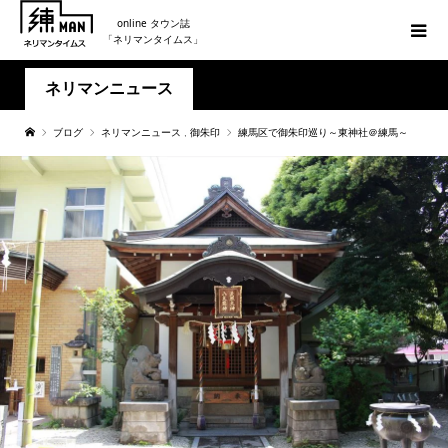
online タウン誌
「ネリマンタイムス」
ネリマンニュース
ブログ
ネリマンニュース
,
御朱印
練馬区で御朱印巡り～東神社＠練馬～