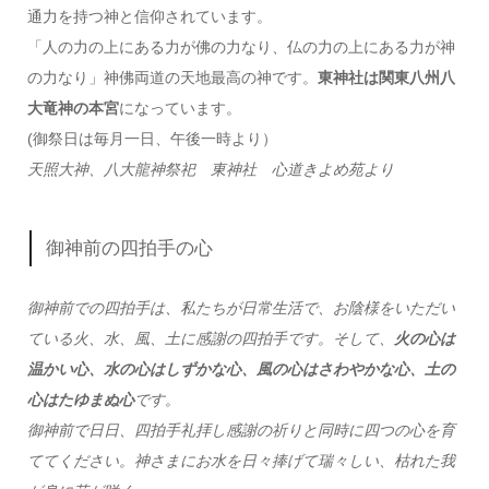
通力を持つ神と信仰されています。
「人の力の上にある力が佛の力なり、仏の力の上にある力が神
の力なり」神佛両道の天地最高の神です。
東神社は関東八州八
大竜神の本宮
になっています。
(御祭日は毎月一日、午後一時より）
天照大神、八大龍神祭祀 東神社 心道きよめ苑より
御神前の四拍手の心
御神前での四拍手は、私たちが日常生活で、お陰様をいただい
ている火、水、風、土に感謝の四拍手です。そして、
火の心は
温かい心、水の心はしずかな心、風の心はさわやかな心、土の
心はたゆまぬ心
です。
御神前で日日、四拍手礼拝し感謝の祈りと同時に四つの心を育
ててください。神さまにお水を日々捧げて瑞々しい、枯れた我