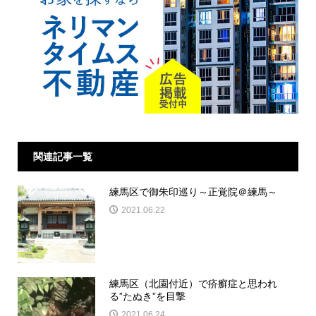
関連記事一覧
練馬区で御朱印巡り～正覚院＠練馬～
2021.06.22
練馬区（北園付近）で疥癬症と思われ
る”たぬき”を目撃
2021.06.24