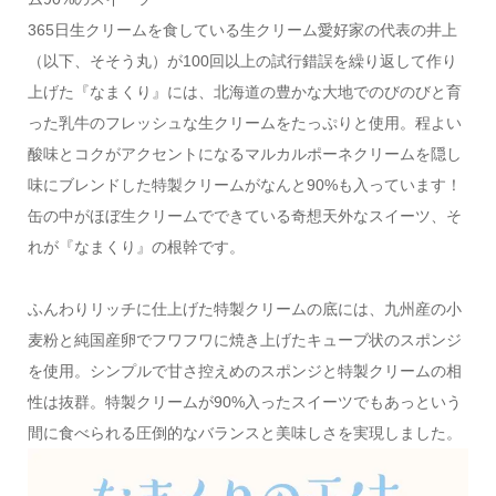
365日生クリームを食している生クリーム愛好家の代表の井上
（以下、そそう丸）が100回以上の試行錯誤を繰り返して作り
上げた『なまくり』には、北海道の豊かな大地でのびのびと育
った乳牛のフレッシュな生クリームをたっぷりと使用。程よい
酸味とコクがアクセントになるマルカルポーネクリームを隠し
味にブレンドした特製クリームがなんと90%も入っています！
缶の中がほぼ生クリームでできている奇想天外なスイーツ、そ
れが『なまくり』の根幹です。
ふんわりリッチに仕上げた特製クリームの底には、九州産の小
麦粉と純国産卵でフワフワに焼き上げたキューブ状のスポンジ
を使用。シンプルで甘さ控えめのスポンジと特製クリームの相
性は抜群。特製クリームが90%入ったスイーツでもあっという
間に食べられる圧倒的なバランスと美味しさを実現しました。