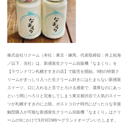
株式会社リクーム（本社：東京・練馬、代表取締役：井上拓海
／以下、当社）は、新感覚生クリーム自販機『なまくり』を
【ラウンドワン札幌すすきの店】で販売を開始。9割の特製ク
リームがぎっしり入った生クリーム好きにはたまらない新感覚
スイーツ。口に入れると舌でとろける感覚で、濃厚なのにあっ
という間にぺろりと完食してしまう東京都渋谷で人気のスイー
ツが札幌すすきのに上陸。ポストコロナ時代にぴったりな非接
触型購入が可能な新感覚生クリーム自販機『なまくり』はクリ
ームの9にかけて9月9日9時〜グランドオープンいたします。