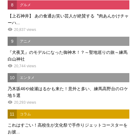
8
グルメ
【上石神井】 あの食通お笑い芸人が絶賛する〝肉あんかけチャ
ーハ...
20,837 views
9
アニメ
『犬夜叉』のモデルになった御神木！？～聖地巡りの旅～練馬
白山神社
20,744 views
10
エンタメ
乃木坂46や綾瀬はるかも来た！意外と多い、練馬高野台のロケ
地５選
20,293 views
11
コラム
これはすごい！高校生が文化祭で手作りジェットコースターを
お披...