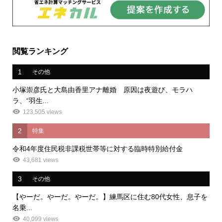
閲覧ランキング
1
その他
小塚崇彦氏と大島由香里アナ離婚 原因は夜遊び、モラハ
ラ、“羽生...
123,505 views
2
特集
令和4年度住民税非課税世帯等に対する臨時特別給付金
43,681 views
3
その他
【やーだ。やーだ。やーだ。】練馬区に住む80代女性、息子を
名乗...
40,099 views