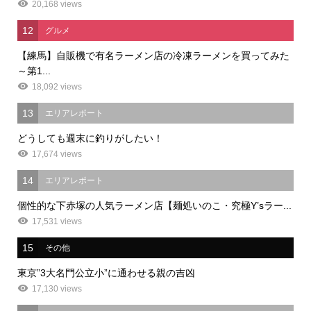
20,168 views
12
グルメ
【練馬】自販機で有名ラーメン店の冷凍ラーメンを買ってみた
～第1...
18,092 views
13
エリアレポート
どうしても週末に釣りがしたい！
17,674 views
14
エリアレポート
個性的な下赤塚の人気ラーメン店【麺処いのこ・究極Y’sラー...
17,531 views
15
その他
東京”3大名門公立小”に通わせる親の吉凶
17,130 views