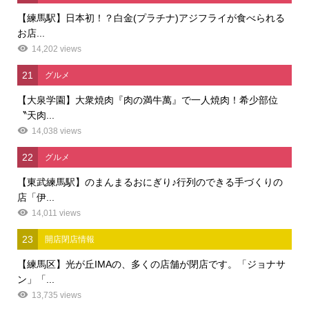
【練馬駅】日本初！？白金(プラチナ)アジフライが食べられる
お店...
14,202 views
21
グルメ
【大泉学園】大衆焼肉『肉の満牛萬』で一人焼肉！希少部位
〝天肉...
14,038 views
22
グルメ
【東武練馬駅】のまんまるおにぎり♪行列のできる手づくりの
店「伊...
14,011 views
23
開店閉店情報
【練馬区】光が丘IMAの、多くの店舗が閉店です。「ジョナサ
ン」「...
13,735 views