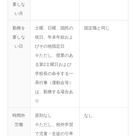
要しな
い月
勤務を
土曜、日曜、国民の
固定職と同じ
要しな
祝日、年末年始およ
い日
びその他指定日
※ただし、授業のあ
る第2土曜日および
学校長の命令する一
斉行事（運動会等）
は、勤務する場合あ
り
時間外
原則なし
なし
労働
※ただし、校外学習
で児童・生徒の引率