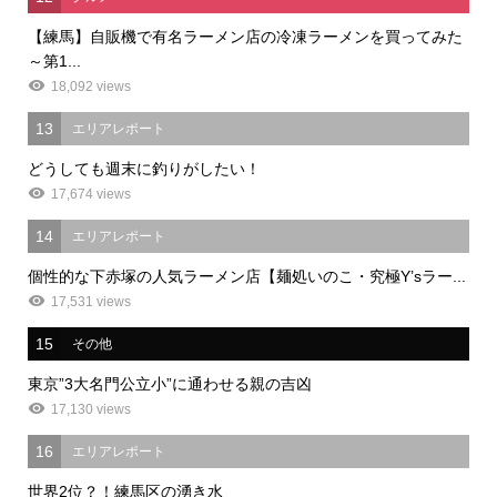
【練馬】自販機で有名ラーメン店の冷凍ラーメンを買ってみた
～第1...
18,092 views
13
エリアレポート
どうしても週末に釣りがしたい！
17,674 views
14
エリアレポート
個性的な下赤塚の人気ラーメン店【麺処いのこ・究極Y’sラー...
17,531 views
15
その他
東京”3大名門公立小”に通わせる親の吉凶
17,130 views
16
エリアレポート
世界2位？！練馬区の湧き水