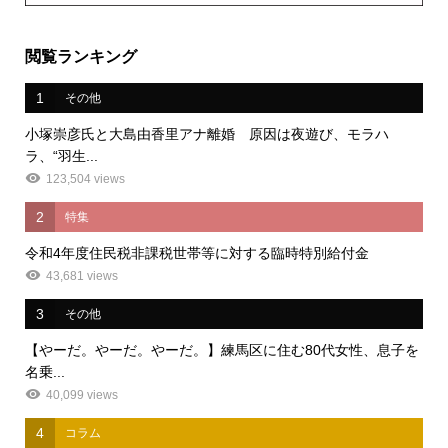
閲覧ランキング
1
その他
小塚崇彦氏と大島由香里アナ離婚 原因は夜遊び、モラハ
ラ、“羽生...
123,504 views
2
特集
令和4年度住民税非課税世帯等に対する臨時特別給付金
43,681 views
3
その他
【やーだ。やーだ。やーだ。】練馬区に住む80代女性、息子を
名乗...
40,099 views
4
コラム