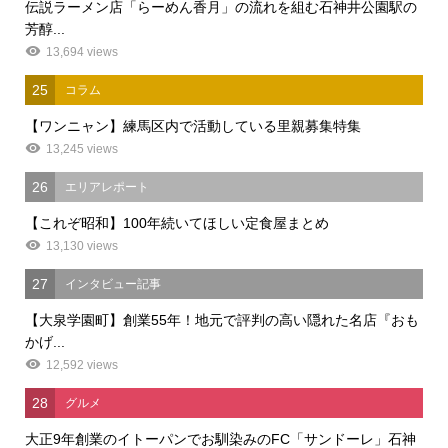
伝説ラーメン店「らーめん香月」の流れを組む石神井公園駅の
芳醇...
13,694 views
25
コラム
【ワンニャン】練馬区内で活動している里親募集特集
13,245 views
26
エリアレポート
【これぞ昭和】100年続いてほしい定食屋まとめ
13,130 views
27
インタビュー記事
【大泉学園町】創業55年！地元で評判の高い隠れた名店『おも
かげ...
12,592 views
28
グルメ
大正9年創業のイトーパンでお馴染みのFC「サンドーレ」石神