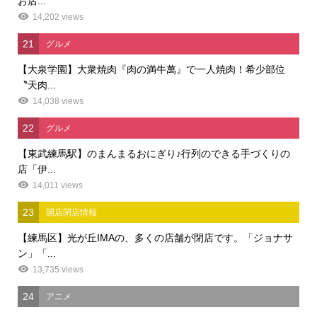
お店...
14,202 views
21
グルメ
【大泉学園】大衆焼肉『肉の満牛萬』で一人焼肉！希少部位
〝天肉...
14,038 views
22
グルメ
【東武練馬駅】のまんまるおにぎり♪行列のできる手づくりの
店「伊...
14,011 views
23
開店閉店情報
【練馬区】光が丘IMAの、多くの店舗が閉店です。「ジョナサ
ン」「...
13,735 views
24
アニメ