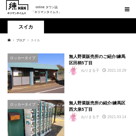
online タウン誌
「ネリマンタイムス」
スイカ
ブログ
スイカ
無人野菜販売所のご紹介/練馬
ロッカータイプ
区田柄5丁目
ねりまる子
2021.10.29
無人野菜販売所の紹介/練馬区
ロッカータイプ
西大泉5丁目
ねりまる子
2021.03.14