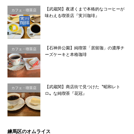
【武蔵関】夜遅くまで本格的なコーヒーが
カフェ・喫茶店
味わえる喫茶店『実川珈琲』
【石神井公園】純喫茶「居留珈」の濃厚チ
カフェ・喫茶店
ーズケーキと本格珈琲
【武蔵関】商店街で見つけた〝昭和レト
カフェ・喫茶店
ロ〟な純喫茶『花冠』
練馬区のオムライス