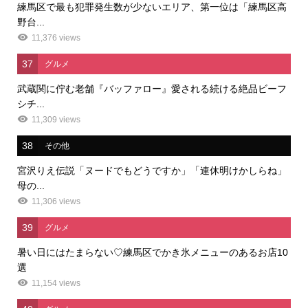
練馬区で最も犯罪発生数が少ないエリア、第一位は「練馬区高
野台...
11,376 views
37
グルメ
武蔵関に佇む老舗『バッファロー』愛される続ける絶品ビーフ
シチ...
11,309 views
38
その他
宮沢りえ伝説「ヌードでもどうですか」「連休明けかしらね」
母の...
11,306 views
39
グルメ
暑い日にはたまらない♡練馬区でかき氷メニューのあるお店10
選
11,154 views