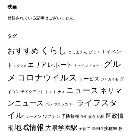
映画
登録されている記事はございません。
タグ
くらし
おすすめ
イベン
びっくり
としまえん
グル
エリアレポート
ト
キャベツ
エダマメ
キュウリ
メ
コロナウイルス
サービス
ダ
ジャガイモ
ニュース
ネリマ
イコン
トマト
テイクアウト
ナス
ライフスタ
ンニュース
パン
ブロッコリー
イル
区政情
ラーメン
ワクチン
予防接種
光が丘駅
仕事
地域情報
大泉学園駅
報
接種率
教
子育て
御朱印