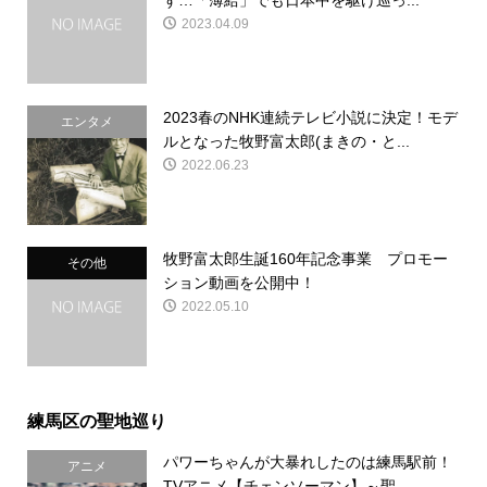
ず…「薄給」でも日本中を駆け巡っ...
2023.04.09
2023春のNHK連続テレビ小説に決定！モデ
エンタメ
ルとなった牧野富太郎(まきの・と...
2022.06.23
牧野富太郎生誕160年記念事業 プロモー
その他
ション動画を公開中！
2022.05.10
練馬区の聖地巡り
パワーちゃんが大暴れしたのは練馬駅前！
アニメ
TVアニメ【チェンソーマン】～聖...