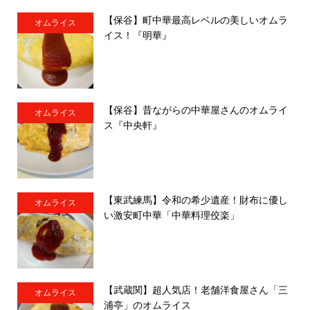
【保谷】町中華最高レベルの美しいオムラ
オムライス
イス！『明華』
【保谷】昔ながらの中華屋さんのオムライ
オムライス
ス『中央軒』
【東武練馬】令和の希少遺産！財布に優し
オムライス
い激安町中華「中華料理佼楽」
【武蔵関】超人気店！老舗洋食屋さん「三
オムライス
浦亭」のオムライス