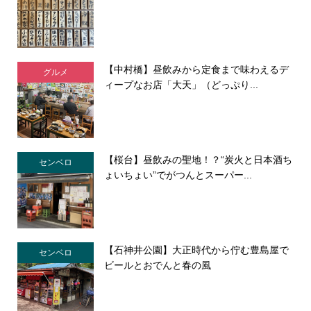
【中村橋】昼飲みから定食まで味わえるデ
グルメ
ィープなお店「大天」（どっぷり...
【桜台】昼飲みの聖地！？“炭火と日本酒ち
センベロ
ょいちょい”でがつんとスーパー...
【石神井公園】大正時代から佇む豊島屋で
センベロ
ビールとおでんと春の風