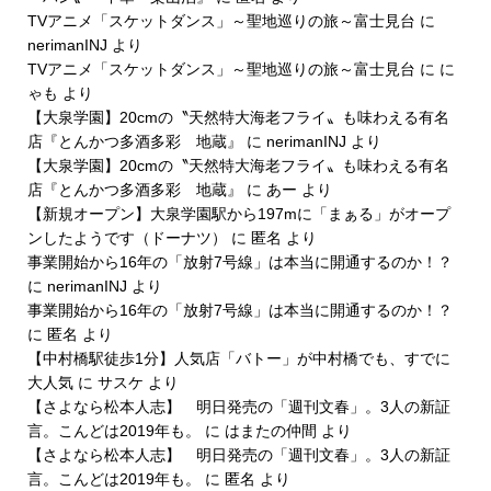
TVアニメ「スケットダンス」～聖地巡りの旅～富士見台
に
nerimanINJ
より
TVアニメ「スケットダンス」～聖地巡りの旅～富士見台
に
に
ゃも
より
【大泉学園】20cmの〝天然特大海老フライ〟も味わえる有名
店『とんかつ多酒多彩 地蔵』
に
nerimanINJ
より
【大泉学園】20cmの〝天然特大海老フライ〟も味わえる有名
店『とんかつ多酒多彩 地蔵』
に
あー
より
【新規オープン】大泉学園駅から197mに「まぁる」がオープ
ンしたようです（ドーナツ）
に
匿名
より
事業開始から16年の「放射7号線」は本当に開通するのか！？
に
nerimanINJ
より
事業開始から16年の「放射7号線」は本当に開通するのか！？
に
匿名
より
【中村橋駅徒歩1分】人気店「バトー」が中村橋でも、すでに
大人気
に
サスケ
より
【さよなら松本人志】 明日発売の「週刊文春」。3人の新証
言。こんどは2019年も。
に
はまたの仲間
より
【さよなら松本人志】 明日発売の「週刊文春」。3人の新証
言。こんどは2019年も。
に
匿名
より