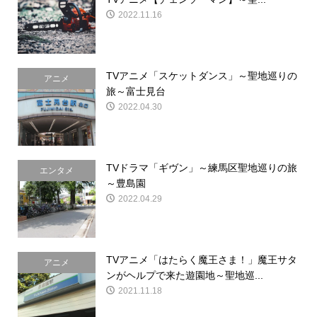
2022.11.16
TVアニメ「スケットダンス」～聖地巡りの
アニメ
旅～富士見台
2022.04.30
TVドラマ「ギヴン」～練馬区聖地巡りの旅
エンタメ
～豊島園
2022.04.29
TVアニメ「はたらく魔王さま！」魔王サタ
アニメ
ンがヘルプで来た遊園地～聖地巡...
2021.11.18