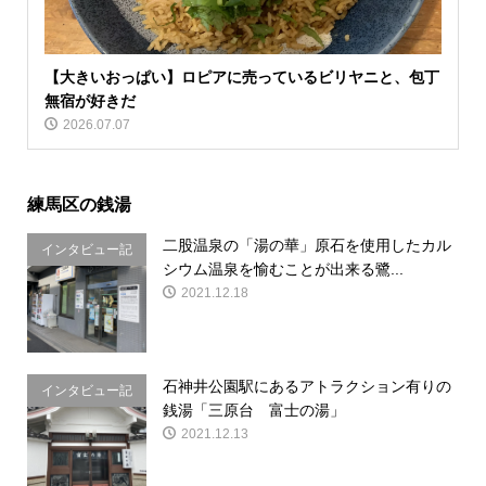
【大きいおっぱい】ロピアに売っているビリヤニと、包丁
無宿が好きだ
2026.07.07
練馬区の銭湯
二股温泉の「湯の華」原石を使用したカル
インタビュー記
シウム温泉を愉むことが出来る鷺...
事
2021.12.18
石神井公園駅にあるアトラクション有りの
インタビュー記
銭湯「三原台 富士の湯」
事
2021.12.13