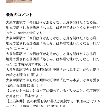
最近のコメント
大泉学園駅で「今日は何があるかな」と扉を開けたくなる店。
地元で愛される居酒屋「ちょみ」は料理で通いたくなる一軒だ
った
に
nerimanINJ
より
大泉学園駅で「今日は何があるかな」と扉を開けたくなる店。
地元で愛される居酒屋「ちょみ」は料理で通いたくなる一軒だ
った
に
へー
より
大泉学園駅で「今日は何があるかな」と扉を開けたくなる店。
地元で愛される居酒屋「ちょみ」は料理で通いたくなる一軒だ
った
に
木曜がおすすめ
より
大泉学園駅で今も残る昭和の町中華「たつみ本店」が今も愛さ
れ続ける理由
に
面
より
大泉学園駅で今も残る昭和の町中華「たつみ本店」が今も愛さ
れ続ける理由
に
面
より
【大きいおっぱい】ロピアに売っているビリヤニと、包丁無宿
が好きだ
に
日本米
より
【上石神井】 あの食通お笑い芸人が絶賛する〝肉あんかけチャ
ーハン〟『中華 梁山泊』
に
匿名
より