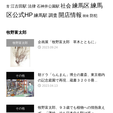
練馬区
練馬
社会
法律
江古田駅
石神井公園駅
育
区公式HP
開店情報
練馬駅
調査
防犯
開発
牧野富太郎
企画展「牧野富太郎 草木とともに」
牧野富太郎
2023.09.24
朝ドラ「らんまん」博士の書斎、東京都内
その他
の記念庭園で再現…蔵書３２００冊...
2023.04.13
牧野富太郎、９３歳でも植物への情熱衰え
その他