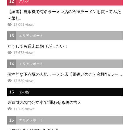
12
グルメ
【練馬】自販機で有名ラーメン店の冷凍ラーメンを買ってみた
～第1...
18,091 views
13
エリアレポート
どうしても週末に釣りがしたい！
17,673 views
14
エリアレポート
個性的な下赤塚の人気ラーメン店【麺処いのこ・究極Y’sラー...
17,530 views
15
その他
東京”3大名門公立小”に通わせる親の吉凶
17,129 views
16
エリアレポート