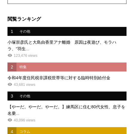
閲覧ランキング
1
その他
小塚崇彦氏と大島由香里アナ離婚 原因は夜遊び、モラハ
ラ、“羽生...
123,476 views
2
特集
令和4年度住民税非課税世帯等に対する臨時特別給付金
43,681 views
3
その他
【やーだ。やーだ。やーだ。】練馬区に住む80代女性、息子を
名乗...
40,096 views
4
コラム