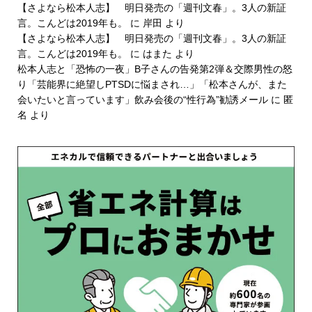
【さよなら松本人志】 明日発売の「週刊文春」。3人の新証
言。こんどは2019年も。
に
岸田
より
【さよなら松本人志】 明日発売の「週刊文春」。3人の新証
言。こんどは2019年も。
に
はまた
より
松本人志と「恐怖の一夜」B子さんの告発第2弾＆交際男性の怒
り「芸能界に絶望しPTSDに悩まされ…」「松本さんが、また
会いたいと言っています」飲み会後の“性行為”勧誘メール
に
匿
名
より