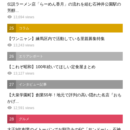
伝説ラーメン店「らーめん香月」の流れを組む石神井公園駅の
芳醇...
13,694 views
25
コラム
【ワンニャン】練馬区内で活動している里親募集特集
13,243 views
26
エリアレポート
【これぞ昭和】100年続いてほしい定食屋まとめ
13,127 views
27
インタビュー記事
【大泉学園町】創業55年！地元で評判の高い隠れた名店『おも
かげ...
12,591 views
28
グルメ
大正9年創業のイトーパンでお馴染みのFC「サンドーレ」石神