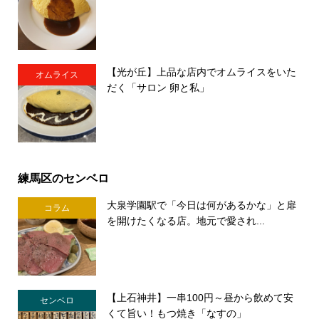
【光が丘】上品な店内でオムライスをいた
オムライス
だく「サロン 卵と私」
練馬区のセンベロ
大泉学園駅で「今日は何があるかな」と扉
コラム
を開けたくなる店。地元で愛され...
【上石神井】一串100円～昼から飲めて安
センベロ
くて旨い！もつ焼き「なすの」