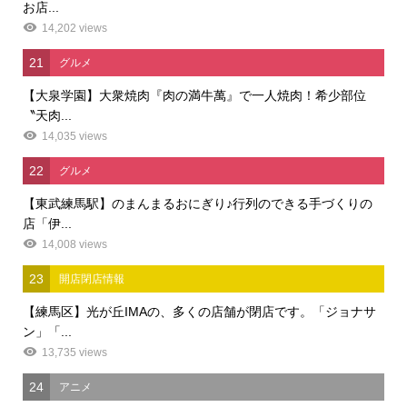
お店...
14,202 views
21
グルメ
【大泉学園】大衆焼肉『肉の満牛萬』で一人焼肉！希少部位
〝天肉...
14,035 views
22
グルメ
【東武練馬駅】のまんまるおにぎり♪行列のできる手づくりの
店「伊...
14,008 views
23
開店閉店情報
【練馬区】光が丘IMAの、多くの店舗が閉店です。「ジョナサ
ン」「...
13,735 views
24
アニメ