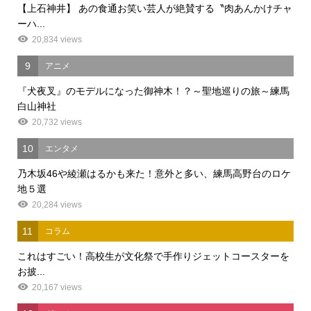
【上石神井】 あの食通お笑い芸人が絶賛する〝肉あんかけチャ
ーハ...
20,834 views
9
アニメ
『犬夜叉』のモデルになった御神木！？～聖地巡りの旅～練馬
白山神社
20,732 views
10
エンタメ
乃木坂46や綾瀬はるかも来た！意外と多い、練馬高野台のロケ
地５選
20,284 views
11
コラム
これはすごい！高校生が文化祭で手作りジェットコースターを
お披...
20,167 views