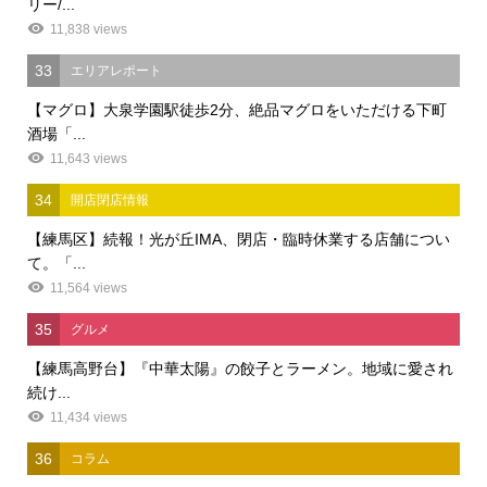
リー/...
11,838 views
33
エリアレポート
【マグロ】大泉学園駅徒歩2分、絶品マグロをいただける下町
酒場「...
11,643 views
34
開店閉店情報
【練馬区】続報！光が丘IMA、閉店・臨時休業する店舗につい
て。「...
11,564 views
35
グルメ
【練馬高野台】『中華太陽』の餃子とラーメン。地域に愛され
続け...
11,434 views
36
コラム