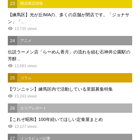
23
開店閉店情報
【練馬区】光が丘IMAの、多くの店舗が閉店です。「ジョナサ
ン」「...
13,735 views
24
アニメ
伝説ラーメン店「らーめん香月」の流れを組む石神井公園駅の
芳醇...
13,693 views
25
コラム
【ワンニャン】練馬区内で活動している里親募集特集
13,243 views
26
エリアレポート
【これぞ昭和】100年続いてほしい定食屋まとめ
13,127 views
27
インタビュー記事