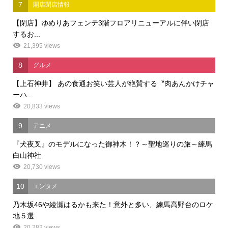
7
開店閉店情報
【閉店】ゆめりあフェンテ3階フロアリニューアルに伴い閉店
するお...
21,395 views
8
グルメ
【上石神井】 あの食通お笑い芸人が絶賛する〝肉あんかけチャ
ーハ...
20,833 views
9
アニメ
『犬夜叉』のモデルになった御神木！？～聖地巡りの旅～練馬
白山神社
20,730 views
10
エンタメ
乃木坂46や綾瀬はるかも来た！意外と多い、練馬高野台のロケ
地５選
20,282 views