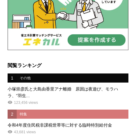
閲覧ランキング
1
その他
小塚崇彦氏と大島由香里アナ離婚 原因は夜遊び、モラハ
ラ、“羽生...
123,456 views
2
特集
令和4年度住民税非課税世帯等に対する臨時特別給付金
43,681 views