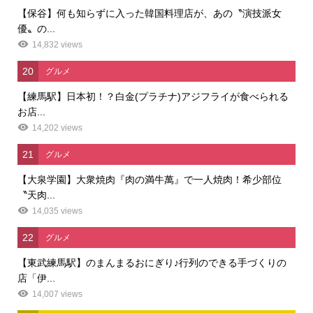
【保谷】何も知らずに入った韓国料理店が、あの〝演技派女
優〟の...
14,832 views
20
グルメ
【練馬駅】日本初！？白金(プラチナ)アジフライが食べられる
お店...
14,202 views
21
グルメ
【大泉学園】大衆焼肉『肉の満牛萬』で一人焼肉！希少部位
〝天肉...
14,035 views
22
グルメ
【東武練馬駅】のまんまるおにぎり♪行列のできる手づくりの
店「伊...
14,007 views