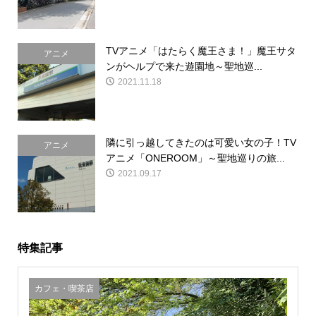
TVアニメ「はたらく魔王さま！」魔王サタ
アニメ
ンがヘルプで来た遊園地～聖地巡...
2021.11.18
隣に引っ越してきたのは可愛い女の子！TV
アニメ
アニメ「ONEROOM」～聖地巡りの旅...
2021.09.17
特集記事
カフェ・喫茶店