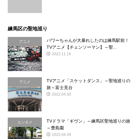
練馬区の聖地巡り
パワーちゃんが大暴れしたのは練馬駅前！
アニメ
TVアニメ【チェンソーマン】～聖...
2022.11.16
TVアニメ「スケットダンス」～聖地巡りの
アニメ
旅～富士見台
2022.04.30
TVドラマ「ギヴン」～練馬区聖地巡りの旅
エンタメ
～豊島園
2022.04.29