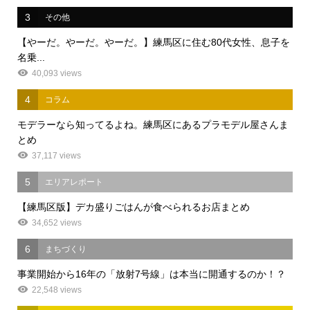
3
その他
【やーだ。やーだ。やーだ。】練馬区に住む80代女性、息子を
名乗...
40,093 views
4
コラム
モデラーなら知ってるよね。練馬区にあるプラモデル屋さんま
とめ
37,117 views
5
エリアレポート
【練馬区版】デカ盛りごはんが食べられるお店まとめ
34,652 views
6
まちづくり
事業開始から16年の「放射7号線」は本当に開通するのか！？
22,548 views