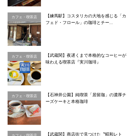
【練馬駅】コスタリカの大地を感じる「カ
カフェ・喫茶店
フェド・フロール」の珈琲とチー...
【武蔵関】夜遅くまで本格的なコーヒーが
カフェ・喫茶店
味わえる喫茶店『実川珈琲』
【石神井公園】純喫茶「居留珈」の濃厚チ
カフェ・喫茶店
ーズケーキと本格珈琲
【武蔵関】商店街で見つけた〝昭和レト
カフェ・喫茶店