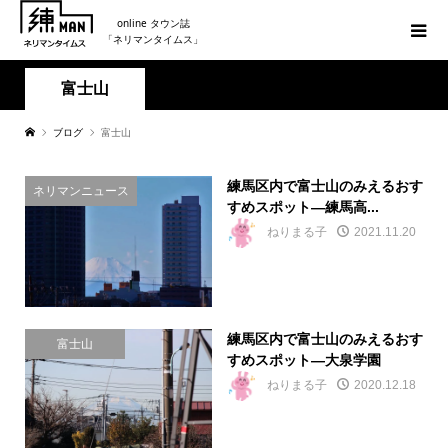
online タウン誌
「ネリマンタイムス」
富士山
ブログ
富士山
練馬区内で富士山のみえるおす
ネリマンニュース
すめスポット―練馬高...
ねりまる子
2021.11.20
練馬区内で富士山のみえるおす
富士山
すめスポット―大泉学園
ねりまる子
2020.12.18