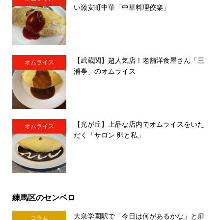
い激安町中華「中華料理佼楽」
【武蔵関】超人気店！老舗洋食屋さん「三
オムライス
浦亭」のオムライス
【光が丘】上品な店内でオムライスをいた
オムライス
だく「サロン 卵と私」
練馬区のセンベロ
大泉学園駅で「今日は何があるかな」と扉
コラム