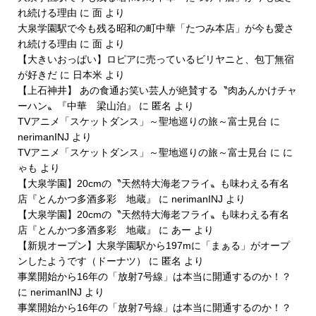
れ続ける理由
に
面
より
大泉学園駅で今も残る昭和の町中華「たつみ本店」が今も愛さ
れ続ける理由
に
面
より
【大きいおっぱい】ロピアに売っているビリヤニと、包丁無宿
が好きだ
に
日本米
より
【上石神井】 あの食通お笑い芸人が絶賛する〝肉あんかけチャ
ーハン〟『中華 梁山泊』
に
匿名
より
TVアニメ「スケットダンス」～聖地巡りの旅～富士見台
に
nerimanINJ
より
TVアニメ「スケットダンス」～聖地巡りの旅～富士見台
に
に
ゃも
より
【大泉学園】20cmの〝天然特大海老フライ〟も味わえる有名
店『とんかつ多酒多彩 地蔵』
に
nerimanINJ
より
【大泉学園】20cmの〝天然特大海老フライ〟も味わえる有名
店『とんかつ多酒多彩 地蔵』
に
あー
より
【新規オープン】大泉学園駅から197mに「まぁる」がオープ
ンしたようです（ドーナツ）
に
匿名
より
事業開始から16年の「放射7号線」は本当に開通するのか！？
に
nerimanINJ
より
事業開始から16年の「放射7号線」は本当に開通するのか！？