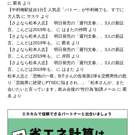
に
匿名
より
【中村橋駅徒歩1分】人気店「バトー」が中村橋でも、すでに
大人気
に
サスケ
より
【さよなら松本人志】 明日発売の「週刊文春」。3人の新証
言。こんどは2019年も。
に
はまたの仲間
より
【さよなら松本人志】 明日発売の「週刊文春」。3人の新証
言。こんどは2019年も。
に
匿名
より
【さよなら松本人志】 明日発売の「週刊文春」。3人の新証
言。こんどは2019年も。
に
岸田
より
【さよなら松本人志】 明日発売の「週刊文春」。3人の新証
言。こんどは2019年も。
に
はまた
より
松本人志と「恐怖の一夜」B子さんの告発第2弾＆交際男性の怒
り「芸能界に絶望しPTSDに悩まされ…」「松本さんが、また
会いたいと言っています」飲み会後の“性行為”勧誘メール
に
匿
名
より