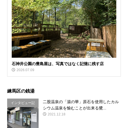
石神井公園の豊島屋は、写真ではなく記憶に残す店
2026.07.09
練馬区の銭湯
二股温泉の「湯の華」原石を使用したカル
インタビュー記
シウム温泉を愉むことが出来る鷺...
事
2021.12.18