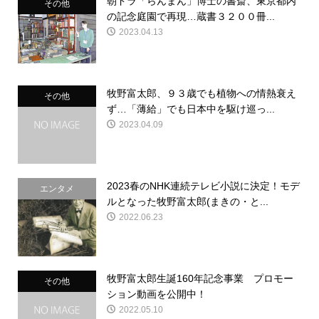
朝ドラ「らんまん」博士の書斎、東京都内
その他
の記念庭園で再現…蔵書３２００冊...
2023.04.13
牧野富太郎、９３歳でも植物への情熱衰え
その他
ず…「薄給」でも日本中を駆け巡っ...
2023.04.09
2023春のNHK連続テレビ小説に決定！モデ
エンタメ
ルとなった牧野富太郎(まきの・と...
2022.06.23
牧野富太郎生誕160年記念事業 プロモー
その他
ション動画を公開中！
2022.05.10