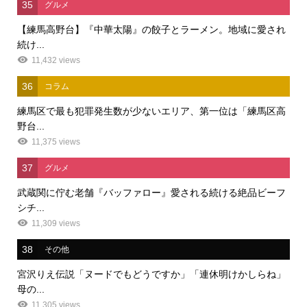
35
グルメ
【練馬高野台】『中華太陽』の餃子とラーメン。地域に愛され
続け...
11,432 views
36
コラム
練馬区で最も犯罪発生数が少ないエリア、第一位は「練馬区高
野台...
11,375 views
37
グルメ
武蔵関に佇む老舗『バッファロー』愛される続ける絶品ビーフ
シチ...
11,309 views
38
その他
宮沢りえ伝説「ヌードでもどうですか」「連休明けかしらね」
母の...
11,305 views