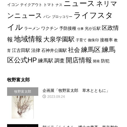
ニュース
ネリマ
イコン
トマト
テイクアウト
ナス
ライフスタ
ンニュース
パン
ブロッコリー
イル
区政情
ラーメン
ワクチン
予防接種
光が丘駅
仕事
地域情報
大泉学園駅
報
接種率
教
子育て
御朱印
練馬区
練馬
社会
法律
江古田駅
石神井公園駅
育
区公式HP
開店情報
練馬駅
調査
防犯
開発
牧野富太郎
企画展「牧野富太郎 草木とともに」
牧野富太郎
2023.09.24