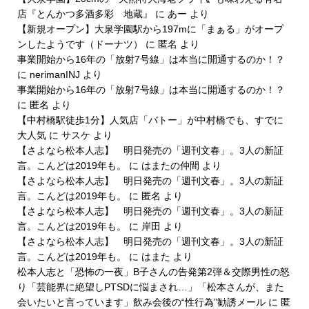
店『とんかつ多酒多彩 地蔵』
に
あー
より
【新規オープン】大泉学園駅から197mに「まぁる」がオープ
ンしたようです（ドーナツ）
に
匿名
より
事業開始から16年の「放射7号線」は本当に開通するのか！？
に
nerimanINJ
より
事業開始から16年の「放射7号線」は本当に開通するのか！？
に
匿名
より
【中村橋駅徒歩1分】人気店「バトー」が中村橋でも、すでに
大人気
に
サスケ
より
【さよなら松本人志】 明日発売の「週刊文春」。3人の新証
言。こんどは2019年も。
に
はまたの仲間
より
【さよなら松本人志】 明日発売の「週刊文春」。3人の新証
言。こんどは2019年も。
に
匿名
より
【さよなら松本人志】 明日発売の「週刊文春」。3人の新証
言。こんどは2019年も。
に
岸田
より
【さよなら松本人志】 明日発売の「週刊文春」。3人の新証
言。こんどは2019年も。
に
はまた
より
松本人志と「恐怖の一夜」B子さんの告発第2弾＆交際男性の怒
り「芸能界に絶望しPTSDに悩まされ…」「松本さんが、また
会いたいと言っています」飲み会後の“性行為”勧誘メール
に
匿