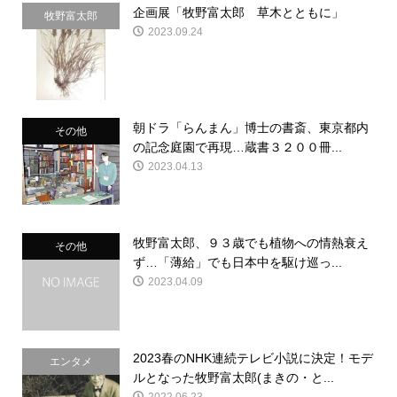
企画展「牧野富太郎 草木とともに」
牧野富太郎
2023.09.24
朝ドラ「らんまん」博士の書斎、東京都内
その他
の記念庭園で再現…蔵書３２００冊...
2023.04.13
牧野富太郎、９３歳でも植物への情熱衰え
その他
ず…「薄給」でも日本中を駆け巡っ...
2023.04.09
2023春のNHK連続テレビ小説に決定！モデ
エンタメ
ルとなった牧野富太郎(まきの・と...
2022.06.23