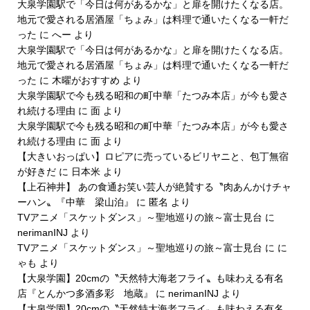
大泉学園駅で「今日は何があるかな」と扉を開けたくなる店。
地元で愛される居酒屋「ちょみ」は料理で通いたくなる一軒だ
った
に
へー
より
大泉学園駅で「今日は何があるかな」と扉を開けたくなる店。
地元で愛される居酒屋「ちょみ」は料理で通いたくなる一軒だ
った
に
木曜がおすすめ
より
大泉学園駅で今も残る昭和の町中華「たつみ本店」が今も愛さ
れ続ける理由
に
面
より
大泉学園駅で今も残る昭和の町中華「たつみ本店」が今も愛さ
れ続ける理由
に
面
より
【大きいおっぱい】ロピアに売っているビリヤニと、包丁無宿
が好きだ
に
日本米
より
【上石神井】 あの食通お笑い芸人が絶賛する〝肉あんかけチャ
ーハン〟『中華 梁山泊』
に
匿名
より
TVアニメ「スケットダンス」～聖地巡りの旅～富士見台
に
nerimanINJ
より
TVアニメ「スケットダンス」～聖地巡りの旅～富士見台
に
に
ゃも
より
【大泉学園】20cmの〝天然特大海老フライ〟も味わえる有名
店『とんかつ多酒多彩 地蔵』
に
nerimanINJ
より
【大泉学園】20cmの〝天然特大海老フライ〟も味わえる有名