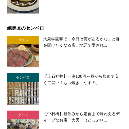
練馬区のセンベロ
大泉学園駅で「今日は何があるかな」と扉
コラム
を開けたくなる店。地元で愛され...
【上石神井】一串100円～昼から飲めて安
センベロ
くて旨い！もつ焼き「なすの」
【中村橋】昼飲みから定食まで味わえるデ
グルメ
ィープなお店「大天」（どっぷり...