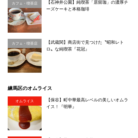
【石神井公園】純喫茶「居留珈」の濃厚チ
カフェ・喫茶店
ーズケーキと本格珈琲
【武蔵関】商店街で見つけた〝昭和レト
カフェ・喫茶店
ロ〟な純喫茶『花冠』
練馬区のオムライス
【保谷】町中華最高レベルの美しいオムラ
オムライス
イス！『明華』