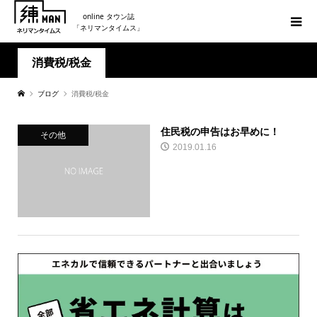
online タウン誌
「ネリマンタイムス」
消費税/税金
ブログ
消費税/税金
住民税の申告はお早めに！
その他
2019.01.16