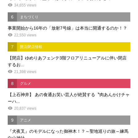
34,655 views
6
まちづくり
事業開始から16年の「放射7号線」は本当に開通するのか！？
22,550 views
7
開店閉店情報
【閉店】ゆめりあフェンテ3階フロアリニューアルに伴い閉店
するお...
21,398 views
8
グルメ
【上石神井】 あの食通お笑い芸人が絶賛する〝肉あんかけチャ
ーハ...
20,837 views
9
アニメ
『犬夜叉』のモデルになった御神木！？～聖地巡りの旅～練馬
白山神社