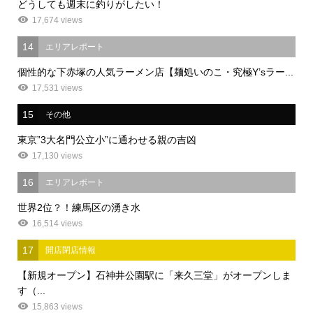
どうしても週末に釣りがしたい！
17,674 views
14
エリアレポート
個性的な下赤塚の人気ラーメン店【麺処いのこ・究極Y’sラー...
17,531 views
15
その他
東京”3大名門公立小”に通わせる親の吉凶
17,130 views
16
エリアレポート
世界2位？！練馬区の湧き水
16,514 views
17
開店閉店情報
【新規オープン】石神井公園駅に「来久三堂」がオープンしま
す（...
15,863 views