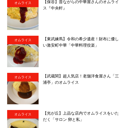
【保谷】昔ながらの中華屋さんのオムライ
オムライス
ス『中央軒』
【東武練馬】令和の希少遺産！財布に優し
オムライス
い激安町中華「中華料理佼楽」
【武蔵関】超人気店！老舗洋食屋さん「三
オムライス
浦亭」のオムライス
【光が丘】上品な店内でオムライスをいた
オムライス
だく「サロン 卵と私」