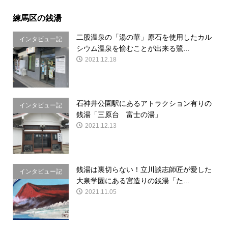
練馬区の銭湯
二股温泉の「湯の華」原石を使用したカル
インタビュー記
シウム温泉を愉むことが出来る鷺...
事
2021.12.18
石神井公園駅にあるアトラクション有りの
インタビュー記
銭湯「三原台 富士の湯」
事
2021.12.13
銭湯は裏切らない！立川談志師匠が愛した
インタビュー記
大泉学園にある宮造りの銭湯「た...
事
2021.11.05