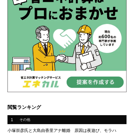
閲覧ランキング
1
その他
小塚崇彦氏と大島由香里アナ離婚 原因は夜遊び、モラハ