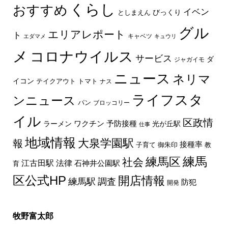
くらし
おすすめ
イベン
びっくり
としまえん
グル
エリアレポート
ト
キャベツ
エダマメ
キュウリ
メ
コロナウイルス
サービス
ダ
ジャガイモ
ニュース
ネリマ
イコン
トマト
テイクアウト
ナス
ライフスタ
ンニュース
パン
ブロッコリー
イル
区政情
ラーメン
ワクチン
予防接種
光が丘駅
仕事
地域情報
大泉学園駅
報
接種率
教
子育て
御朱印
練馬区
練馬
社会
法律
江古田駅
石神井公園駅
育
区公式HP
開店情報
練馬駅
調査
防犯
開発
牧野富太郎