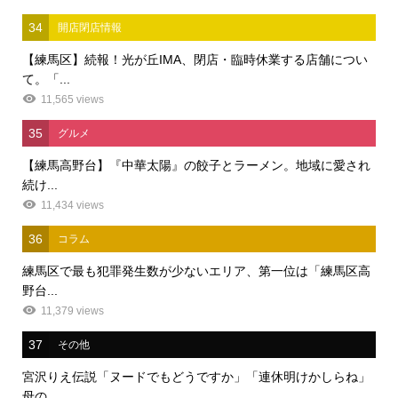
34
開店閉店情報
【練馬区】続報！光が丘IMA、閉店・臨時休業する店舗につい
て。「...
11,565 views
35
グルメ
【練馬高野台】『中華太陽』の餃子とラーメン。地域に愛され
続け...
11,434 views
36
コラム
練馬区で最も犯罪発生数が少ないエリア、第一位は「練馬区高
野台...
11,379 views
37
その他
宮沢りえ伝説「ヌードでもどうですか」「連休明けかしらね」
母の...