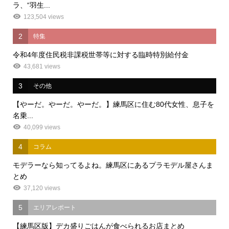
ラ、“羽生...
123,504 views
2
特集
令和4年度住民税非課税世帯等に対する臨時特別給付金
43,681 views
3
その他
【やーだ。やーだ。やーだ。】練馬区に住む80代女性、息子を
名乗...
40,099 views
4
コラム
モデラーなら知ってるよね。練馬区にあるプラモデル屋さんま
とめ
37,120 views
5
エリアレポート
【練馬区版】デカ盛りごはんが食べられるお店まとめ