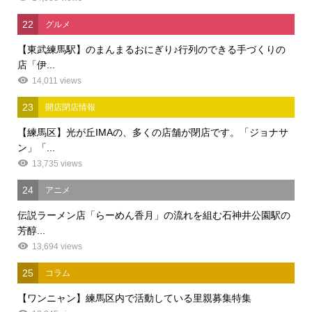
22
グルメ
【東武練馬駅】のまんまるおにぎり♪行列のできる手づくりの
店「伊...
14,011 views
23
開店閉店情報
【練馬区】光が丘IMAの、多くの店舗が閉店です。「ジョナサ
ン」「...
13,735 views
24
アニメ
伝説ラーメン店「らーめん香月」の流れを組む石神井公園駅の
芳醇...
13,694 views
25
コラム
【ワンニャン】練馬区内で活動している里親募集特集