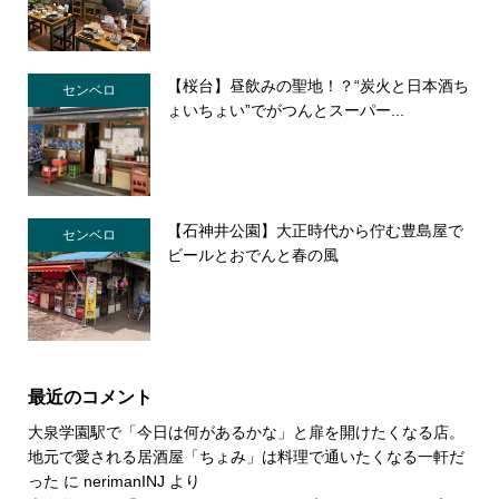
【桜台】昼飲みの聖地！？“炭火と日本酒ち
センベロ
ょいちょい”でがつんとスーパー...
【石神井公園】大正時代から佇む豊島屋で
センベロ
ビールとおでんと春の風
最近のコメント
大泉学園駅で「今日は何があるかな」と扉を開けたくなる店。
地元で愛される居酒屋「ちょみ」は料理で通いたくなる一軒だ
った
に
nerimanINJ
より