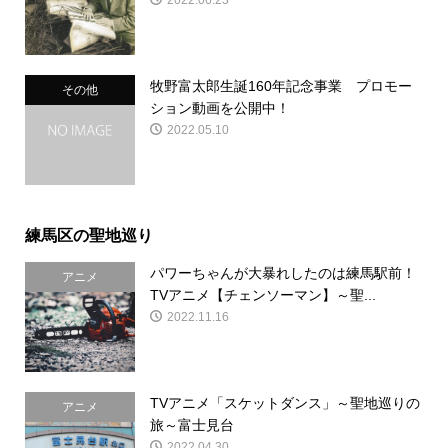
牧野富太郎生誕160年記念事業 プロモー
その他
ション動画を公開中！
2022.05.10
練馬区の聖地巡り
パワーちゃんが大暴れしたのは練馬駅前！
アニメ
TVアニメ【チェンソーマン】～聖...
2022.11.16
TVアニメ「スケットダンス」～聖地巡りの
アニメ
旅～富士見台
2022.04.30