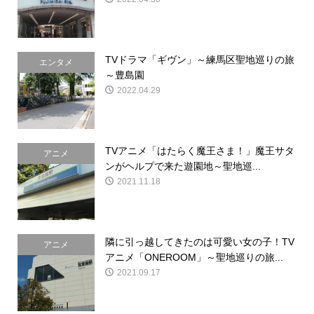
TVドラマ「ギヴン」～練馬区聖地巡りの旅
エンタメ
～豊島園
2022.04.29
TVアニメ「はたらく魔王さま！」魔王サタ
アニメ
ンがヘルプで来た遊園地～聖地巡...
2021.11.18
隣に引っ越してきたのは可愛い女の子！TV
アニメ
アニメ「ONEROOM」～聖地巡りの旅...
2021.09.17