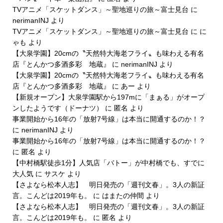
TVアニメ「スケットダンス」～聖地巡りの旅～富士見台
に
nerimanINJ
より
TVアニメ「スケットダンス」～聖地巡りの旅～富士見台
に
に
ゃも
より
【大泉学園】20cmの〝天然特大海老フライ〟も味わえる有名
店『とんかつ多酒多彩 地蔵』
に
nerimanINJ
より
【大泉学園】20cmの〝天然特大海老フライ〟も味わえる有名
店『とんかつ多酒多彩 地蔵』
に
あー
より
【新規オープン】大泉学園駅から197mに「まぁる」がオープ
ンしたようです（ドーナツ）
に
匿名
より
事業開始から16年の「放射7号線」は本当に開通するのか！？
に
nerimanINJ
より
事業開始から16年の「放射7号線」は本当に開通するのか！？
に
匿名
より
【中村橋駅徒歩1分】人気店「バトー」が中村橋でも、すでに
大人気
に
サスケ
より
【さよなら松本人志】 明日発売の「週刊文春」。3人の新証
言。こんどは2019年も。
に
はまたの仲間
より
【さよなら松本人志】 明日発売の「週刊文春」。3人の新証
言。こんどは2019年も。
に
匿名
より