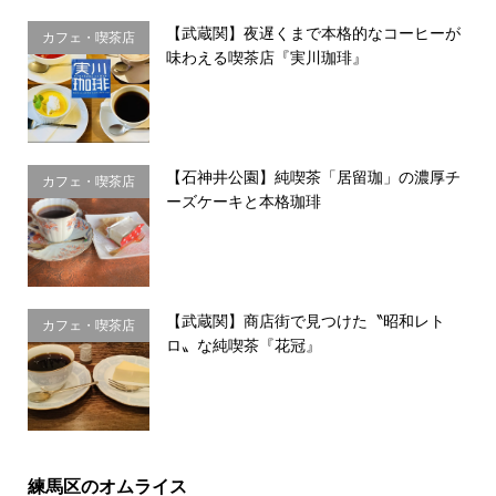
【武蔵関】夜遅くまで本格的なコーヒーが
カフェ・喫茶店
味わえる喫茶店『実川珈琲』
【石神井公園】純喫茶「居留珈」の濃厚チ
カフェ・喫茶店
ーズケーキと本格珈琲
【武蔵関】商店街で見つけた〝昭和レト
カフェ・喫茶店
ロ〟な純喫茶『花冠』
練馬区のオムライス