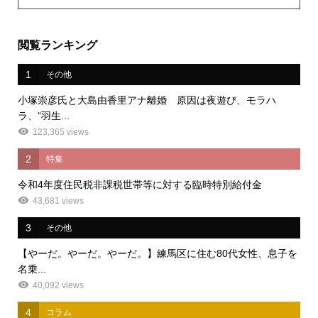
閲覧ランキング
1
その他
小塚崇彦氏と大島由香里アナ離婚 原因は夜遊び、モラハ
ラ、“羽生...
123,365 views
2
特集
令和4年度住民税非課税世帯等に対する臨時特別給付金
43,681 views
3
その他
【やーだ。やーだ。やーだ。】練馬区に住む80代女性、息子を
名乗...
40,092 views
4
コラム