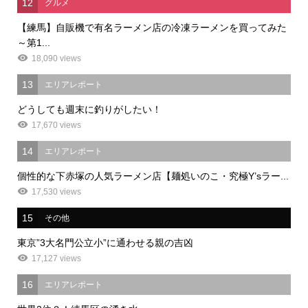
12
グルメ
【練馬】自販機で有名ラーメン店の冷凍ラーメンを買ってみた
～第1...
18,090 views
13
エリアレポート
どうしても週末に釣りがしたい！
17,670 views
14
エリアレポート
個性的な下赤塚の人気ラーメン店【麺処いのこ・究極Y’sラー...
17,530 views
15
その他
東京”3大名門公立小”に通わせる親の吉凶
17,127 views
16
エリアレポート