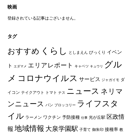
映画
登録されている記事はございません。
タグ
くらし
おすすめ
イベン
びっくり
としまえん
グル
エリアレポート
ト
キャベツ
エダマメ
キュウリ
メ
コロナウイルス
サービス
ダ
ジャガイモ
ニュース
ネリマ
イコン
トマト
テイクアウト
ナス
ライフスタ
ンニュース
パン
ブロッコリー
イル
区政情
ラーメン
ワクチン
予防接種
光が丘駅
仕事
地域情報
大泉学園駅
報
接種率
教
子育て
御朱印