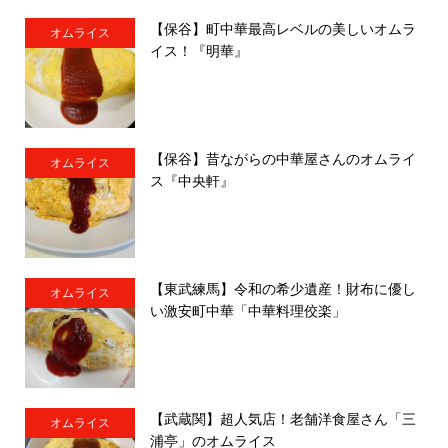
【保谷】町中華最高レベルの美しいオムラ
オムライス
イス！『明華』
【保谷】昔ながらの中華屋さんのオムライ
オムライス
ス『中央軒』
【東武練馬】令和の希少遺産！財布に優し
オムライス
い激安町中華「中華料理佼楽」
【武蔵関】超人気店！老舗洋食屋さん「三
オムライス
浦亭」のオムライス