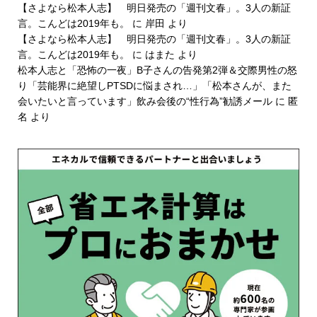
【さよなら松本人志】 明日発売の「週刊文春」。3人の新証
言。こんどは2019年も。
に
岸田
より
【さよなら松本人志】 明日発売の「週刊文春」。3人の新証
言。こんどは2019年も。
に
はまた
より
松本人志と「恐怖の一夜」B子さんの告発第2弾＆交際男性の怒
り「芸能界に絶望しPTSDに悩まされ…」「松本さんが、また
会いたいと言っています」飲み会後の“性行為”勧誘メール
に
匿
名
より