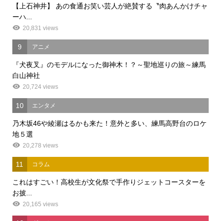
【上石神井】 あの食通お笑い芸人が絶賛する〝肉あんかけチャ
ーハ...
20,831 views
9
アニメ
『犬夜叉』のモデルになった御神木！？～聖地巡りの旅～練馬
白山神社
20,724 views
10
エンタメ
乃木坂46や綾瀬はるかも来た！意外と多い、練馬高野台のロケ
地５選
20,278 views
11
コラム
これはすごい！高校生が文化祭で手作りジェットコースターを
お披...
20,165 views