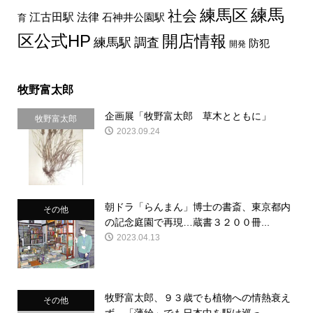
練馬区
練馬
社会
法律
江古田駅
石神井公園駅
育
区公式HP
開店情報
練馬駅
調査
防犯
開発
牧野富太郎
企画展「牧野富太郎 草木とともに」
牧野富太郎
2023.09.24
朝ドラ「らんまん」博士の書斎、東京都内
その他
の記念庭園で再現…蔵書３２００冊...
2023.04.13
牧野富太郎、９３歳でも植物への情熱衰え
その他