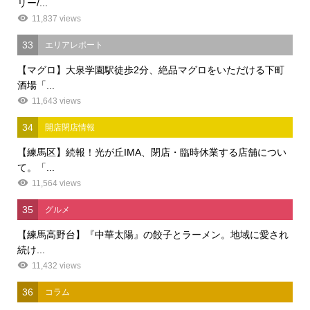
リー/...
11,837 views
33
エリアレポート
【マグロ】大泉学園駅徒歩2分、絶品マグロをいただける下町
酒場「...
11,643 views
34
開店閉店情報
【練馬区】続報！光が丘IMA、閉店・臨時休業する店舗につい
て。「...
11,564 views
35
グルメ
【練馬高野台】『中華太陽』の餃子とラーメン。地域に愛され
続け...
11,432 views
36
コラム