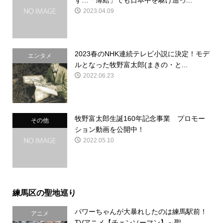
ず…「薄給」でも日本中を駆け巡っ...
2023.04.09
2023春のNHK連続テレビ小説に決定！モデ
エンタメ
ルとなった牧野富太郎(まきの・と...
2022.06.23
牧野富太郎生誕160年記念事業 プロモー
その他
ション動画を公開中！
2022.05.10
練馬区の聖地巡り
パワーちゃんが大暴れしたのは練馬駅前！
アニメ
TVアニメ【チェンソーマン】～聖...