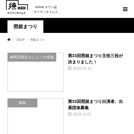
online タウン誌
「ネリマンタイムス」
照姫まつり
ブログ
照姫まつり
第33回照姫まつり主役三役が
練馬区限定のニュース/情報
決まりました！
2020.02.12
第33回照姫まつり出演者、出
募集
展団体募集
2019.12.01