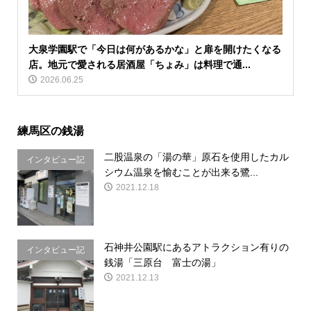
大泉学園駅で「今日は何があるかな」と扉を開けたくなる
店。地元で愛される居酒屋「ちょみ」は料理で通...
2026.06.25
練馬区の銭湯
二股温泉の「湯の華」原石を使用したカル
インタビュー記
シウム温泉を愉むことが出来る鷺...
事
2021.12.18
石神井公園駅にあるアトラクション有りの
インタビュー記
銭湯「三原台 富士の湯」
事
2021.12.13