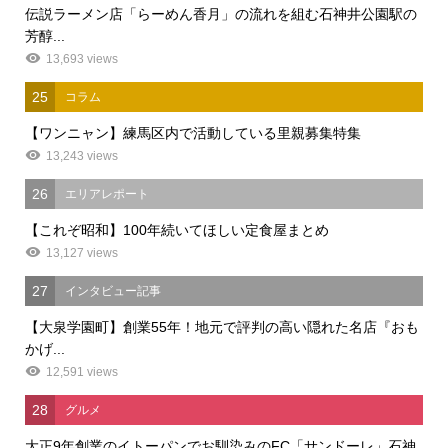
伝説ラーメン店「らーめん香月」の流れを組む石神井公園駅の
芳醇...
13,693 views
25
コラム
【ワンニャン】練馬区内で活動している里親募集特集
13,243 views
26
エリアレポート
【これぞ昭和】100年続いてほしい定食屋まとめ
13,127 views
27
インタビュー記事
【大泉学園町】創業55年！地元で評判の高い隠れた名店『おも
かげ...
12,591 views
28
グルメ
大正9年創業のイトーパンでお馴染みのFC「サンドーレ」石神