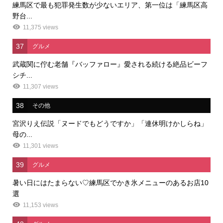
練馬区で最も犯罪発生数が少ないエリア、第一位は「練馬区高
野台...
11,375 views
37
グルメ
武蔵関に佇む老舗『バッファロー』愛される続ける絶品ビーフ
シチ...
11,307 views
38
その他
宮沢りえ伝説「ヌードでもどうですか」「連休明けかしらね」
母の...
11,301 views
39
グルメ
暑い日にはたまらない♡練馬区でかき氷メニューのあるお店10
選
11,153 views