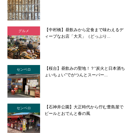
【中村橋】昼飲みから定食まで味わえるデ
グルメ
ィープなお店「大天」（どっぷり...
【桜台】昼飲みの聖地！？“炭火と日本酒ち
センベロ
ょいちょい”でがつんとスーパー...
【石神井公園】大正時代から佇む豊島屋で
センベロ
ビールとおでんと春の風