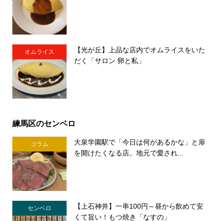
【光が丘】上品な店内でオムライスをいた
オムライス
だく「サロン 卵と私」
練馬区のセンベロ
大泉学園駅で「今日は何があるかな」と扉
コラム
を開けたくなる店。地元で愛され...
【上石神井】一串100円～昼から飲めて安
センベロ
くて旨い！もつ焼き「なすの」