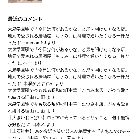
最近のコメント
大泉学園駅で「今日は何があるかな」と扉を開けたくなる店。
地元で愛される居酒屋「ちょみ」は料理で通いたくなる一軒だ
った
に
nerimanINJ
より
大泉学園駅で「今日は何があるかな」と扉を開けたくなる店。
地元で愛される居酒屋「ちょみ」は料理で通いたくなる一軒だ
った
に
へー
より
大泉学園駅で「今日は何があるかな」と扉を開けたくなる店。
地元で愛される居酒屋「ちょみ」は料理で通いたくなる一軒だ
った
に
木曜がおすすめ
より
大泉学園駅で今も残る昭和の町中華「たつみ本店」が今も愛さ
れ続ける理由
に
面
より
大泉学園駅で今も残る昭和の町中華「たつみ本店」が今も愛さ
れ続ける理由
に
面
より
【大きいおっぱい】ロピアに売っているビリヤニと、包丁無宿
が好きだ
に
日本米
より
【上石神井】 あの食通お笑い芸人が絶賛する〝肉あんかけチャ
ーハン〟『中華 梁山泊』
に
匿名
より