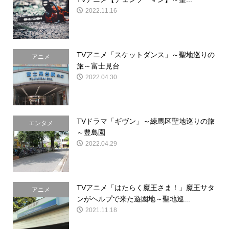
2022.11.16
TVアニメ「スケットダンス」～聖地巡りの
アニメ
旅～富士見台
2022.04.30
TVドラマ「ギヴン」～練馬区聖地巡りの旅
エンタメ
～豊島園
2022.04.29
TVアニメ「はたらく魔王さま！」魔王サタ
アニメ
ンがヘルプで来た遊園地～聖地巡...
2021.11.18