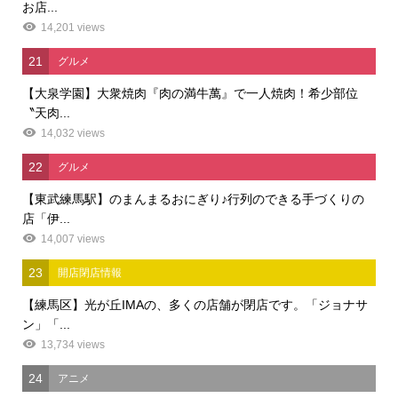
お店...
14,201 views
21
グルメ
【大泉学園】大衆焼肉『肉の満牛萬』で一人焼肉！希少部位
〝天肉...
14,032 views
22
グルメ
【東武練馬駅】のまんまるおにぎり♪行列のできる手づくりの
店「伊...
14,007 views
23
開店閉店情報
【練馬区】光が丘IMAの、多くの店舗が閉店です。「ジョナサ
ン」「...
13,734 views
24
アニメ