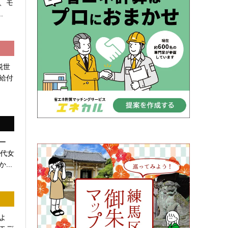
、モ
.
税世
給付
ー
0代女
...
よ