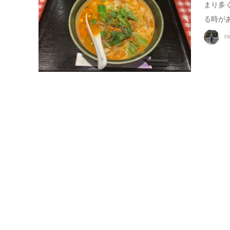
まり多
る時があ
n