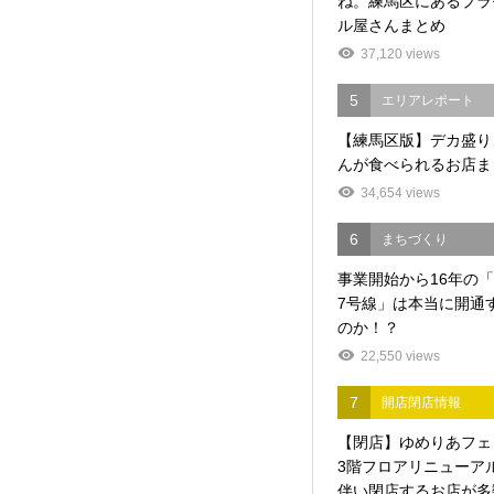
ね。練馬区にあるプラ
ル屋さんまとめ
37,120 views
5
エリアレポート
【練馬区版】デカ盛り
んが食べられるお店ま
34,654 views
6
まちづくり
事業開始から16年の
7号線」は本当に開通
のか！？
22,550 views
7
開店閉店情報
【閉店】ゆめりあフェ
3階フロアリニューア
伴い閉店するお店が多数