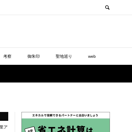
考察
御朱印
聖地巡り
web
里ア