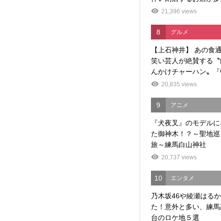
21,396 views
8
グルメ
【上石神井】 あの食
笑い芸人が絶賛する〝
んかけチャーハン〟『中
20,835 views
9
アニメ
『犬夜叉』のモデルに
た御神木！？～聖地巡
旅～練馬白山神社
20,737 views
10
エンタメ
乃木坂46や綾瀬はる
た！意外と多い、練馬
台のロケ地５選