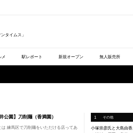
リマンタイムス」
ルメ
駅レポート
新規オープン
無人販売所
井公園】刀削麺（香満園）
1
その他
とは 練馬区で刀削麺をいただける店ってあ
小塚崇彦氏と大島由香