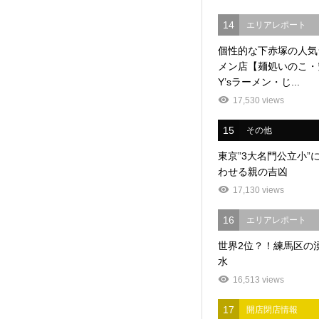
14
エリアレポート
個性的な下赤塚の人気
メン店【麺処いのこ・
Y’sラーメン・じ...
17,530 views
15
その他
東京”3大名門公立小”
わせる親の吉凶
17,130 views
16
エリアレポート
世界2位？！練馬区の
水
16,513 views
17
開店閉店情報