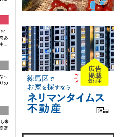
通お
肉あ
...
なっ
りの
かも来
高野