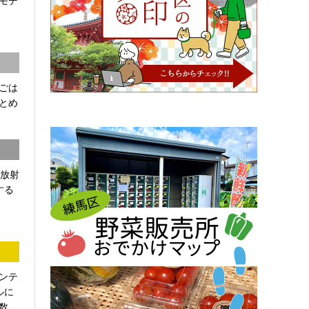
モデ
ごは
とめ
「放射
する
ンテ
ルに
...