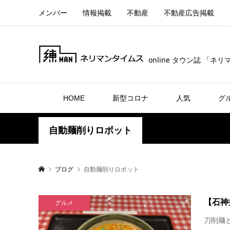
メンバー
情報掲載
不動産
不動産広告掲載
online タウン誌 「ネ
HOME
新型コロナ
人気
グ
自動麺削りロボット
ブログ
自動麺削りロボット
【石神
グルメ
刀削麺