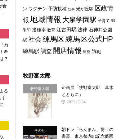
が食
区政情
ン
ワクチン
予防接種
光が丘駅
仕事
.
地域情報
大泉学園駅
報
子育て
御
法律
江古田駅
石神井公園
接種率
教育
朱印
練馬区
練馬区公式HP
社会
駅
『肉
開店情報
練馬駅
調査
防犯
！希
開発
は？
牧野富太郎
企画展「牧野富太郎 草木
牧野富太郎
まる
とともに」
る手
2023.09.24
...
朝ドラ「らんまん」博士の
その他
書斎、東京都内の記念庭園
の、