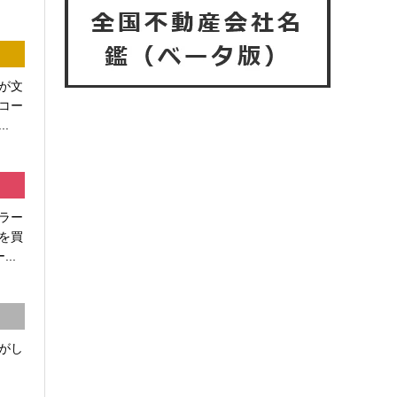
が文
コー
.
ラー
を買
..
がし