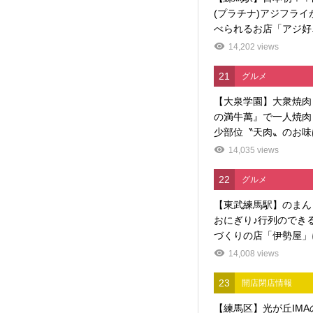
(プラチナ)アジフライ
べられるお店「アジ好..
14,202 views
21
グルメ
【大泉学園】大衆焼肉
の満牛萬』で一人焼肉
少部位〝天肉〟のお味
14,035 views
22
グルメ
【東武練馬駅】のまん
おにぎり♪行列のでき
づくりの店「伊勢屋」に
14,008 views
23
開店閉店情報
【練馬区】光が丘IMA