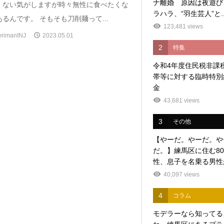
ナ離婚 原因は夜遊び
くない気がしますが時々無性に食べたくな
ラハラ、“羽生芸人”と..
るんです。 そもそも刀削麺って...
123,481 views
erimanINJ
2023.05.01
2
特集
令和4年度住民税非課
帯等に対する臨時特別
金
43,681 views
3
その他
【やーだ。やーだ。や
だ。】練馬区に住む8
性、息子を名乗る男性か
40,097 views
4
コラム
モデラーなら知ってる