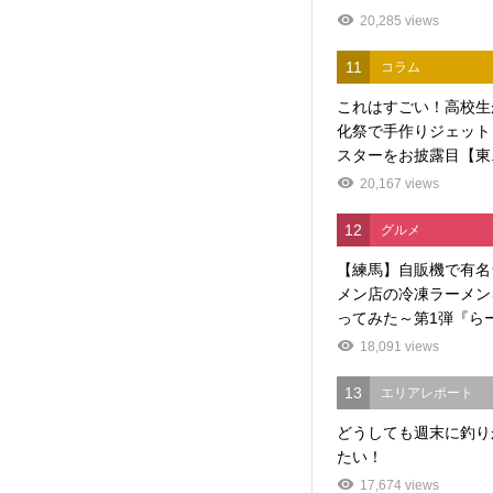
20,285 views
11
コラム
これはすごい！高校生
化祭で手作りジェット
スターをお披露目【東..
20,167 views
12
グルメ
【練馬】自販機で有名
メン店の冷凍ラーメン
ってみた～第1弾『らー.
18,091 views
13
エリアレポート
どうしても週末に釣り
たい！
17,674 views