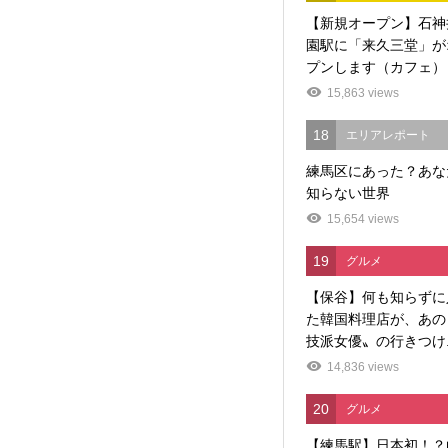
【新規オープン】石神
園駅に「来久三堂」が
プンします（カフェ）
15,863 views
18
エリアレポート
練馬区にあった？あな
知らない世界
15,654 views
19
グルメ
【保谷】何も知らずに
た韓国料理店が、あの
技派女優〟の行きつけ..
14,836 views
20
グルメ
【練馬駅】日本初！？