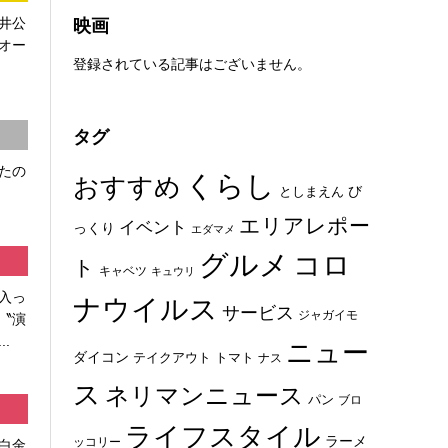
映画
井公
オー
登録されている記事はございません。
タグ
たの
くらし
おすすめ
び
としまえん
エリアレポー
イベント
っくり
エダマメ
グルメ
コロ
ト
キャベツ
キュウリ
入っ
ナウイルス
サービス
ジャガイモ
〝演
.
ニュー
ダイコン
トマト
テイクアウト
ナス
ス
ネリマンニュース
パン
ブロ
ライフスタイル
ラーメ
ッコリー
白金