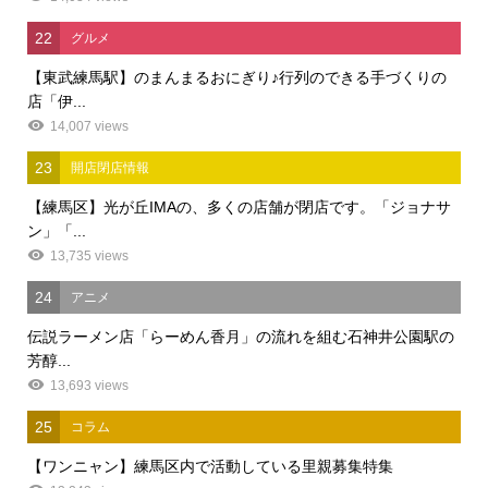
22
グルメ
【東武練馬駅】のまんまるおにぎり♪行列のできる手づくりの
店「伊...
14,007 views
23
開店閉店情報
【練馬区】光が丘IMAの、多くの店舗が閉店です。「ジョナサ
ン」「...
13,735 views
24
アニメ
伝説ラーメン店「らーめん香月」の流れを組む石神井公園駅の
芳醇...
13,693 views
25
コラム
【ワンニャン】練馬区内で活動している里親募集特集