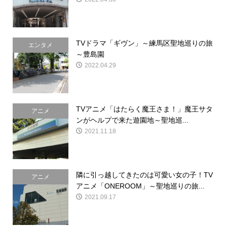
TVドラマ「ギヴン」～練馬区聖地巡りの旅
エンタメ
～豊島園
2022.04.29
TVアニメ「はたらく魔王さま！」魔王サタ
アニメ
ンがヘルプで来た遊園地～聖地巡...
2021.11.18
隣に引っ越してきたのは可愛い女の子！TV
アニメ
アニメ「ONEROOM」～聖地巡りの旅...
2021.09.17