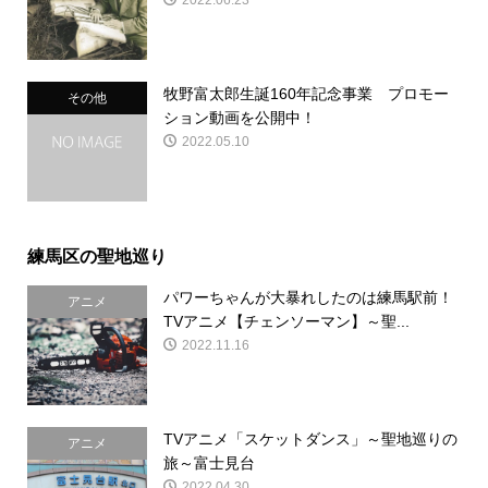
牧野富太郎生誕160年記念事業 プロモー
その他
ション動画を公開中！
2022.05.10
練馬区の聖地巡り
パワーちゃんが大暴れしたのは練馬駅前！
アニメ
TVアニメ【チェンソーマン】～聖...
2022.11.16
TVアニメ「スケットダンス」～聖地巡りの
アニメ
旅～富士見台
2022.04.30