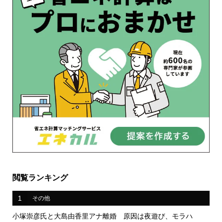
閲覧ランキング
1
その他
小塚崇彦氏と大島由香里アナ離婚 原因は夜遊び、モラハ