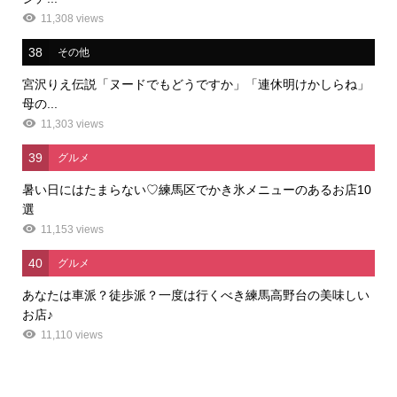
11,308 views
38
その他
宮沢りえ伝説「ヌードでもどうですか」「連休明けかしらね」
母の...
11,303 views
39
グルメ
暑い日にはたまらない♡練馬区でかき氷メニューのあるお店10
選
11,153 views
40
グルメ
あなたは車派？徒歩派？一度は行くべき練馬高野台の美味しい
お店♪
11,110 views