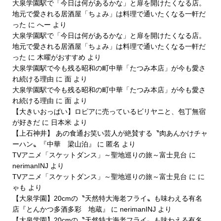
大泉学園駅で「今日は何があるかな」と扉を開けたくなる店。
地元で愛される居酒屋「ちょみ」は料理で通いたくなる一軒だ
った
に
へー
より
大泉学園駅で「今日は何があるかな」と扉を開けたくなる店。
地元で愛される居酒屋「ちょみ」は料理で通いたくなる一軒だ
った
に
木曜がおすすめ
より
大泉学園駅で今も残る昭和の町中華「たつみ本店」が今も愛さ
れ続ける理由
に
面
より
大泉学園駅で今も残る昭和の町中華「たつみ本店」が今も愛さ
れ続ける理由
に
面
より
【大きいおっぱい】ロピアに売っているビリヤニと、包丁無宿
が好きだ
に
日本米
より
【上石神井】 あの食通お笑い芸人が絶賛する〝肉あんかけチャ
ーハン〟『中華 梁山泊』
に
匿名
より
TVアニメ「スケットダンス」～聖地巡りの旅～富士見台
に
nerimanINJ
より
TVアニメ「スケットダンス」～聖地巡りの旅～富士見台
に
に
ゃも
より
【大泉学園】20cmの〝天然特大海老フライ〟も味わえる有名
店『とんかつ多酒多彩 地蔵』
に
nerimanINJ
より
【大泉学園】20cmの〝天然特大海老フライ〟も味わえる有名