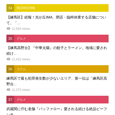
34
開店閉店情報
【練馬区】続報！光が丘IMA、閉店・臨時休業する店舗につい
て。「...
11,564 views
35
グルメ
【練馬高野台】『中華太陽』の餃子とラーメン。地域に愛され
続け...
11,432 views
36
コラム
練馬区で最も犯罪発生数が少ないエリア、第一位は「練馬区高
野台...
11,375 views
37
グルメ
武蔵関に佇む老舗『バッファロー』愛される続ける絶品ビーフ
シチ...