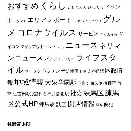
くらし
おすすめ
イベン
びっくり
としまえん
グル
エリアレポート
ト
キャベツ
エダマメ
キュウリ
メ
コロナウイルス
サービス
ダ
ジャガイモ
ニュース
ネリマ
イコン
トマト
テイクアウト
ナス
ライフスタ
ンニュース
パン
ブロッコリー
イル
区政情
ラーメン
ワクチン
予防接種
光が丘駅
仕事
地域情報
大泉学園駅
報
接種率
教
子育て
御朱印
練馬区
練馬
社会
法律
江古田駅
石神井公園駅
育
区公式HP
開店情報
練馬駅
調査
防犯
開発
牧野富太郎