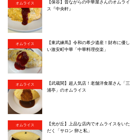
【保谷】昔ながらの中華屋さんのオムライ
オムライス
ス『中央軒』
【東武練馬】令和の希少遺産！財布に優し
オムライス
い激安町中華「中華料理佼楽」
【武蔵関】超人気店！老舗洋食屋さん「三
オムライス
浦亭」のオムライス
【光が丘】上品な店内でオムライスをいた
オムライス
だく「サロン 卵と私」