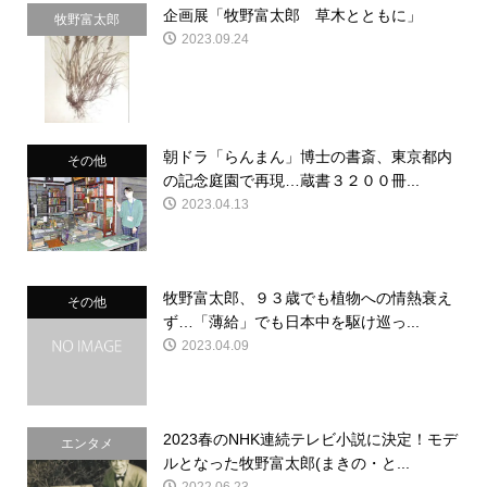
企画展「牧野富太郎 草木とともに」
牧野富太郎
2023.09.24
朝ドラ「らんまん」博士の書斎、東京都内
その他
の記念庭園で再現…蔵書３２００冊...
2023.04.13
牧野富太郎、９３歳でも植物への情熱衰え
その他
ず…「薄給」でも日本中を駆け巡っ...
2023.04.09
2023春のNHK連続テレビ小説に決定！モデ
エンタメ
ルとなった牧野富太郎(まきの・と...
2022.06.23