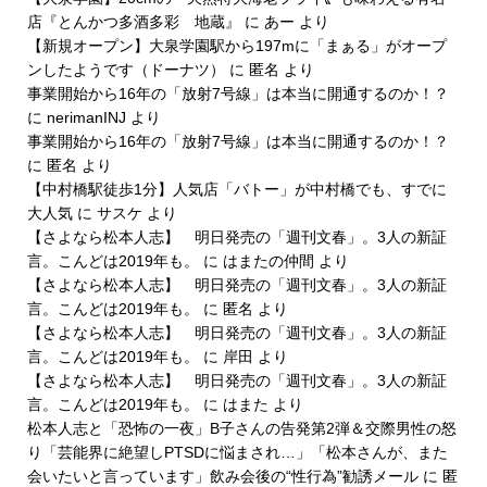
店『とんかつ多酒多彩 地蔵』
に
あー
より
【新規オープン】大泉学園駅から197mに「まぁる」がオープ
ンしたようです（ドーナツ）
に
匿名
より
事業開始から16年の「放射7号線」は本当に開通するのか！？
に
nerimanINJ
より
事業開始から16年の「放射7号線」は本当に開通するのか！？
に
匿名
より
【中村橋駅徒歩1分】人気店「バトー」が中村橋でも、すでに
大人気
に
サスケ
より
【さよなら松本人志】 明日発売の「週刊文春」。3人の新証
言。こんどは2019年も。
に
はまたの仲間
より
【さよなら松本人志】 明日発売の「週刊文春」。3人の新証
言。こんどは2019年も。
に
匿名
より
【さよなら松本人志】 明日発売の「週刊文春」。3人の新証
言。こんどは2019年も。
に
岸田
より
【さよなら松本人志】 明日発売の「週刊文春」。3人の新証
言。こんどは2019年も。
に
はまた
より
松本人志と「恐怖の一夜」B子さんの告発第2弾＆交際男性の怒
り「芸能界に絶望しPTSDに悩まされ…」「松本さんが、また
会いたいと言っています」飲み会後の“性行為”勧誘メール
に
匿