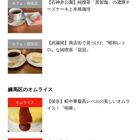
【石神井公園】純喫茶「居留珈」の濃厚チ
カフェ・喫茶店
ーズケーキと本格珈琲
【武蔵関】商店街で見つけた〝昭和レト
カフェ・喫茶店
ロ〟な純喫茶『花冠』
練馬区のオムライス
【保谷】町中華最高レベルの美しいオムラ
オムライス
イス！『明華』