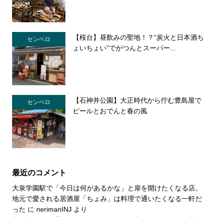
【桜台】昼飲みの聖地！？“炭火と日本酒ち
センベロ
ょいちょい”でがつんとスーパー...
【石神井公園】大正時代から佇む豊島屋で
センベロ
ビールとおでんと春の風
最近のコメント
大泉学園駅で「今日は何があるかな」と扉を開けたくなる店。
地元で愛される居酒屋「ちょみ」は料理で通いたくなる一軒だ
った
に
nerimanINJ
より