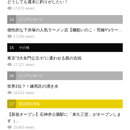
どうしても週末に釣りがしたい！
17,670 views
14
エリアレポート
個性的な下赤塚の人気ラーメン店【麺処いのこ・究極Y’sラー...
17,530 views
15
その他
東京”3大名門公立小”に通わせる親の吉凶
17,127 views
16
エリアレポート
世界2位？！練馬区の湧き水
16,512 views
17
開店閉店情報
【新規オープン】石神井公園駅に「来久三堂」がオープンしま
す（...
15,863 views