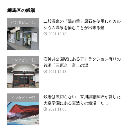
練馬区の銭湯
二股温泉の「湯の華」原石を使用したカル
インタビュー記
シウム温泉を愉むことが出来る鷺...
事
2021.12.18
石神井公園駅にあるアトラクション有りの
インタビュー記
銭湯「三原台 富士の湯」
事
2021.12.13
銭湯は裏切らない！立川談志師匠が愛した
インタビュー記
大泉学園にある宮造りの銭湯「た...
事
2021.11.05