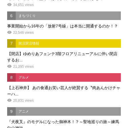
34,651 views
6
まちづくり
事業開始から16年の「放射7号線」は本当に開通するのか！？
22,546 views
7
開店閉店情報
【閉店】ゆめりあフェンテ3階フロアリニューアルに伴い閉店
するお...
21,395 views
8
グルメ
【上石神井】 あの食通お笑い芸人が絶賛する〝肉あんかけチャ
ーハ...
20,831 views
9
アニメ
『犬夜叉』のモデルになった御神木！？～聖地巡りの旅～練馬
白山神社