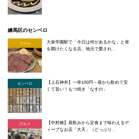
練馬区のセンベロ
大泉学園駅で「今日は何があるかな」と扉
コラム
を開けたくなる店。地元で愛され...
【上石神井】一串100円～昼から飲めて安
センベロ
くて旨い！もつ焼き「なすの」
【中村橋】昼飲みから定食まで味わえるデ
グルメ
ィープなお店「大天」（どっぷり...