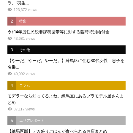
ラ、“羽生...
123,372 views
2
特集
令和4年度住民税非課税世帯等に対する臨時特別給付金
43,681 views
3
その他
【やーだ。やーだ。やーだ。】練馬区に住む80代女性、息子を
名乗...
40,092 views
4
コラム
モデラーなら知ってるよね。練馬区にあるプラモデル屋さんま
とめ
37,117 views
5
エリアレポート
【練馬区版】デカ盛りごはんが食べられるお店まとめ