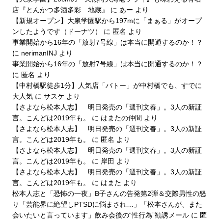
店『とんかつ多酒多彩 地蔵』
に
あー
より
【新規オープン】大泉学園駅から197mに「まぁる」がオープ
ンしたようです（ドーナツ）
に
匿名
より
事業開始から16年の「放射7号線」は本当に開通するのか！？
に
nerimanINJ
より
事業開始から16年の「放射7号線」は本当に開通するのか！？
に
匿名
より
【中村橋駅徒歩1分】人気店「バトー」が中村橋でも、すでに
大人気
に
サスケ
より
【さよなら松本人志】 明日発売の「週刊文春」。3人の新証
言。こんどは2019年も。
に
はまたの仲間
より
【さよなら松本人志】 明日発売の「週刊文春」。3人の新証
言。こんどは2019年も。
に
匿名
より
【さよなら松本人志】 明日発売の「週刊文春」。3人の新証
言。こんどは2019年も。
に
岸田
より
【さよなら松本人志】 明日発売の「週刊文春」。3人の新証
言。こんどは2019年も。
に
はまた
より
松本人志と「恐怖の一夜」B子さんの告発第2弾＆交際男性の怒
り「芸能界に絶望しPTSDに悩まされ…」「松本さんが、また
会いたいと言っています」飲み会後の“性行為”勧誘メール
に
匿