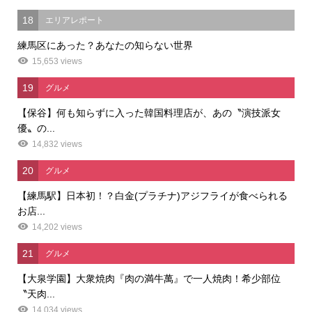
18
エリアレポート
練馬区にあった？あなたの知らない世界
15,653 views
19
グルメ
【保谷】何も知らずに入った韓国料理店が、あの〝演技派女
優〟の...
14,832 views
20
グルメ
【練馬駅】日本初！？白金(プラチナ)アジフライが食べられる
お店...
14,202 views
21
グルメ
【大泉学園】大衆焼肉『肉の満牛萬』で一人焼肉！希少部位
〝天肉...
14,034 views