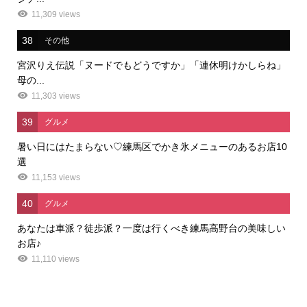
11,309 views
38
その他
宮沢りえ伝説「ヌードでもどうですか」「連休明けかしらね」
母の...
11,303 views
39
グルメ
暑い日にはたまらない♡練馬区でかき氷メニューのあるお店10
選
11,153 views
40
グルメ
あなたは車派？徒歩派？一度は行くべき練馬高野台の美味しい
お店♪
11,110 views