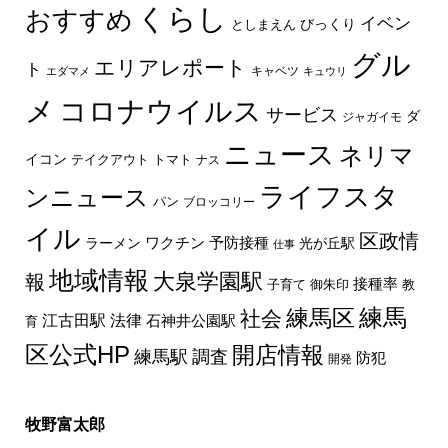
くらし
おすすめ
イベン
びっくり
としまえん
グル
エリアレポート
ト
キャベツ
エダマメ
キュウリ
メ
コロナウイルス
サービス
ダ
ジャガイモ
ニュース
ネリマ
イコン
トマト
テイクアウト
ナス
ライフスタ
ンニュース
パン
ブロッコリー
イル
区政情
ラーメン
ワクチン
予防接種
光が丘駅
仕事
地域情報
大泉学園駅
報
接種率
教
子育て
御朱印
練馬区
練馬
社会
法律
江古田駅
石神井公園駅
育
区公式HP
開店情報
練馬駅
調査
防犯
開発
牧野富太郎