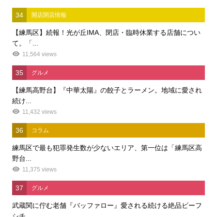
34
開店閉店情報
【練馬区】続報！光が丘IMA、閉店・臨時休業する店舗につい
て。「...
11,564 views
35
グルメ
【練馬高野台】『中華太陽』の餃子とラーメン。地域に愛され
続け...
11,432 views
36
コラム
練馬区で最も犯罪発生数が少ないエリア、第一位は「練馬区高
野台...
11,375 views
37
グルメ
武蔵関に佇む老舗『バッファロー』愛される続ける絶品ビーフ
シチ...