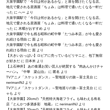
大泉学園駅で「今日は何があるかな」と扉を開けたくなる店。
地元で愛される居酒屋「ちょみ」は料理で通いたくなる一軒だ
った
に
へー
より
大泉学園駅で「今日は何があるかな」と扉を開けたくなる店。
地元で愛される居酒屋「ちょみ」は料理で通いたくなる一軒だ
った
に
木曜がおすすめ
より
大泉学園駅で今も残る昭和の町中華「たつみ本店」が今も愛さ
れ続ける理由
に
面
より
大泉学園駅で今も残る昭和の町中華「たつみ本店」が今も愛さ
れ続ける理由
に
面
より
【大きいおっぱい】ロピアに売っているビリヤニと、包丁無宿
が好きだ
に
日本米
より
【上石神井】 あの食通お笑い芸人が絶賛する〝肉あんかけチャ
ーハン〟『中華 梁山泊』
に
匿名
より
TVアニメ「スケットダンス」～聖地巡りの旅～富士見台
に
nerimanINJ
より
TVアニメ「スケットダンス」～聖地巡りの旅～富士見台
に
に
ゃも
より
【大泉学園】20cmの〝天然特大海老フライ〟も味わえる有名
店『とんかつ多酒多彩 地蔵』
に
nerimanINJ
より
【大泉学園】20cmの〝天然特大海老フライ〟も味わえる有名