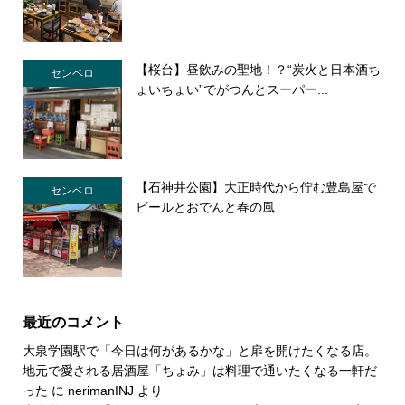
【桜台】昼飲みの聖地！？“炭火と日本酒ち
センベロ
ょいちょい”でがつんとスーパー...
【石神井公園】大正時代から佇む豊島屋で
センベロ
ビールとおでんと春の風
最近のコメント
大泉学園駅で「今日は何があるかな」と扉を開けたくなる店。
地元で愛される居酒屋「ちょみ」は料理で通いたくなる一軒だ
った
に
nerimanINJ
より