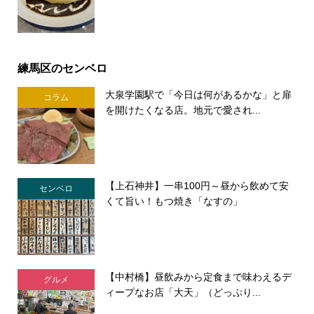
練馬区のセンベロ
大泉学園駅で「今日は何があるかな」と扉
コラム
を開けたくなる店。地元で愛され...
【上石神井】一串100円～昼から飲めて安
センベロ
くて旨い！もつ焼き「なすの」
【中村橋】昼飲みから定食まで味わえるデ
グルメ
ィープなお店「大天」（どっぷり...