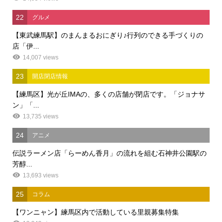
22
グルメ
【東武練馬駅】のまんまるおにぎり♪行列のできる手づくりの
店「伊...
14,007 views
23
開店閉店情報
【練馬区】光が丘IMAの、多くの店舗が閉店です。「ジョナサ
ン」「...
13,735 views
24
アニメ
伝説ラーメン店「らーめん香月」の流れを組む石神井公園駅の
芳醇...
13,693 views
25
コラム
【ワンニャン】練馬区内で活動している里親募集特集