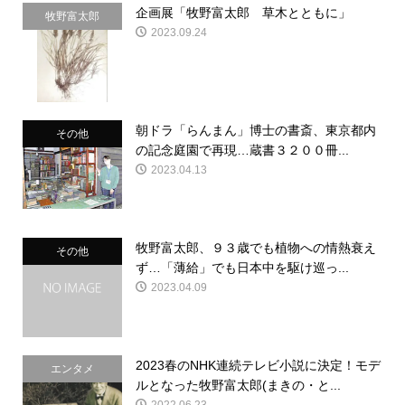
企画展「牧野富太郎 草木とともに」
牧野富太郎
2023.09.24
朝ドラ「らんまん」博士の書斎、東京都内
その他
の記念庭園で再現…蔵書３２００冊...
2023.04.13
牧野富太郎、９３歳でも植物への情熱衰え
その他
ず…「薄給」でも日本中を駆け巡っ...
2023.04.09
2023春のNHK連続テレビ小説に決定！モデ
エンタメ
ルとなった牧野富太郎(まきの・と...
2022.06.23