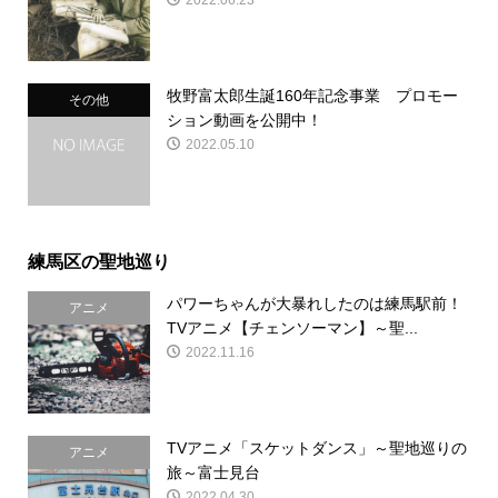
牧野富太郎生誕160年記念事業 プロモー
その他
ション動画を公開中！
2022.05.10
練馬区の聖地巡り
パワーちゃんが大暴れしたのは練馬駅前！
アニメ
TVアニメ【チェンソーマン】～聖...
2022.11.16
TVアニメ「スケットダンス」～聖地巡りの
アニメ
旅～富士見台
2022.04.30