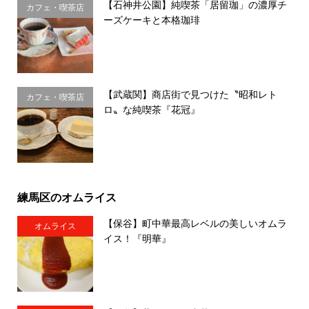
【石神井公園】純喫茶「居留珈」の濃厚チ
カフェ・喫茶店
ーズケーキと本格珈琲
【武蔵関】商店街で見つけた〝昭和レト
カフェ・喫茶店
ロ〟な純喫茶『花冠』
練馬区のオムライス
【保谷】町中華最高レベルの美しいオムラ
オムライス
イス！『明華』