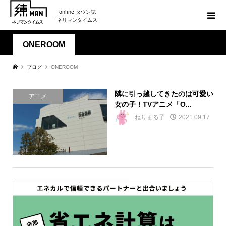
online タウン誌
「ネリマンタイムス」
ONEROOM
ブログ
ONEROOM
隣に引っ越してきたのは可愛い
アニメ
女の子！TVアニメ「O...
ねりまる子
2021.09.17