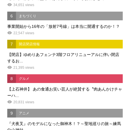
34,651 views
6
まちづくり
事業開始から16年の「放射7号線」は本当に開通するのか！？
22,547 views
7
開店閉店情報
【閉店】ゆめりあフェンテ3階フロアリニューアルに伴い閉店
するお...
21,395 views
8
グルメ
【上石神井】 あの食通お笑い芸人が絶賛する〝肉あんかけチャ
ーハ...
20,831 views
9
アニメ
『犬夜叉』のモデルになった御神木！？～聖地巡りの旅～練馬
白山神社