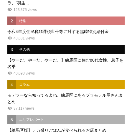
ラ、“羽生...
123,375 views
2
特集
令和4年度住民税非課税世帯等に対する臨時特別給付金
43,681 views
3
その他
【やーだ。やーだ。やーだ。】練馬区に住む80代女性、息子を
名乗...
40,093 views
4
コラム
モデラーなら知ってるよね。練馬区にあるプラモデル屋さんま
とめ
37,117 views
5
エリアレポート
【練馬区版】デカ盛りごはんが食べられるお店まとめ