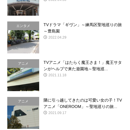
TVドラマ「ギヴン」～練馬区聖地巡りの旅
エンタメ
～豊島園
2022.04.29
TVアニメ「はたらく魔王さま！」魔王サタ
アニメ
ンがヘルプで来た遊園地～聖地巡...
2021.11.18
隣に引っ越してきたのは可愛い女の子！TV
アニメ
アニメ「ONEROOM」～聖地巡りの旅...
2021.09.17