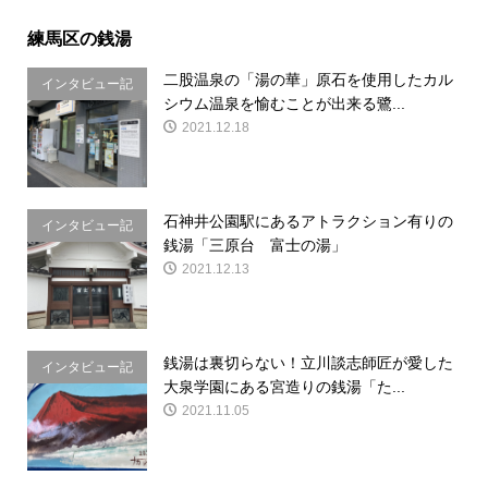
練馬区の銭湯
二股温泉の「湯の華」原石を使用したカル
インタビュー記
シウム温泉を愉むことが出来る鷺...
事
2021.12.18
石神井公園駅にあるアトラクション有りの
インタビュー記
銭湯「三原台 富士の湯」
事
2021.12.13
銭湯は裏切らない！立川談志師匠が愛した
インタビュー記
大泉学園にある宮造りの銭湯「た...
事
2021.11.05