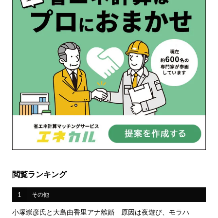
閲覧ランキング
1
その他
小塚崇彦氏と大島由香里アナ離婚 原因は夜遊び、モラハ