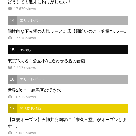
どうしても週末に釣りがしたい！
17,670 views
14
エリアレポート
個性的な下赤塚の人気ラーメン店【麺処いのこ・究極Y’sラー...
17,530 views
15
その他
東京”3大名門公立小”に通わせる親の吉凶
17,127 views
16
エリアレポート
世界2位？！練馬区の湧き水
16,512 views
17
開店閉店情報
【新規オープン】石神井公園駅に「来久三堂」がオープンしま
す（...
15,863 views