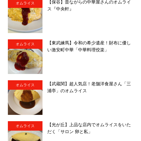
【保谷】昔ながらの中華屋さんのオムライ
オムライス
ス『中央軒』
【東武練馬】令和の希少遺産！財布に優し
オムライス
い激安町中華「中華料理佼楽」
【武蔵関】超人気店！老舗洋食屋さん「三
オムライス
浦亭」のオムライス
【光が丘】上品な店内でオムライスをいた
オムライス
だく「サロン 卵と私」