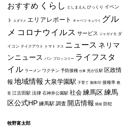
くらし
おすすめ
イベン
びっくり
としまえん
グル
エリアレポート
ト
キャベツ
エダマメ
キュウリ
メ
コロナウイルス
サービス
ダ
ジャガイモ
ニュース
ネリマ
イコン
トマト
テイクアウト
ナス
ライフスタ
ンニュース
パン
ブロッコリー
イル
区政情
ラーメン
ワクチン
予防接種
光が丘駅
仕事
地域情報
大泉学園駅
報
接種率
教
子育て
御朱印
練馬区
練馬
社会
法律
江古田駅
石神井公園駅
育
区公式HP
開店情報
練馬駅
調査
防犯
開発
牧野富太郎