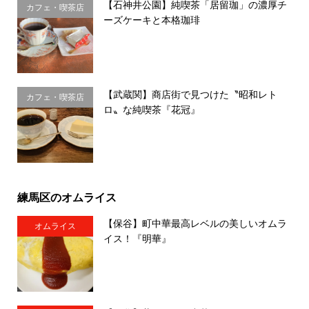
【石神井公園】純喫茶「居留珈」の濃厚チ
カフェ・喫茶店
ーズケーキと本格珈琲
【武蔵関】商店街で見つけた〝昭和レト
カフェ・喫茶店
ロ〟な純喫茶『花冠』
練馬区のオムライス
【保谷】町中華最高レベルの美しいオムラ
オムライス
イス！『明華』