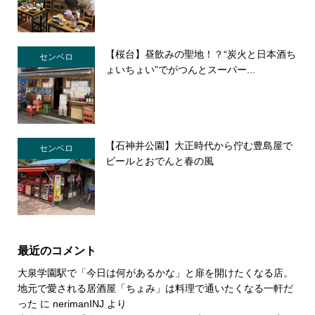
【桜台】昼飲みの聖地！？“炭火と日本酒ち
センベロ
ょいちょい”でがつんとスーパー...
【石神井公園】大正時代から佇む豊島屋で
センベロ
ビールとおでんと春の風
最近のコメント
大泉学園駅で「今日は何があるかな」と扉を開けたくなる店。
地元で愛される居酒屋「ちょみ」は料理で通いたくなる一軒だ
った
に
nerimanINJ
より