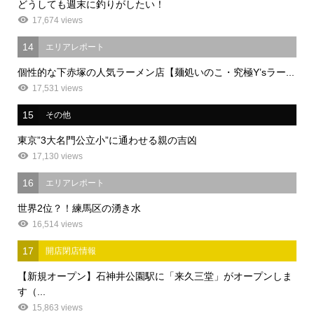
どうしても週末に釣りがしたい！
17,674 views
14
エリアレポート
個性的な下赤塚の人気ラーメン店【麺処いのこ・究極Y’sラー...
17,531 views
15
その他
東京”3大名門公立小”に通わせる親の吉凶
17,130 views
16
エリアレポート
世界2位？！練馬区の湧き水
16,514 views
17
開店閉店情報
【新規オープン】石神井公園駅に「来久三堂」がオープンしま
す（...
15,863 views