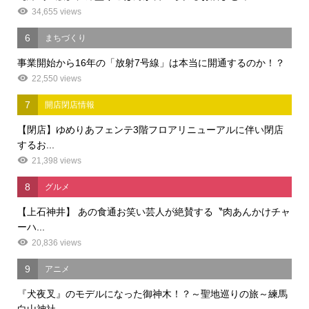
34,655 views
6
まちづくり
事業開始から16年の「放射7号線」は本当に開通するのか！？
22,550 views
7
開店閉店情報
【閉店】ゆめりあフェンテ3階フロアリニューアルに伴い閉店
するお...
21,398 views
8
グルメ
【上石神井】 あの食通お笑い芸人が絶賛する〝肉あんかけチャ
ーハ...
20,836 views
9
アニメ
『犬夜叉』のモデルになった御神木！？～聖地巡りの旅～練馬
白山神社