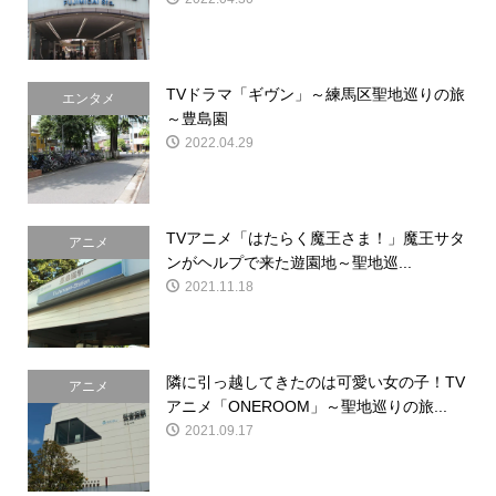
TVドラマ「ギヴン」～練馬区聖地巡りの旅
エンタメ
～豊島園
2022.04.29
TVアニメ「はたらく魔王さま！」魔王サタ
アニメ
ンがヘルプで来た遊園地～聖地巡...
2021.11.18
隣に引っ越してきたのは可愛い女の子！TV
アニメ
アニメ「ONEROOM」～聖地巡りの旅...
2021.09.17