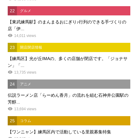
22
グルメ
【東武練馬駅】のまんまるおにぎり♪行列のできる手づくりの
店「伊...
14,011 views
23
開店閉店情報
【練馬区】光が丘IMAの、多くの店舗が閉店です。「ジョナサ
ン」「...
13,735 views
24
アニメ
伝説ラーメン店「らーめん香月」の流れを組む石神井公園駅の
芳醇...
13,694 views
25
コラム
【ワンニャン】練馬区内で活動している里親募集特集