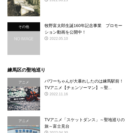
牧野富太郎生誕160年記念事業 プロモー
その他
ション動画を公開中！
2022.05.10
練馬区の聖地巡り
パワーちゃんが大暴れしたのは練馬駅前！
アニメ
TVアニメ【チェンソーマン】～聖...
2022.11.16
TVアニメ「スケットダンス」～聖地巡りの
アニメ
旅～富士見台
2022.04.30