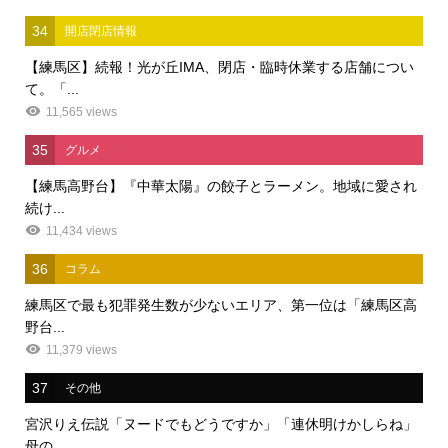
34
開店閉店情報
【練馬区】続報！光が丘IMA、閉店・臨時休業する店舗につい
て。「...
11,565 views
35
グルメ
【練馬高野台】『中華太陽』の餃子とラーメン。地域に愛され
続け...
11,434 views
36
コラム
練馬区で最も犯罪発生数が少ないエリア、第一位は「練馬区高
野台...
11,379 views
37
その他
宮沢りえ伝説「ヌードでもどうですか」「連休明けかしらね」
母の...