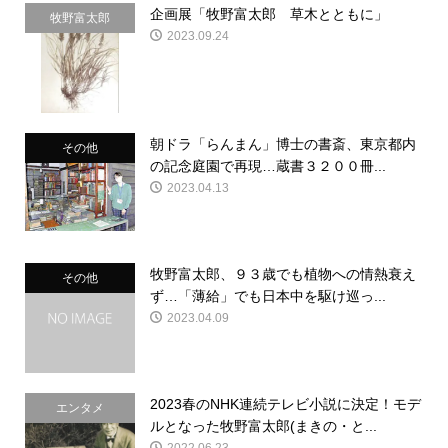
企画展「牧野富太郎 草木とともに」
牧野富太郎
2023.09.24
朝ドラ「らんまん」博士の書斎、東京都内
その他
の記念庭園で再現…蔵書３２００冊...
2023.04.13
牧野富太郎、９３歳でも植物への情熱衰え
その他
ず…「薄給」でも日本中を駆け巡っ...
2023.04.09
2023春のNHK連続テレビ小説に決定！モデ
エンタメ
ルとなった牧野富太郎(まきの・と...
2022.06.23