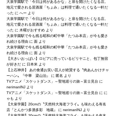
大泉学園駅で「今日は何があるかな」と扉を開けたくなる店。
地元で愛される居酒屋「ちょみ」は料理で通いたくなる一軒だ
った
に
へー
より
大泉学園駅で「今日は何があるかな」と扉を開けたくなる店。
地元で愛される居酒屋「ちょみ」は料理で通いたくなる一軒だ
った
に
木曜がおすすめ
より
大泉学園駅で今も残る昭和の町中華「たつみ本店」が今も愛さ
れ続ける理由
に
面
より
大泉学園駅で今も残る昭和の町中華「たつみ本店」が今も愛さ
れ続ける理由
に
面
より
【大きいおっぱい】ロピアに売っているビリヤニと、包丁無宿
が好きだ
に
日本米
より
【上石神井】 あの食通お笑い芸人が絶賛する〝肉あんかけチャ
ーハン〟『中華 梁山泊』
に
匿名
より
TVアニメ「スケットダンス」～聖地巡りの旅～富士見台
に
nerimanINJ
より
TVアニメ「スケットダンス」～聖地巡りの旅～富士見台
に
に
ゃも
より
【大泉学園】20cmの〝天然特大海老フライ〟も味わえる有名
店『とんかつ多酒多彩 地蔵』
に
nerimanINJ
より
【大泉学園】20cmの〝天然特大海老フライ〟も味わえる有名