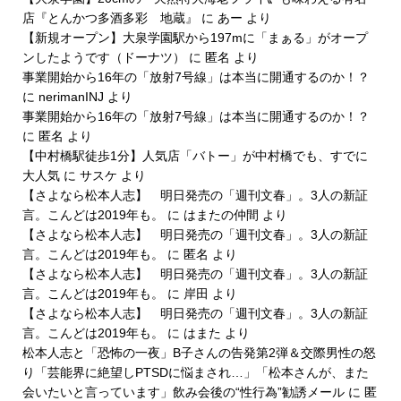
店『とんかつ多酒多彩 地蔵』
に
あー
より
【新規オープン】大泉学園駅から197mに「まぁる」がオープ
ンしたようです（ドーナツ）
に
匿名
より
事業開始から16年の「放射7号線」は本当に開通するのか！？
に
nerimanINJ
より
事業開始から16年の「放射7号線」は本当に開通するのか！？
に
匿名
より
【中村橋駅徒歩1分】人気店「バトー」が中村橋でも、すでに
大人気
に
サスケ
より
【さよなら松本人志】 明日発売の「週刊文春」。3人の新証
言。こんどは2019年も。
に
はまたの仲間
より
【さよなら松本人志】 明日発売の「週刊文春」。3人の新証
言。こんどは2019年も。
に
匿名
より
【さよなら松本人志】 明日発売の「週刊文春」。3人の新証
言。こんどは2019年も。
に
岸田
より
【さよなら松本人志】 明日発売の「週刊文春」。3人の新証
言。こんどは2019年も。
に
はまた
より
松本人志と「恐怖の一夜」B子さんの告発第2弾＆交際男性の怒
り「芸能界に絶望しPTSDに悩まされ…」「松本さんが、また
会いたいと言っています」飲み会後の“性行為”勧誘メール
に
匿