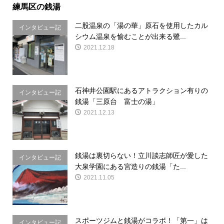
練馬区の銭湯
二股温泉の「湯の華」原石を使用したカル
インタビュー記
シウム温泉を愉むことが出来る鷺...
事
2021.12.18
石神井公園駅にあるアトラクション有りの
インタビュー記
銭湯「三原台 富士の湯」
事
2021.12.13
銭湯は裏切らない！立川談志師匠が愛した
インタビュー記
大泉学園にある宮造りの銭湯「た...
事
2021.11.05
スポーツジムと銭湯がコラボ！「第一」は
インタビュー記