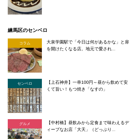
練馬区のセンベロ
大泉学園駅で「今日は何があるかな」と扉
コラム
を開けたくなる店。地元で愛され...
【上石神井】一串100円～昼から飲めて安
センベロ
くて旨い！もつ焼き「なすの」
【中村橋】昼飲みから定食まで味わえるデ
グルメ
ィープなお店「大天」（どっぷり...