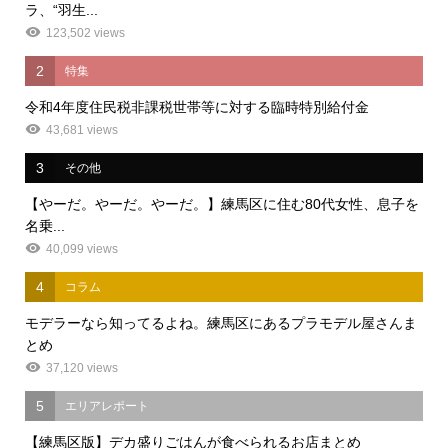
ラ、“羽生...
123,502 views
2
特集
令和4年度住民税非課税世帯等に対する臨時特別給付金
43,681 views
3
その他
【やーだ。やーだ。やーだ。】練馬区に住む80代女性、息子を
名乗...
40,099 views
4
コラム
モデラーなら知ってるよね。練馬区にあるプラモデル屋さんま
とめ
37,120 views
5
エリアレポート
【練馬区版】デカ盛りごはんが食べられるお店まとめ