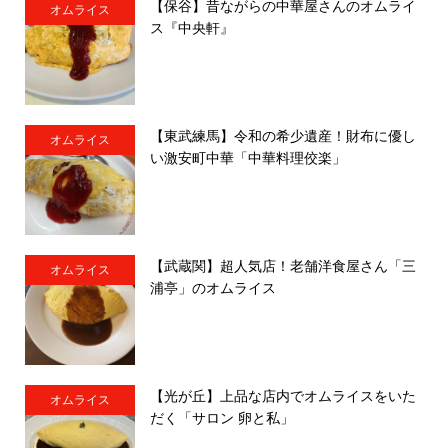
【保谷】昔ながらの中華屋さんのオムライ
オムライス
ス『中央軒』
【東武練馬】令和の希少遺産！財布に優し
オムライス
い激安町中華「中華料理佼楽」
【武蔵関】超人気店！老舗洋食屋さん「三
オムライス
浦亭」のオムライス
【光が丘】上品な店内でオムライスをいた
オムライス
だく「サロン 卵と私」