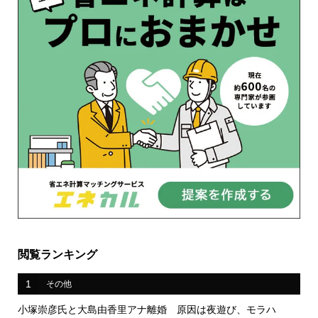
閲覧ランキング
1
その他
小塚崇彦氏と大島由香里アナ離婚 原因は夜遊び、モラハ