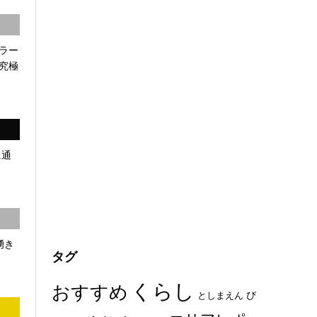
ラー
究極
に通
湧き
タグ
くらし
おすすめ
び
としまえん