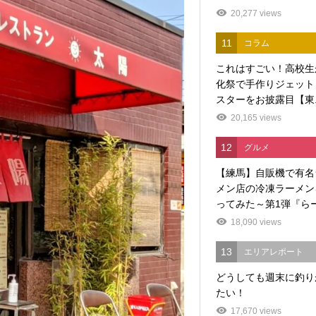
20,277 views
11
コラム
これはすごい！高校生
化祭で手作りジェット
スターをお披露目【東..
20,165 views
12
グルメ
【練馬】自販機で有名
メン店の冷凍ラーメン
ってみた～第1弾『らー.
18,090 views
13
エリアレポート
どうしても週末に釣り
たい！
17,670 views