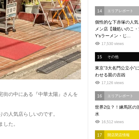
14
エリアレポート
個性的な下赤塚の人気
メン店【麺処いのこ・
Y’sラーメン・じ...
17,530 views
15
その他
東京”3大名門公立小”
わせる親の吉凶
17,126 views
宅街の中にある『中華太陽』さんを
16
エリアレポート
世界2位？！練馬区の
りの人気店らしいのです。
水
16,512 views
ました。
17
開店閉店情報