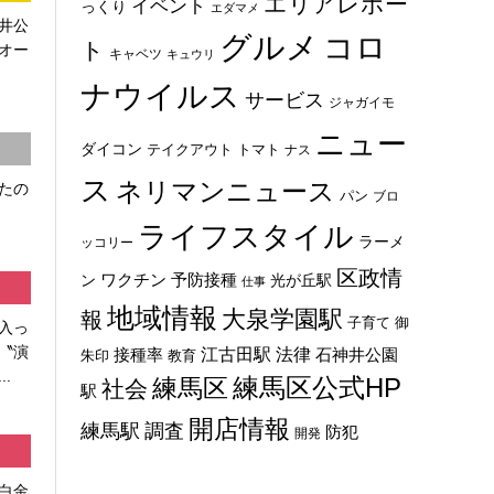
エリアレポー
イベント
っくり
エダマメ
井公
グルメ
コロ
ト
オー
キャベツ
キュウリ
ナウイルス
サービス
ジャガイモ
ニュー
ダイコン
トマト
テイクアウト
ナス
ス
ネリマンニュース
たの
パン
ブロ
ライフスタイル
ラーメ
ッコリー
区政情
ン
ワクチン
予防接種
光が丘駅
仕事
地域情報
大泉学園駅
報
子育て
御
入っ
〝演
法律
江古田駅
石神井公園
接種率
教育
朱印
.
練馬区
練馬区公式HP
社会
駅
開店情報
練馬駅
調査
防犯
開発
白金