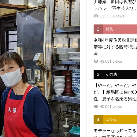
ナ離婚 原因は夜遊び
ラハラ、“羽生芸人”と..
123,360 views
2
特集
令和4年度住民税非課
帯等に対する臨時特別
金
43,681 views
3
その他
【やーだ。やーだ。や
だ。】練馬区に住む8
性、息子を名乗る男性か
40,091 views
4
コラム
モデラーなら知ってる