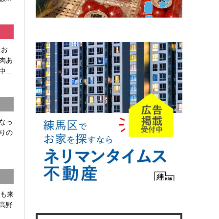
通お
肉あ
...
なっ
りの
かも来
高野