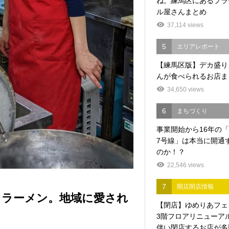
ね。練馬区にあるプラ
ル屋さんまとめ
37,114 views
5
エリアレポート
【練馬区版】デカ盛り
んが食べられるお店ま
34,650 views
6
まちづくり
事業開始から16年の
7号線」は本当に開通
のか！？
22,546 views
7
開店閉店情報
とラーメン。地域に愛され
【閉店】ゆめりあフェ
3階フロアリニューア
伴い閉店するお店が多数