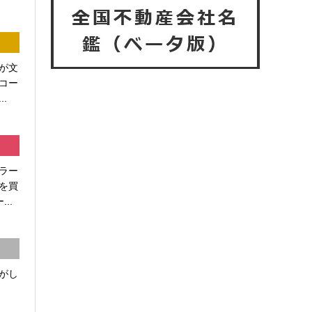
が文
コー
.
ラー
を買
..
がし