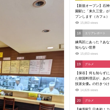
【新規オープン】石神
園駅に「来久三堂」が
プンします（カフェ）
15,863 views
18
エリアレポート
練馬区にあった？あな
知らない世界
15,653 views
19
グルメ
【保谷】何も知らずに
た韓国料理店が、あの
技派女優〟の行きつけ..
14,826 views
20
グルメ
【練馬駅】日本初！？