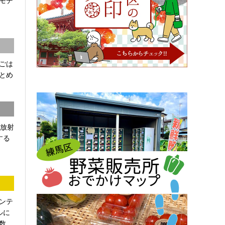
モデ
ごは
とめ
「放射
する
ンテ
ルに
...