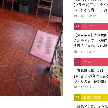
(プラチナ)アジフライ
べられるお店「アジ好..
14,201 views
21
グルメ
【大泉学園】大衆焼肉
の満牛萬』で一人焼肉
少部位〝天肉〟のお味
14,032 views
22
グルメ
【東武練馬駅】のまん
おにぎり♪行列のでき
づくりの店「伊勢屋」に
14,006 views
23
開店閉店情報
【練馬区】光が丘IMA