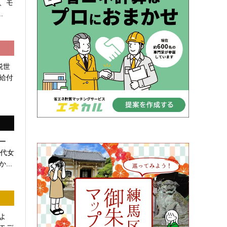
、モ
.
税世
給付
ー
0代女
...
よ