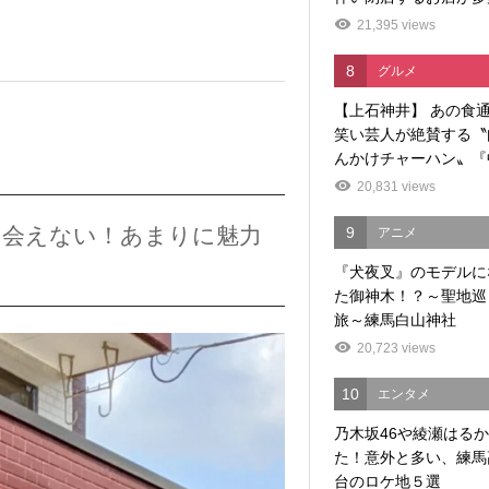
21,395 views
8
グルメ
【上石神井】 あの食
笑い芸人が絶賛する〝
んかけチャーハン〟『中
20,831 views
出会えない！あまりに魅力
9
アニメ
『犬夜叉』のモデルに
た御神木！？～聖地巡
旅～練馬白山神社
20,723 views
10
エンタメ
乃木坂46や綾瀬はる
た！意外と多い、練馬
台のロケ地５選