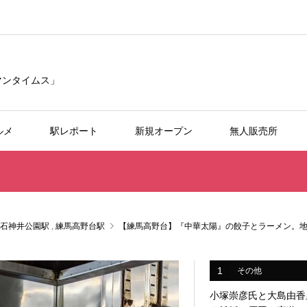
リマンタイムス」
ルメ
駅レポート
新規オープン
無人販売所
石神井公園駅
,
練馬高野台駅
【練馬高野台】『中華太陽』の餃子とラーメン。地
1
その他
小塚崇彦氏と大島由香