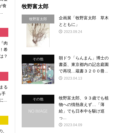
牧野富太郎
が食
.
企画展「牧野富太郎 草木
牧野富太郎
とともに」
2023.09.24
『肉
！希
は？
朝ドラ「らんまん」博士の
その他
書斎、東京都内の記念庭園
で再現…蔵書３２００冊...
2023.04.13
まる
る手
牧野富太郎、９３歳でも植
その他
...
物への情熱衰えず…「薄
給」でも日本中を駆け巡
っ...
2023.04.09
の、