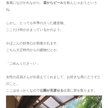
春風になびかれながら、
昼からビール
を飲んじゃおうという
ね。
しかし、とっても年季の入った建造物。
ここだけ時が止まっているかのよう。
かばごんの好奇心が刺激されます。
こちら大正時代からの建物だとか。
「ごめんくださ～い」
女性の店員さんが出迎えてくれまして、お好きな席にどうぞと
のこと。
ここはせっかくなので
公園が見渡せる
位置に席を取ります。