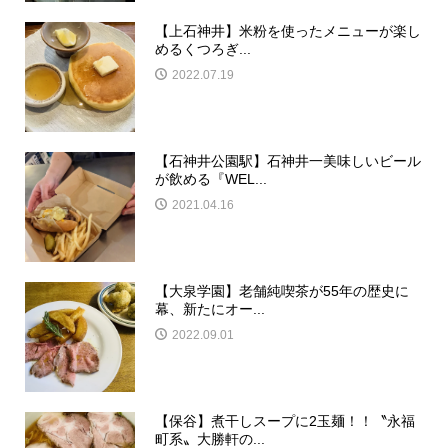
【上石神井】米粉を使ったメニューが楽し
めるくつろぎ...
2022.07.19
【石神井公園駅】石神井一美味しいビール
が飲める『WEL...
2021.04.16
【大泉学園】老舗純喫茶が55年の歴史に
幕、新たにオー...
2022.09.01
【保谷】煮干しスープに2玉麺！！〝永福
町系〟大勝軒の...