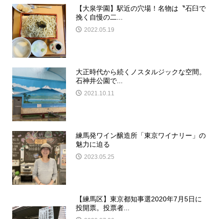
【大泉学園】駅近の穴場！名物は〝石臼で
挽く自慢の二...
2022.05.19
大正時代から続くノスタルジックな空間。
石神井公園で...
2021.10.11
練馬発ワイン醸造所「東京ワイナリー」の
魅力に迫る
2023.05.25
【練馬区】東京都知事選2020年7月5日に
投開票。投票者...