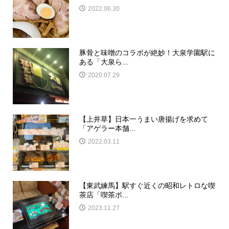
2022.06.30
豚骨と味噌のコラボが絶妙！大泉学園駅に
ある「大泉ら...
2020.07.29
【上井草】日本一うまい唐揚げを求めて
「アゲラー本舗...
2022.03.11
【東武練馬】駅すぐ近くの昭和レトロな喫
茶店「喫茶ボ...
2023.11.27