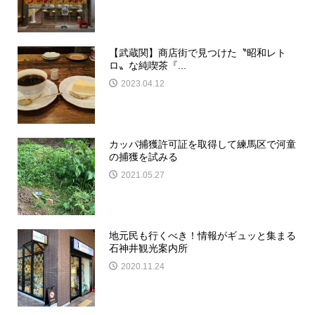
【武蔵関】商店街で見つけた〝昭和レト
ロ〟な純喫茶『...
2023.04.12
カッパ捕獲許可証を取得して練馬区で河童
の捕獲を試みる
2021.05.27
地元民も行くべき！情報がギュッと集まる
石神井観光案内所
2020.11.24