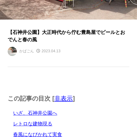
【石神井公園】大正時代から佇む豊島屋でビールとお
でんと春の風
かばごん
2023.04.13
この記事の目次 [
非表示
]
いざ、石神井公園へ
レトロな建物現る
春風になびかれて実食