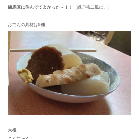
練馬区に住んでてよかった～！！
（織〇裕二風に。）
おでんの具材は
5種
。
大根
こんにゃく