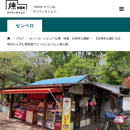
online タウン誌
「ネリマンタイムス」
センベロ
ブログ
センベロ
,
レビュー記事
,
特集
,
石神井公園駅
【石神井公園】大正
時代から佇む豊島屋でビールとおでんと春の風