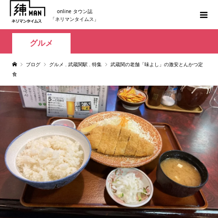
online タウン誌
「ネリマンタイムス」
グルメ
ブログ
グルメ
,
武蔵関駅
,
特集
武蔵関の老舗「味よし」の激安とんかつ定
食