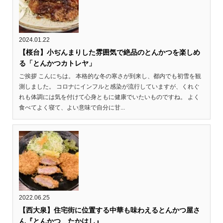
2024.01.22
【桜台】小ぢんまりした雰囲気で絶品のとんかつを楽しめ
る「とんかつカトレヤ」
ご挨拶 こんにちは。 本格的な冬の寒さが到来し、都内でも初雪を観
測しました。 コロナにインフルと感染が流行していますが、くれぐ
れも体調には気を付けて心身ともに健康でいたいものですね。 よく
食べてよく寝て、よい意味で自分に甘...
2022.06.25
【西大泉】住宅街に位置する中華も味わえるとんかつ屋さ
ん『とんかつ たかはし』