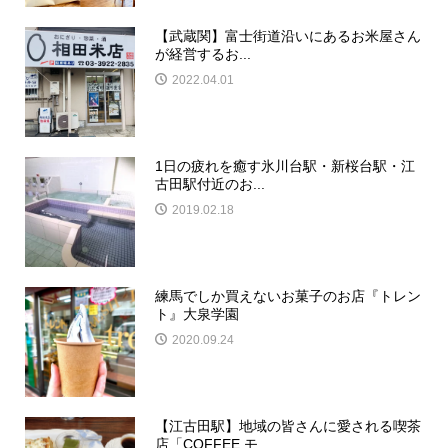
【武蔵関】富士街道沿いにあるお米屋さん
が経営するお...
2022.04.01
1日の疲れを癒す氷川台駅・新桜台駅・江
古田駅付近のお...
2019.02.18
練馬でしか買えないお菓子のお店『トレン
ト』大泉学園
2020.09.24
【江古田駅】地域の皆さんに愛される喫茶
店「COFFEE モ...