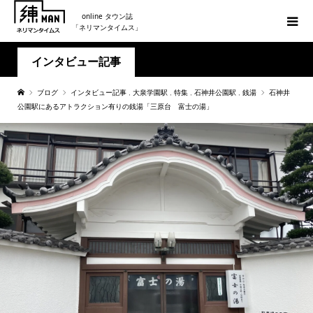
online タウン誌
「ネリマンタイムス」
インタビュー記事
ブログ
インタビュー記事
,
大泉学園駅
,
特集
,
石神井公園駅
,
銭湯
石神井
公園駅にあるアトラクション有りの銭湯「三原台 富士の湯」