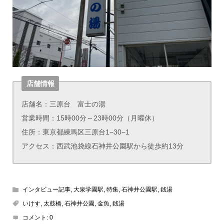
店舗情報
店舗名：三原台 富士の湯
営業時間：15時00分～23時00分（月曜休）
住所：東京都練馬区三原台1−30−1
アクセス：西武池袋線石神井公園駅から徒歩約13分
インタビュー記事
,
大泉学園駅
,
特集
,
石神井公園駅
,
銭湯
いけす
,
太鼓橋
,
石神井公園
,
金魚
,
銭湯
コメント:
0