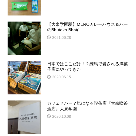
【大泉学園駅】MEROカレーハウス＆バー
のBhuteko Bhat(...
2021.06.28
日本ではここだけ！？練馬で愛される洋菓
子店にやってきた
2020.06.15
カフェ？バー？気になる喫茶店『大森喫茶
酒店』大泉学園
2020.10.08