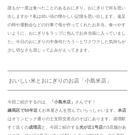
誰もが一度は食べたことのあるおにぎり。おにぎりで何を思い
出しますか？私は幼い頃の懐かしい記憶を思い出します。遠足
の時や運動会などの行事で母が作ってくれたお弁当。食べやす
いように、おにぎりをラップに包んでお弁当箱に入っていまし
た。今日のおにぎりの中身何だろう～とワクワクした気持ちが
少し切なさも混じってよみがえってきます。
おいしい米とおにぎりのお店「小島米店」
今回ご紹介するのは、
「小島米店」
さんです！
練馬区で50年近く
お米屋さんを営んでいらっしゃいます。
本店
はオリンピック通りの土支田交差点のそばにあります。成増駅
すぐ近くの
成増店
と、今回ご紹介する
光が丘1号店
の3店舗があ