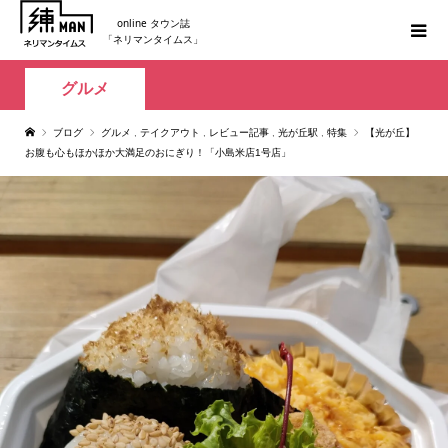
online タウン誌
「ネリマンタイムス」
グルメ
ブログ
グルメ
,
テイクアウト
,
レビュー記事
,
光が丘駅
,
特集
【光が丘】
お腹も心もほかほか大満足のおにぎり！「小島米店1号店」