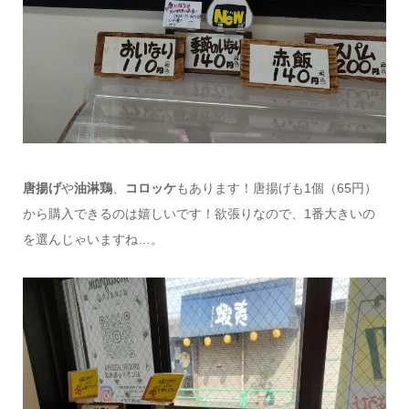
唐揚げ
や
油淋鶏
、
コロッケ
もあります！唐揚げも1個（65円）
から購入できるのは嬉しいです！欲張りなので、1番大きいの
を選んじゃいますね…。