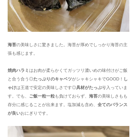
海苔
の美味しさに驚きました。海苔が厚めでしっかり海苔の主
張も感じます。
焼肉ハラミ
はお肉が柔らかくてガッツリ濃いめの味付けがご飯
と合う合う◎
たっぷりのキャベツ
がシャキシャキでGOOD！
し
ゃけ
は王道で安定の美味しさです◎
具材がたっぷり
入っていま
す。でも、
ご飯一粒一粒
も負けておらず、
海苔
の美味しさもも
存分に感じることが出来ます。塩加減も含め、
全てのバランス
が良い
おにぎりです。