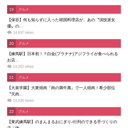
19
グルメ
【保谷】何も知らずに入った韓国料理店が、あの〝演技派女
優〟の...
14,837 views
20
グルメ
【練馬駅】日本初！？白金(プラチナ)アジフライが食べられる
お店...
14,202 views
21
グルメ
【大泉学園】大衆焼肉『肉の満牛萬』で一人焼肉！希少部位
〝天肉...
14,036 views
22
グルメ
【東武練馬駅】のまんまるおにぎり♪行列のできる手づくりの
店「伊...