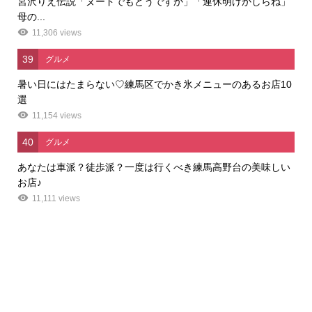
宮沢りえ伝説「ヌードでもどうですか」「連休明けかしらね」
母の...
11,306 views
39
グルメ
暑い日にはたまらない♡練馬区でかき氷メニューのあるお店10
選
11,154 views
40
グルメ
あなたは車派？徒歩派？一度は行くべき練馬高野台の美味しい
お店♪
11,111 views