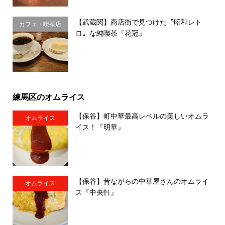
【武蔵関】商店街で見つけた〝昭和レト
カフェ・喫茶店
ロ〟な純喫茶『花冠』
練馬区のオムライス
【保谷】町中華最高レベルの美しいオムラ
オムライス
イス！『明華』
【保谷】昔ながらの中華屋さんのオムライ
オムライス
ス『中央軒』