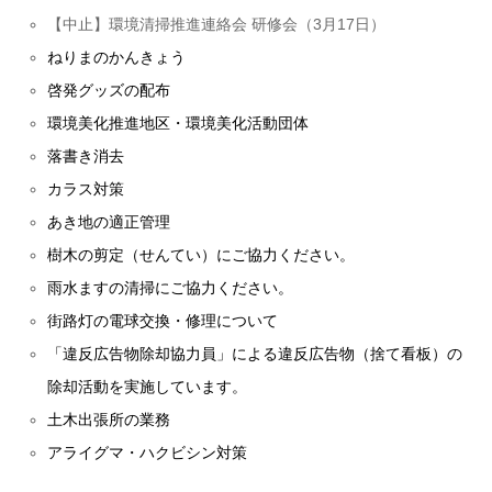
【中止】環境清掃推進連絡会 研修会（3月17日）
ねりまのかんきょう
啓発グッズの配布
環境美化推進地区・環境美化活動団体
落書き消去
カラス対策
あき地の適正管理
樹木の剪定（せんてい）にご協力ください。
雨水ますの清掃にご協力ください。
街路灯の電球交換・修理について
「違反広告物除却協力員」による違反広告物（捨て看板）の
除却活動を実施しています。
土木出張所の業務
アライグマ・ハクビシン対策