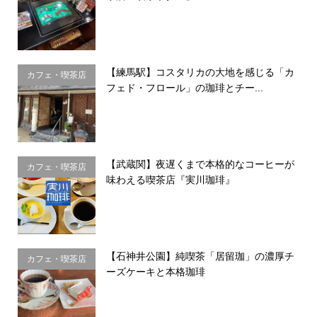
【練馬駅】コスタリカの大地を感じる「カ
カフェ・喫茶店
フェド・フロール」の珈琲とチー...
【武蔵関】夜遅くまで本格的なコーヒーが
カフェ・喫茶店
味わえる喫茶店『実川珈琲』
【石神井公園】純喫茶「居留珈」の濃厚チ
カフェ・喫茶店
ーズケーキと本格珈琲