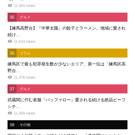
11,564 views
35
グルメ
【練馬高野台】『中華太陽』の餃子とラーメン。地域に愛され
続け...
11,434 views
36
コラム
練馬区で最も犯罪発生数が少ないエリア、第一位は「練馬区高
野台...
11,378 views
37
グルメ
武蔵関に佇む老舗『バッファロー』愛される続ける絶品ビーフ
シチ...
11,309 views
38
その他