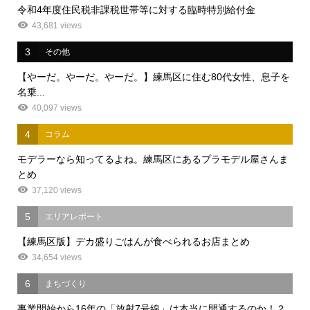
令和4年度住民税非課税世帯等に対する臨時特別給付金
43,681 views
3
その他
【やーだ。やーだ。やーだ。】練馬区に住む80代女性、息子を
名乗...
40,097 views
4
コラム
モデラーなら知ってるよね。練馬区にあるプラモデル屋さんま
とめ
37,120 views
5
エリアレポート
【練馬区版】デカ盛りごはんが食べられるお店まとめ
34,654 views
6
まちづくり
事業開始から16年の「放射7号線」は本当に開通するのか！？