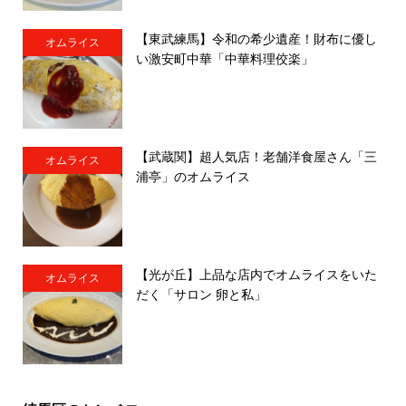
【東武練馬】令和の希少遺産！財布に優し
オムライス
い激安町中華「中華料理佼楽」
【武蔵関】超人気店！老舗洋食屋さん「三
オムライス
浦亭」のオムライス
【光が丘】上品な店内でオムライスをいた
オムライス
だく「サロン 卵と私」