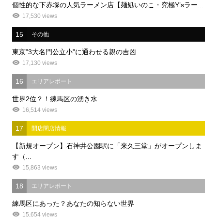
個性的な下赤塚の人気ラーメン店【麺処いのこ・究極Y’sラー...
17,530 views
15
その他
東京”3大名門公立小”に通わせる親の吉凶
17,130 views
16
エリアレポート
世界2位？！練馬区の湧き水
16,514 views
17
開店閉店情報
【新規オープン】石神井公園駅に「来久三堂」がオープンしま
す（...
15,863 views
18
エリアレポート
練馬区にあった？あなたの知らない世界
15,654 views