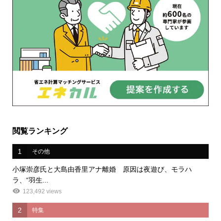
閲覧ランキング
1
その他
小塚崇彦氏と大島由香里アナ離婚 原因は夜遊び、モラハ
ラ、“羽生...
123,492 views
2
特集