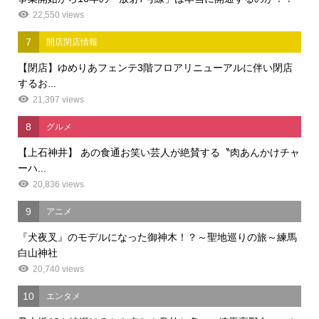
22,550 views
7
開店閉店情報
【閉店】ゆめりあフェンテ3階フロアリニューアルに伴い閉店
するお...
21,397 views
8
グルメ
【上石神井】 あの食通お笑い芸人が絶賛する〝肉あんかけチャ
ーハ...
20,836 views
9
アニメ
『犬夜叉』のモデルになった御神木！？～聖地巡りの旅～練馬
白山神社
20,740 views
10
エンタメ