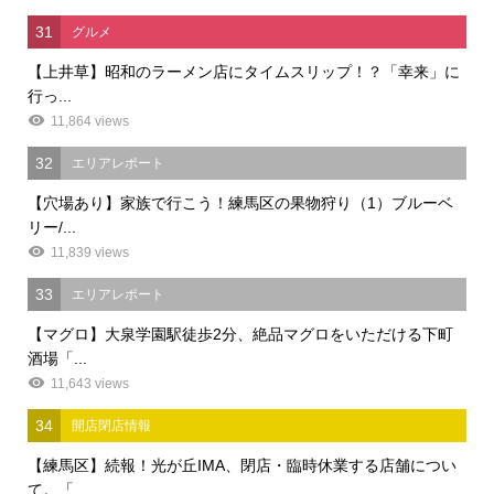
31
グルメ
【上井草】昭和のラーメン店にタイムスリップ！？「幸来」に
行っ...
11,864 views
32
エリアレポート
【穴場あり】家族で行こう！練馬区の果物狩り（1）ブルーベ
リー/...
11,839 views
33
エリアレポート
【マグロ】大泉学園駅徒歩2分、絶品マグロをいただける下町
酒場「...
11,643 views
34
開店閉店情報
【練馬区】続報！光が丘IMA、閉店・臨時休業する店舗につい
て。「...