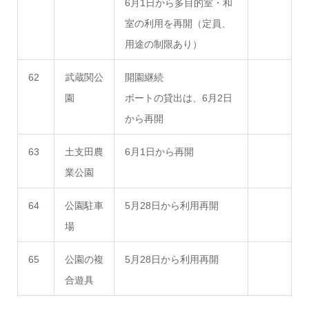
6月1日から多目的室・和
室の利用を再開（定員、
用途の制限あり）
62
武蔵関公
開園継続
園
ボートの貸出は、6月2日
から再開
63
土支田農
6月1日から再開
業公園
64
公園駐車
5月28日から利用再開
場
65
公園の複
5月28日から利用再開
合遊具