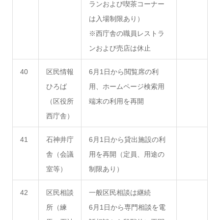
ランおよび喫茶コーナー
は入場制限あり）
※西庁舎の職員レストラ
ンおよび売店は休止
40
区民情報
6月1日から閲覧席の利
ひろば
用、ホームページ検索用
（区役所
端末の利用を再開
西庁舎）
41
石神井庁
6月1日から貸出施設の利
舎（会議
用を再開（定員、用途の
室等）
制限あり）
42
区民相談
一般区民相談は継続
所（練
6月1日から専門相談を電