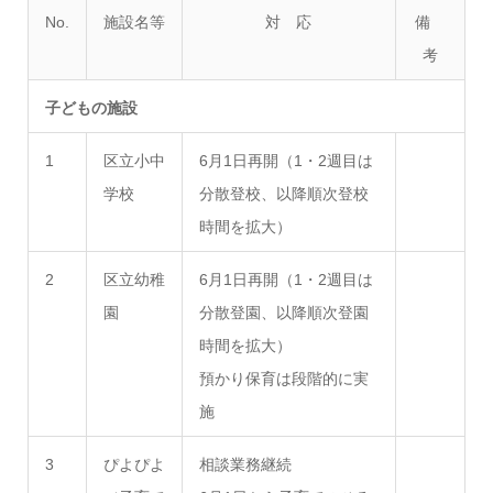
No.
施設名等
対 応
備
考
子どもの施設
1
区立小中
6月1日再開（1・2週目は
学校
分散登校、以降順次登校
時間を拡大）
2
区立幼稚
6月1日再開（1・2週目は
園
分散登園、以降順次登園
時間を拡大）
預かり保育は段階的に実
施
3
ぴよぴよ
相談業務継続