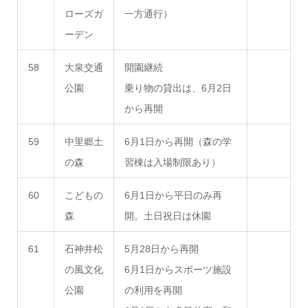
ローズガ
一方通行）
ーデン
58
大泉交通
開園継続
公園
乗り物の貸出は、6月2日
から再開
59
中里郷土
6月1日から再開（森の学
の森
習棟は入場制限あり）
60
こどもの
6月1日から平日のみ再
森
開。土日祝日は休園
61
石神井松
5月28日から再開
の風文化
6月1日からスポーツ施設
公園
の利用を再開