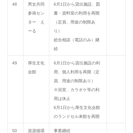
48
男女共同
6月1日から貸出施設、図
参画セン
書・資料室の利用を再開
ター え
（定員、用途の制限あ
ーる
り）
総合相談（電話のみ）継
続
49
厚生文化
6月1日から貸出施設の利
会館
用、個人利用を再開（定
員、用途の制限あり）
※浴室、カラオケ等の利
用は休止
6月1日から厚生文化会館
のランドセル来館を再開
50
資源循環
事業継続