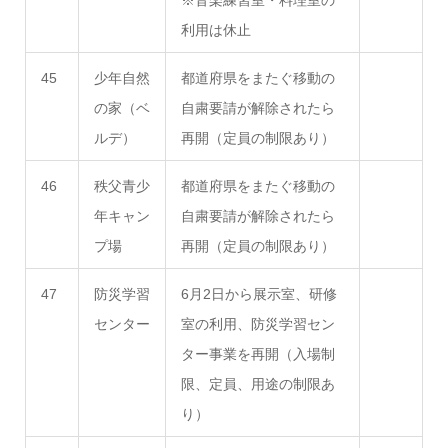
※音楽練習室・料理室の
利用は休止
45
少年自然
都道府県をまたぐ移動の
の家（ベ
自粛要請が解除されたら
ルデ）
再開（定員の制限あり）
46
秩父青少
都道府県をまたぐ移動の
年キャン
自粛要請が解除されたら
プ場
再開（定員の制限あり）
47
防災学習
6月2日から展示室、研修
センター
室の利用、防災学習セン
ター事業を再開（入場制
限、定員、用途の制限あ
り）