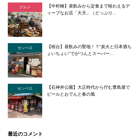
【中村橋】昼飲みから定食まで味わえるデ
グルメ
ィープなお店「大天」（どっぷり...
【桜台】昼飲みの聖地！？“炭火と日本酒ち
センベロ
ょいちょい”でがつんとスーパー...
【石神井公園】大正時代から佇む豊島屋で
センベロ
ビールとおでんと春の風
最近のコメント