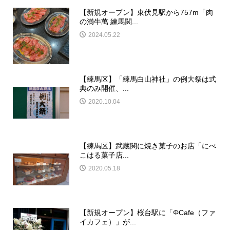
【新規オープン】東伏見駅から757m「肉
の満牛萬 練馬関...
2024.05.22
【練馬区】「練馬白山神社」の例大祭は式
典のみ開催、...
2020.10.04
【練馬区】武蔵関に焼き菓子のお店「にべ
こはる菓子店...
2020.05.18
【新規オープン】桜台駅に「ΦCafe（ファ
イカフェ）」が...