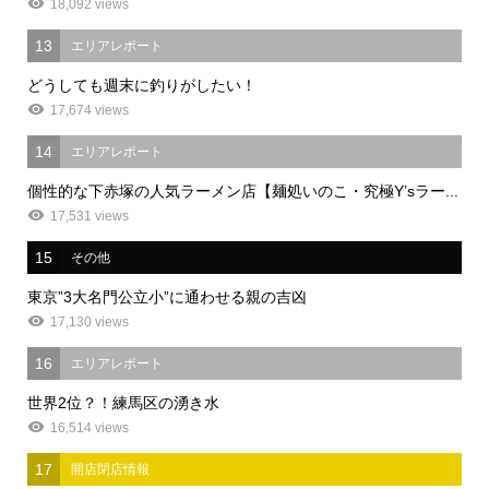
18,092 views
13
エリアレポート
どうしても週末に釣りがしたい！
17,674 views
14
エリアレポート
個性的な下赤塚の人気ラーメン店【麺処いのこ・究極Y’sラー...
17,531 views
15
その他
東京”3大名門公立小”に通わせる親の吉凶
17,130 views
16
エリアレポート
世界2位？！練馬区の湧き水
16,514 views
17
開店閉店情報