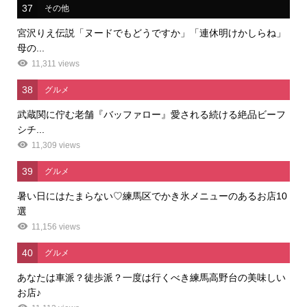
37
その他
宮沢りえ伝説「ヌードでもどうですか」「連休明けかしらね」
母の...
11,311 views
38
グルメ
武蔵関に佇む老舗『バッファロー』愛される続ける絶品ビーフ
シチ...
11,309 views
39
グルメ
暑い日にはたまらない♡練馬区でかき氷メニューのあるお店10
選
11,156 views
40
グルメ
あなたは車派？徒歩派？一度は行くべき練馬高野台の美味しい
お店♪