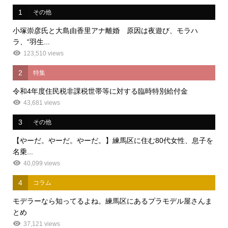
1
その他
小塚崇彦氏と大島由香里アナ離婚 原因は夜遊び、モラハ
ラ、“羽生...
123,510 views
2
特集
令和4年度住民税非課税世帯等に対する臨時特別給付金
43,681 views
3
その他
【やーだ。やーだ。やーだ。】練馬区に住む80代女性、息子を
名乗...
40,099 views
4
コラム
モデラーなら知ってるよね。練馬区にあるプラモデル屋さんま
とめ
37,121 views