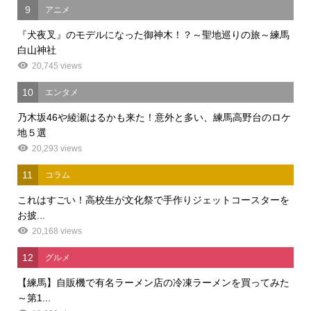
9
アニメ
『犬夜叉』のモデルになった御神木！？～聖地巡りの旅～練馬
白山神社
20,745 views
10
エンタメ
乃木坂46や綾瀬はるかも来た！意外と多い、練馬高野台のロケ
地５選
20,293 views
11
コラム
これはすごい！高校生が文化祭で手作りジェットコースターを
お披...
20,168 views
12
グルメ
【練馬】自販機で有名ラーメン店の冷凍ラーメンを買ってみた
～第1...