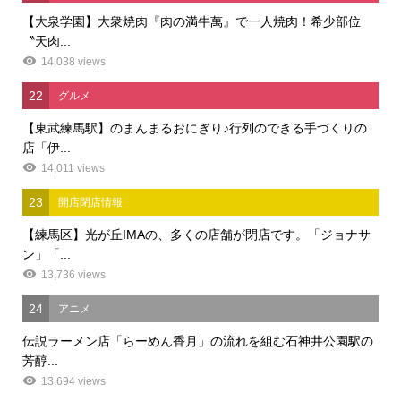
【大泉学園】大衆焼肉『肉の満牛萬』で一人焼肉！希少部位
〝天肉...
14,038 views
22
グルメ
【東武練馬駅】のまんまるおにぎり♪行列のできる手づくりの
店「伊...
14,011 views
23
開店閉店情報
【練馬区】光が丘IMAの、多くの店舗が閉店です。「ジョナサ
ン」「...
13,736 views
24
アニメ
伝説ラーメン店「らーめん香月」の流れを組む石神井公園駅の
芳醇...
13,694 views