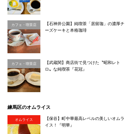
【石神井公園】純喫茶「居留珈」の濃厚チ
カフェ・喫茶店
ーズケーキと本格珈琲
【武蔵関】商店街で見つけた〝昭和レト
カフェ・喫茶店
ロ〟な純喫茶『花冠』
練馬区のオムライス
【保谷】町中華最高レベルの美しいオムラ
オムライス
イス！『明華』