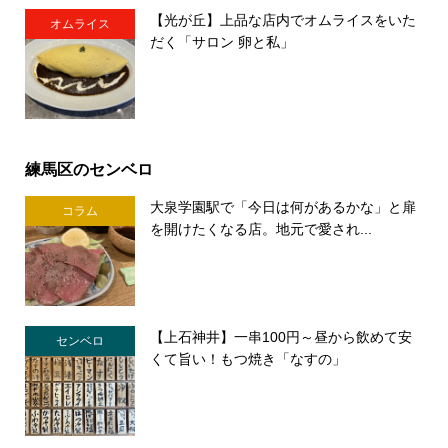
【光が丘】上品な店内でオムライスをいた
オムライス
だく「サロン 卵と私」
練馬区のセンベロ
大泉学園駅で「今日は何があるかな」と扉
コラム
を開けたくなる店。地元で愛され...
【上石神井】一串100円～昼から飲めて安
センベロ
くて旨い！もつ焼き「なすの」