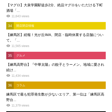
【マグロ】大泉学園駅徒歩2分、絶品マグロをいただける下町
酒場「...
11,643 views
34
開店閉店情報
【練馬区】続報！光が丘IMA、閉店・臨時休業する店舗につい
て。「...
11,565 views
35
グルメ
【練馬高野台】『中華太陽』の餃子とラーメン。地域に愛され
続け...
11,434 views
36
コラム
練馬区で最も犯罪発生数が少ないエリア、第一位は「練馬区高
野台...
11,379 views