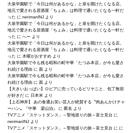
大泉学園駅で「今日は何があるかな」と扉を開けたくなる店。
地元で愛される居酒屋「ちょみ」は料理で通いたくなる一軒だ
った
に
nerimanINJ
より
大泉学園駅で「今日は何があるかな」と扉を開けたくなる店。
地元で愛される居酒屋「ちょみ」は料理で通いたくなる一軒だ
った
に
へー
より
大泉学園駅で「今日は何があるかな」と扉を開けたくなる店。
地元で愛される居酒屋「ちょみ」は料理で通いたくなる一軒だ
った
に
木曜がおすすめ
より
大泉学園駅で今も残る昭和の町中華「たつみ本店」が今も愛さ
れ続ける理由
に
面
より
大泉学園駅で今も残る昭和の町中華「たつみ本店」が今も愛さ
れ続ける理由
に
面
より
【大きいおっぱい】ロピアに売っているビリヤニと、包丁無宿
が好きだ
に
日本米
より
【上石神井】 あの食通お笑い芸人が絶賛する〝肉あんかけチャ
ーハン〟『中華 梁山泊』
に
匿名
より
TVアニメ「スケットダンス」～聖地巡りの旅～富士見台
に
nerimanINJ
より
TVアニメ「スケットダンス」～聖地巡りの旅～富士見台
に
に