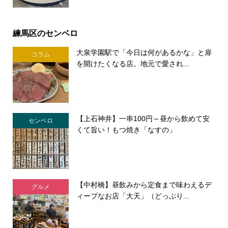
練馬区のセンベロ
大泉学園駅で「今日は何があるかな」と扉
コラム
を開けたくなる店。地元で愛され...
【上石神井】一串100円～昼から飲めて安
センベロ
くて旨い！もつ焼き「なすの」
【中村橋】昼飲みから定食まで味わえるデ
グルメ
ィープなお店「大天」（どっぷり...