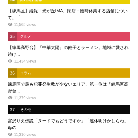
【練馬区】続報！光が丘IMA、閉店・臨時休業する店舗につい
て。「...
11,565 views
35
グルメ
【練馬高野台】『中華太陽』の餃子とラーメン。地域に愛され
続け...
11,434 views
36
コラム
練馬区で最も犯罪発生数が少ないエリア、第一位は「練馬区高
野台...
11,379 views
37
その他
宮沢りえ伝説「ヌードでもどうですか」「連休明けかしらね」
母の...
11,310 views