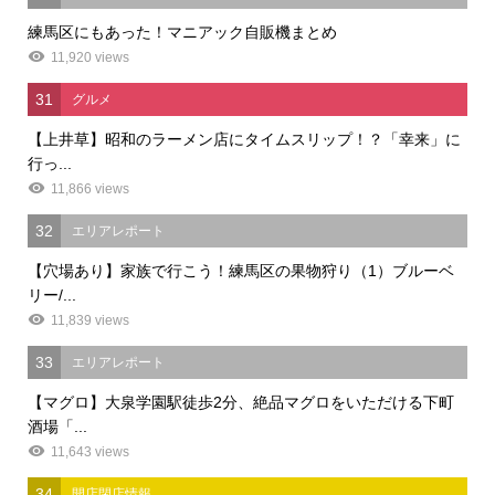
練馬区にもあった！マニアック自販機まとめ
11,920 views
31
グルメ
【上井草】昭和のラーメン店にタイムスリップ！？「幸来」に
行っ...
11,866 views
32
エリアレポート
【穴場あり】家族で行こう！練馬区の果物狩り（1）ブルーベ
リー/...
11,839 views
33
エリアレポート
【マグロ】大泉学園駅徒歩2分、絶品マグロをいただける下町
酒場「...
11,643 views
34
開店閉店情報