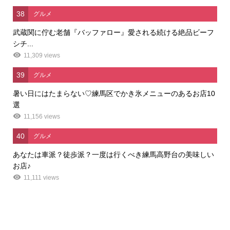
38
グルメ
武蔵関に佇む老舗『バッファロー』愛される続ける絶品ビーフ
シチ...
11,309 views
39
グルメ
暑い日にはたまらない♡練馬区でかき氷メニューのあるお店10
選
11,156 views
40
グルメ
あなたは車派？徒歩派？一度は行くべき練馬高野台の美味しい
お店♪
11,111 views