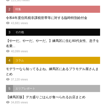
123,505 views
2
特集
令和4年度住民税非課税世帯等に対する臨時特別給付金
43,681 views
3
その他
【やーだ。やーだ。やーだ。】練馬区に住む80代女性、息子を
名乗...
40,099 views
4
コラム
モデラーなら知ってるよね。練馬区にあるプラモデル屋さんま
とめ
37,120 views
5
エリアレポート
【練馬区版】デカ盛りごはんが食べられるお店まとめ
34,655 views