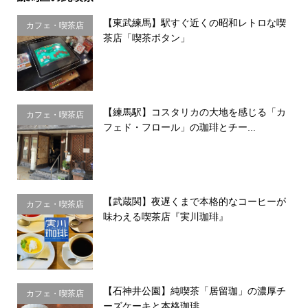
【東武練馬】駅すぐ近くの昭和レトロな喫
カフェ・喫茶店
茶店「喫茶ボタン」
【練馬駅】コスタリカの大地を感じる「カ
カフェ・喫茶店
フェド・フロール」の珈琲とチー...
【武蔵関】夜遅くまで本格的なコーヒーが
カフェ・喫茶店
味わえる喫茶店『実川珈琲』
【石神井公園】純喫茶「居留珈」の濃厚チ
カフェ・喫茶店
ーズケーキと本格珈琲