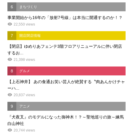
6
まちづくり
事業開始から16年の「放射7号線」は本当に開通するのか！？
22,550 views
7
開店閉店情報
【閉店】ゆめりあフェンテ3階フロアリニューアルに伴い閉店
するお...
21,398 views
8
グルメ
【上石神井】 あの食通お笑い芸人が絶賛する〝肉あんかけチャ
ーハ...
20,837 views
9
アニメ
『犬夜叉』のモデルになった御神木！？～聖地巡りの旅～練馬
白山神社
20,744 views