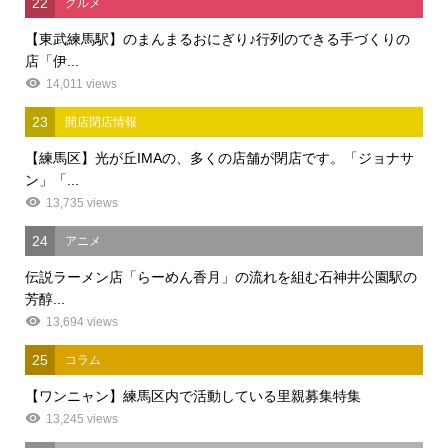
22
グルメ
【東武練馬駅】のまんまるおにぎり♪行列のできる手づくりの
店「伊...
14,011 views
23
開店閉店情報
【練馬区】光が丘IMAの、多くの店舗が閉店です。「ジョナサ
ン」「...
13,735 views
24
アニメ
伝説ラーメン店「らーめん香月」の流れを組む石神井公園駅の
芳醇...
13,694 views
25
コラム
【ワンニャン】練馬区内で活動している里親募集特集
13,245 views