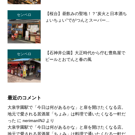
【桜台】昼飲みの聖地！？“炭火と日本酒ち
センベロ
ょいちょい”でがつんとスーパー...
【石神井公園】大正時代から佇む豊島屋で
センベロ
ビールとおでんと春の風
最近のコメント
大泉学園駅で「今日は何があるかな」と扉を開けたくなる店。
地元で愛される居酒屋「ちょみ」は料理で通いたくなる一軒だ
った
に
nerimanINJ
より
大泉学園駅で「今日は何があるかな」と扉を開けたくなる店。
地元で愛される居酒屋「ちょみ」は料理で通いたくなる一軒だ