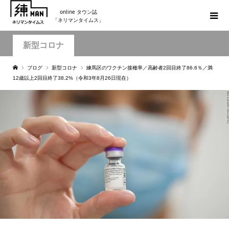
online タウン誌
「ネリマンタイムス」
新型コロナ
ブログ
新型コロナ
練馬区のワクチン接種率／高齢者2回目終了86.6％／満
12歳以上2回目終了38.2%（令和3年8月26日現在）