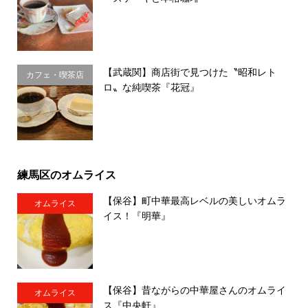
【武蔵関】商店街で見つけた〝昭和レト
カフェ・喫茶店
ロ〟な純喫茶『花冠』
練馬区のオムライス
【保谷】町中華最高レベルの美しいオムラ
オムライス
イス！『明華』
【保谷】昔ながらの中華屋さんのオムライ
オムライス
ス『中央軒』