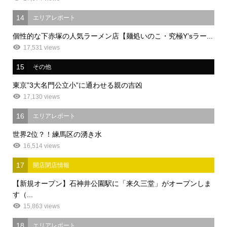
14
エリアレポート
個性的な下赤塚の人気ラーメン店【麺処いのこ・究極Y’sラー...
17,531 views
15
その他
東京”3大名門公立小”に通わせる親の吉凶
17,130 views
16
エリアレポート
世界2位？！練馬区の湧き水
16,514 views
17
開店閉店情報
【新規オープン】石神井公園駅に「来久三堂」がオープンしま
す（...
15,863 views
18
エリアレポート