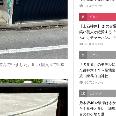
21,395 views
8
グルメ
【上石神井】 あの食
笑い芸人が絶賛する〝
んかけチャーハン〟『中
20,831 views
9
アニメ
んでいました。6，7個入りで500
『犬夜叉』のモデルに
た御神木！？～聖地巡
旅～練馬白山神社
20,725 views
10
エンタメ
乃木坂46や綾瀬はる
た！意外と多い、練馬
台のロケ地５選