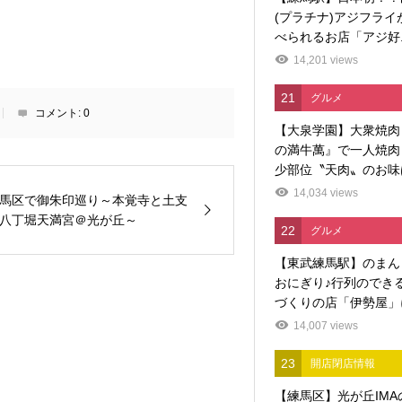
(プラチナ)アジフライ
べられるお店「アジ好..
14,201 views
21
グルメ
コメント:
0
【大泉学園】大衆焼肉
の満牛萬』で一人焼肉
少部位〝天肉〟のお味
14,034 views
馬区で御朱印巡り～本覚寺と土支
八丁堀天満宮＠光が丘～
22
グルメ
【東武練馬駅】のまん
おにぎり♪行列のでき
づくりの店「伊勢屋」に
14,007 views
23
開店閉店情報
【練馬区】光が丘IMA