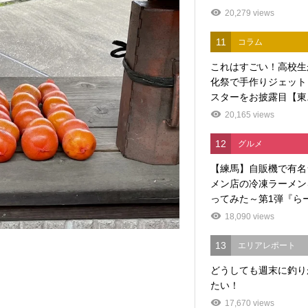
20,279 views
11
コラム
これはすごい！高校生
化祭で手作りジェット
スターをお披露目【東..
20,165 views
12
グルメ
【練馬】自販機で有名
メン店の冷凍ラーメン
ってみた～第1弾『らー.
18,090 views
13
エリアレポート
どうしても週末に釣り
たい！
17,670 views