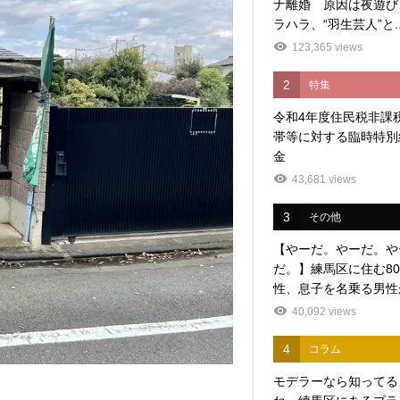
ナ離婚 原因は夜遊び
ラハラ、“羽生芸人”と..
123,365 views
2
特集
令和4年度住民税非課
帯等に対する臨時特別
金
43,681 views
3
その他
【やーだ。やーだ。や
だ。】練馬区に住む8
性、息子を名乗る男性か
40,092 views
4
コラム
モデラーなら知ってる