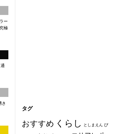
ラー
究極
に通
湧き
タグ
くらし
おすすめ
び
としまえん