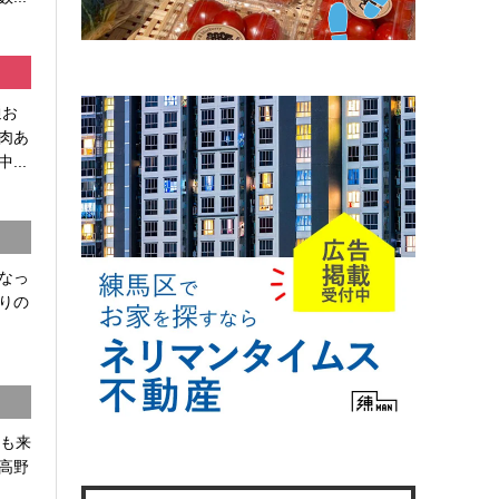
通お
肉あ
...
なっ
りの
かも来
高野