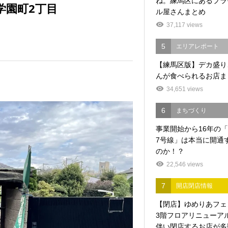
ね。練馬区にあるプラ
学園町2丁目
ル屋さんまとめ
37,117 views
5
エリアレポート
【練馬区版】デカ盛り
んが食べられるお店ま
。
34,651 views
6
まちづくり
事業開始から16年の
7号線」は本当に開通
のか！？
22,546 views
7
開店閉店情報
【閉店】ゆめりあフェ
3階フロアリニューア
伴い閉店するお店が多数