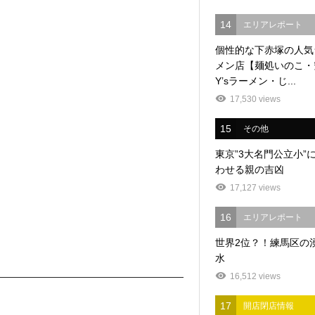
14
エリアレポート
個性的な下赤塚の人気
メン店【麺処いのこ・
Y’sラーメン・じ...
17,530 views
15
その他
東京”3大名門公立小”
わせる親の吉凶
17,127 views
16
エリアレポート
世界2位？！練馬区の
水
16,512 views
17
開店閉店情報