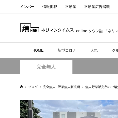
メンバー
情報掲載
不動産
不動産広告掲載
online タウン誌 「ネ
HOME
新型コロナ
人気
グ
完全無人
ブログ
完全無人
,
野菜無人販売所
無人野菜販売所のご紹