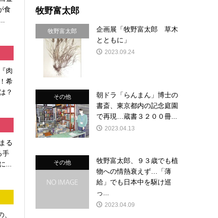
牧野富太郎
が食
.
企画展「牧野富太郎 草木
牧野富太郎
とともに」
2023.09.24
『肉
！希
は？
朝ドラ「らんまん」博士の
その他
書斎、東京都内の記念庭園
で再現…蔵書３２００冊...
2023.04.13
まる
る手
牧野富太郎、９３歳でも植
その他
...
物への情熱衰えず…「薄
給」でも日本中を駆け巡
っ...
2023.04.09
の、