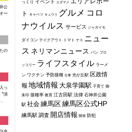
エリアレポー
イベント
っくり
エダマメ
井公
グルメ
コロ
ト
オー
キャベツ
キュウリ
ナウイルス
サービス
ジャガイモ
ニュー
ダイコン
トマト
テイクアウト
ナス
ス
ネリマンニュース
たの
パン
ブロ
ライフスタイル
ラーメ
ッコリー
区政情
ン
ワクチン
予防接種
光が丘駅
仕事
地域情報
大泉学園駅
報
子育て
御
入っ
〝演
法律
江古田駅
石神井公園
接種率
教育
朱印
.
練馬区
練馬区公式HP
社会
駅
開店情報
練馬駅
調査
防犯
開発
白金