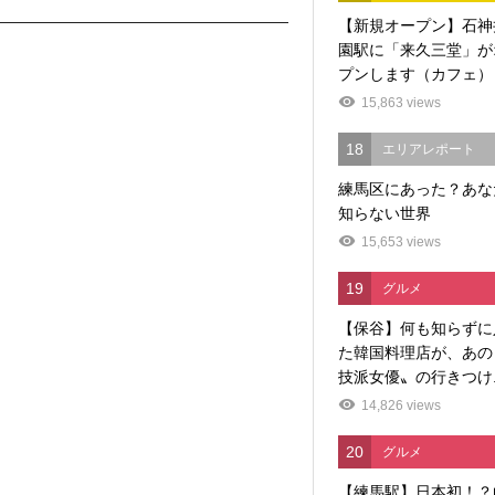
【新規オープン】石神
園駅に「来久三堂」が
プンします（カフェ）
15,863 views
18
エリアレポート
練馬区にあった？あな
知らない世界
15,653 views
19
グルメ
【保谷】何も知らずに
た韓国料理店が、あの
技派女優〟の行きつけ..
14,826 views
20
グルメ
【練馬駅】日本初！？