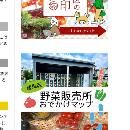
モデ
ごは
とめ
「放射
する
ンテ
ルに
...