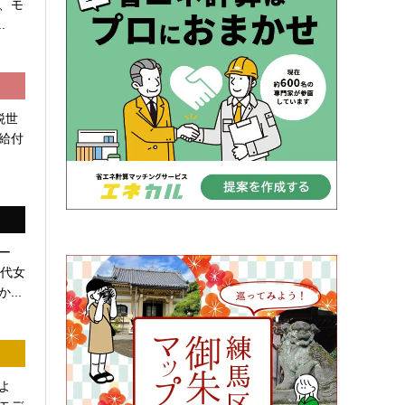
、モ
.
税世
給付
ー
0代女
...
よ