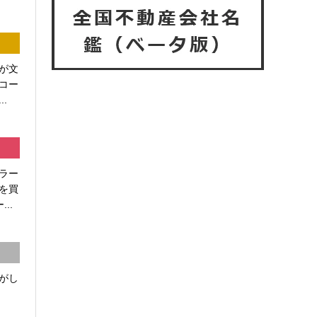
が文
コー
.
ラー
を買
..
がし