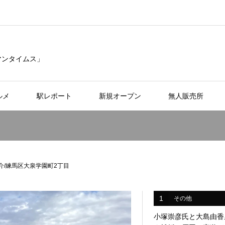
リマンタイムス」
ルメ
駅レポート
新規オープン
無人販売所
介/練馬区大泉学園町2丁目
1
その他
小塚崇彦氏と大島由香