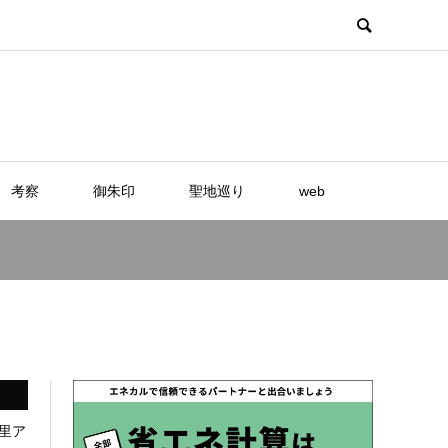
考察
御朱印
聖地巡り
web
里ア