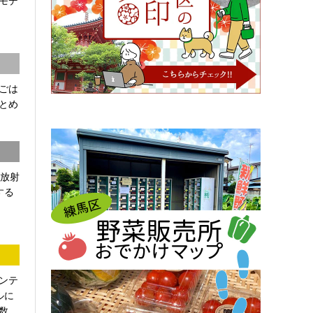
モデ
ごは
とめ
「放射
する
ンテ
ルに
...