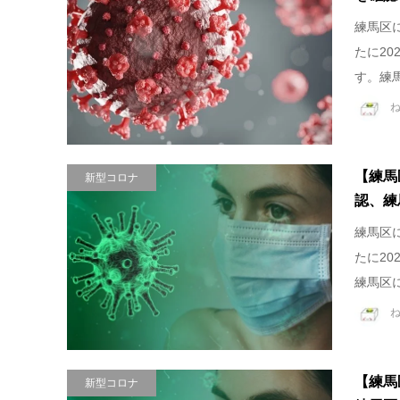
練馬区
たに20
す。練馬
【練馬
新型コロナ
認、練
練馬区
たに20
練馬区に
【練馬
新型コロナ