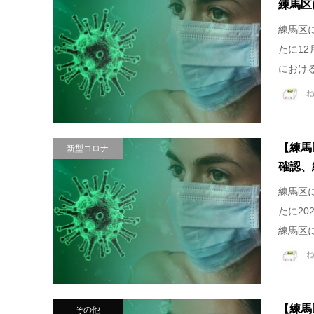
練馬区
練馬区
たに12
における
【練馬
新型コロナ
確認、
練馬区
たに20
練馬区に
【練馬
その他