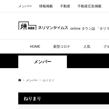
メンバー
情報掲載
不動産
不動産広告掲載
online タウン誌 「ネ
HOME
新型コロナ
人気
グ
メンバー
メンバー
ねりまり
ねりまり