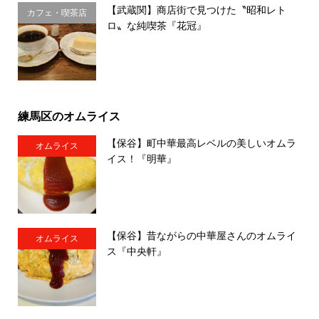
【武蔵関】商店街で見つけた〝昭和レト
カフェ・喫茶店
ロ〟な純喫茶『花冠』
練馬区のオムライス
【保谷】町中華最高レベルの美しいオムラ
オムライス
イス！『明華』
【保谷】昔ながらの中華屋さんのオムライ
オムライス
ス『中央軒』