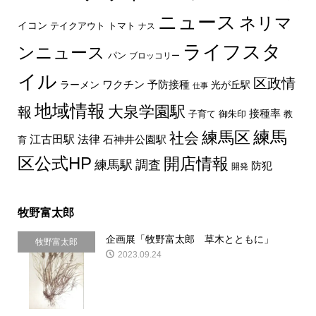
ニュース
ネリマ
イコン
トマト
テイクアウト
ナス
ライフスタ
ンニュース
パン
ブロッコリー
イル
区政情
ラーメン
ワクチン
予防接種
光が丘駅
仕事
地域情報
大泉学園駅
報
接種率
教
子育て
御朱印
練馬区
練馬
社会
法律
江古田駅
石神井公園駅
育
区公式HP
開店情報
練馬駅
調査
防犯
開発
牧野富太郎
企画展「牧野富太郎 草木とともに」
牧野富太郎
2023.09.24