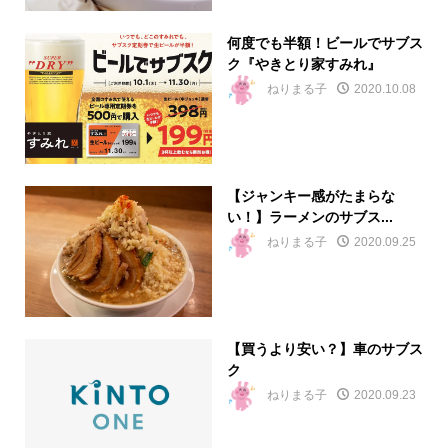
何度でも半額！ビールでサブス
ク『やきとり家すみれ』
ねりまる子
2020.10.08
【ジャンキー感がたまらな
い！】ラーメンのサブス...
ねりまる子
2020.09.25
【買うより安い？】車のサブス
ク
ねりまる子
2020.09.23