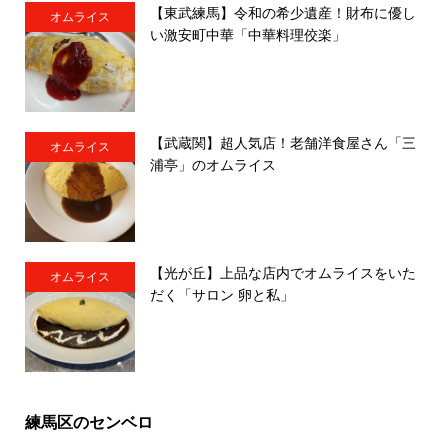
【東武練馬】令和の希少遺産！財布に優し
オムライス
い激安町中華「中華料理佼楽」
【武蔵関】超人気店！老舗洋食屋さん「三
オムライス
浦亭」のオムライス
【光が丘】上品な店内でオムライスをいた
オムライス
だく「サロン 卵と私」
練馬区のセンベロ