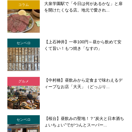
大泉学園駅で「今日は何があるかな」と扉
コラム
を開けたくなる店。地元で愛され...
【上石神井】一串100円～昼から飲めて安
センベロ
くて旨い！もつ焼き「なすの」
【中村橋】昼飲みから定食まで味わえるデ
グルメ
ィープなお店「大天」（どっぷり...
【桜台】昼飲みの聖地！？“炭火と日本酒ち
センベロ
ょいちょい”でがつんとスーパー...