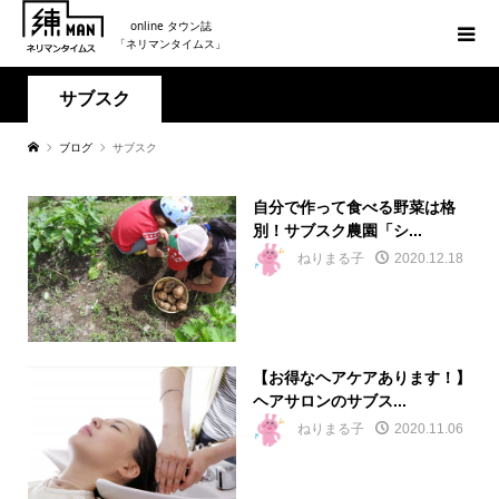
online タウン誌
「ネリマンタイムス」
サブスク
ブログ
サブスク
自分で作って食べる野菜は格
別！サブスク農園「シ...
ねりまる子
2020.12.18
【お得なヘアケアあります！】
ヘアサロンのサブス...
ねりまる子
2020.11.06