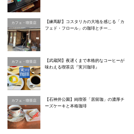
【練馬駅】コスタリカの大地を感じる「カ
カフェ・喫茶店
フェド・フロール」の珈琲とチー...
【武蔵関】夜遅くまで本格的なコーヒーが
カフェ・喫茶店
味わえる喫茶店『実川珈琲』
【石神井公園】純喫茶「居留珈」の濃厚チ
カフェ・喫茶店
ーズケーキと本格珈琲