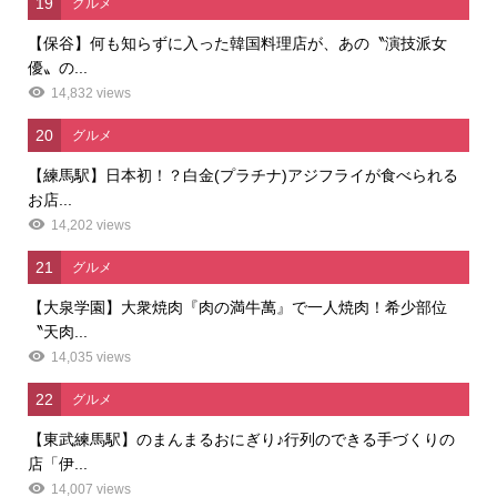
19
グルメ
【保谷】何も知らずに入った韓国料理店が、あの〝演技派女
優〟の...
14,832 views
20
グルメ
【練馬駅】日本初！？白金(プラチナ)アジフライが食べられる
お店...
14,202 views
21
グルメ
【大泉学園】大衆焼肉『肉の満牛萬』で一人焼肉！希少部位
〝天肉...
14,035 views
22
グルメ
【東武練馬駅】のまんまるおにぎり♪行列のできる手づくりの
店「伊...
14,007 views