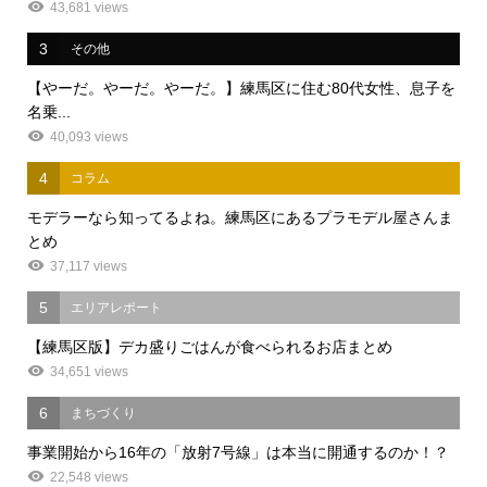
43,681 views
3
その他
【やーだ。やーだ。やーだ。】練馬区に住む80代女性、息子を
名乗...
40,093 views
4
コラム
モデラーなら知ってるよね。練馬区にあるプラモデル屋さんま
とめ
37,117 views
5
エリアレポート
【練馬区版】デカ盛りごはんが食べられるお店まとめ
34,651 views
6
まちづくり
事業開始から16年の「放射7号線」は本当に開通するのか！？
22,548 views