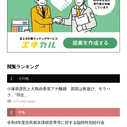
閲覧ランキング
1
その他
小塚崇彦氏と大島由香里アナ離婚 原因は夜遊び、モラハ
ラ、“羽生...
123,449 views
2
特集
令和4年度住民税非課税世帯等に対する臨時特別給付金