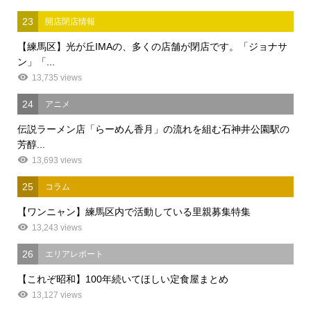
23
開店閉店情報
【練馬区】光が丘IMAの、多くの店舗が閉店です。「ジョナサ
ン」「...
13,735 views
24
アニメ
伝説ラーメン店「らーめん香月」の流れを組む石神井公園駅の
芳醇...
13,693 views
25
コラム
【ワンニャン】練馬区内で活動している里親募集特集
13,243 views
26
エリアレポート
【これぞ昭和】100年続いてほしい定食屋まとめ
13,127 views