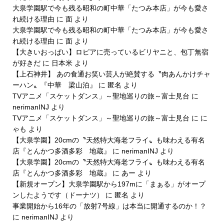
大泉学園駅で今も残る昭和の町中華「たつみ本店」が今も愛さ
れ続ける理由
に
面
より
大泉学園駅で今も残る昭和の町中華「たつみ本店」が今も愛さ
れ続ける理由
に
面
より
【大きいおっぱい】ロピアに売っているビリヤニと、包丁無宿
が好きだ
に
日本米
より
【上石神井】 あの食通お笑い芸人が絶賛する〝肉あんかけチャ
ーハン〟『中華 梁山泊』
に
匿名
より
TVアニメ「スケットダンス」～聖地巡りの旅～富士見台
に
nerimanINJ
より
TVアニメ「スケットダンス」～聖地巡りの旅～富士見台
に
に
ゃも
より
【大泉学園】20cmの〝天然特大海老フライ〟も味わえる有名
店『とんかつ多酒多彩 地蔵』
に
nerimanINJ
より
【大泉学園】20cmの〝天然特大海老フライ〟も味わえる有名
店『とんかつ多酒多彩 地蔵』
に
あー
より
【新規オープン】大泉学園駅から197mに「まぁる」がオープ
ンしたようです（ドーナツ）
に
匿名
より
事業開始から16年の「放射7号線」は本当に開通するのか！？
に
nerimanINJ
より