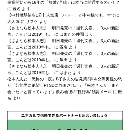
事業開始から16年の「放射7号線」は本当に開通するのか！？
に
匿名
より
【中村橋駅徒歩1分】人気店「バトー」が中村橋でも、すでに
大人気
に
サスケ
より
【さよなら松本人志】 明日発売の「週刊文春」。3人の新証
言。こんどは2019年も。
に
はまたの仲間
より
【さよなら松本人志】 明日発売の「週刊文春」。3人の新証
言。こんどは2019年も。
に
匿名
より
【さよなら松本人志】 明日発売の「週刊文春」。3人の新証
言。こんどは2019年も。
に
岸田
より
【さよなら松本人志】 明日発売の「週刊文春」。3人の新証
言。こんどは2019年も。
に
はまた
より
松本人志と「恐怖の一夜」B子さんの告発第2弾＆交際男性の怒
り「芸能界に絶望しPTSDに悩まされ…」「松本さんが、また
会いたいと言っています」飲み会後の“性行為”勧誘メール
に
匿
名
より