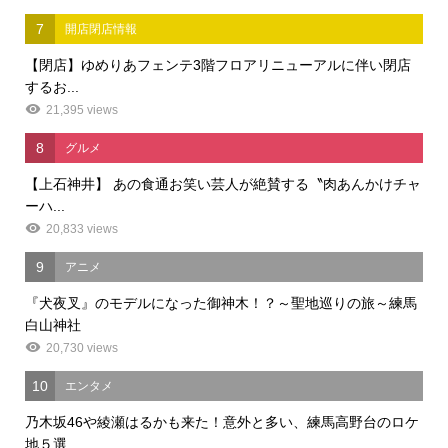
7
開店閉店情報
【閉店】ゆめりあフェンテ3階フロアリニューアルに伴い閉店
するお...
21,395 views
8
グルメ
【上石神井】 あの食通お笑い芸人が絶賛する〝肉あんかけチャ
ーハ...
20,833 views
9
アニメ
『犬夜叉』のモデルになった御神木！？～聖地巡りの旅～練馬
白山神社
20,730 views
10
エンタメ
乃木坂46や綾瀬はるかも来た！意外と多い、練馬高野台のロケ
地５選