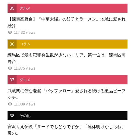
35
グルメ
【練馬高野台】『中華太陽』の餃子とラーメン。地域に愛され
続け...
11,432 views
36
コラム
練馬区で最も犯罪発生数が少ないエリア、第一位は「練馬区高
野台...
11,375 views
37
グルメ
武蔵関に佇む老舗『バッファロー』愛される続ける絶品ビーフ
シチ...
11,309 views
38
その他
宮沢りえ伝説「ヌードでもどうですか」「連休明けかしらね」
母の...