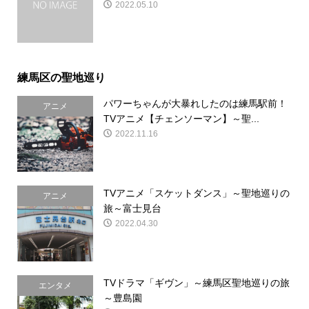
2022.05.10
練馬区の聖地巡り
パワーちゃんが大暴れしたのは練馬駅前！
アニメ
TVアニメ【チェンソーマン】～聖...
2022.11.16
TVアニメ「スケットダンス」～聖地巡りの
アニメ
旅～富士見台
2022.04.30
TVドラマ「ギヴン」～練馬区聖地巡りの旅
エンタメ
～豊島園