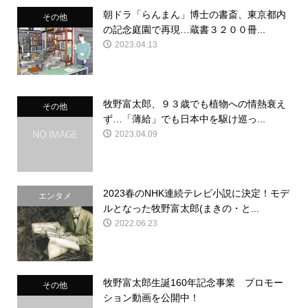
朝ドラ「らんまん」博士の書斎、東京都内
その他
の記念庭園で再現…蔵書３２００冊...
2023.04.13
牧野富太郎、９３歳でも植物への情熱衰え
その他
ず…「薄給」でも日本中を駆け巡っ...
2023.04.09
2023春のNHK連続テレビ小説に決定！モデ
エンタメ
ルとなった牧野富太郎(まきの・と...
2022.06.23
牧野富太郎生誕160年記念事業 プロモー
その他
ション動画を公開中！