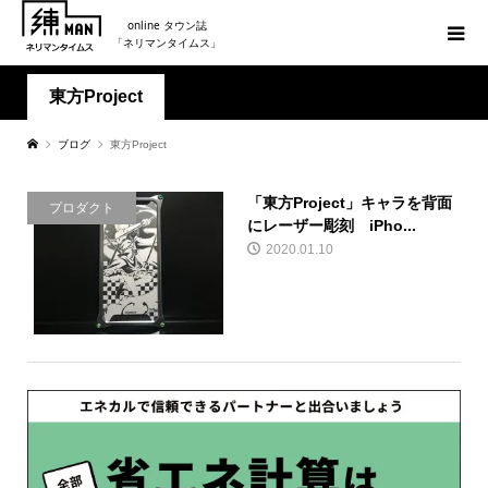
online タウン誌
「ネリマンタイムス」
東方Project
ブログ
東方Project
「東方Project」キャラを背面
プロダクト
にレーザー彫刻 iPho...
2020.01.10