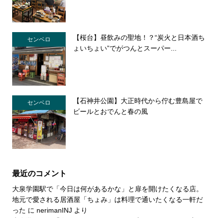
【桜台】昼飲みの聖地！？“炭火と日本酒ち
センベロ
ょいちょい”でがつんとスーパー...
【石神井公園】大正時代から佇む豊島屋で
センベロ
ビールとおでんと春の風
最近のコメント
大泉学園駅で「今日は何があるかな」と扉を開けたくなる店。
地元で愛される居酒屋「ちょみ」は料理で通いたくなる一軒だ
った
に
nerimanINJ
より