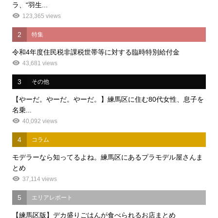
ラ、“羽生...
123,365 views
2
特集
令和4年度住民税非課税世帯等に対する臨時特別給付金
43,681 views
3
その他
【やーだ。やーだ。やーだ。】練馬区に住む80代女性、息子を
名乗...
40,092 views
4
コラム
モデラーなら知ってるよね。練馬区にあるプラモデル屋さんま
とめ
37,114 views
5
エリアレポート
【練馬区版】デカ盛りごはんが食べられるお店まとめ