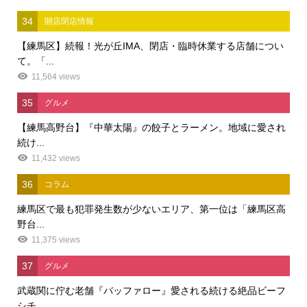
34
開店閉店情報
【練馬区】続報！光が丘IMA、閉店・臨時休業する店舗につい
て。「...
11,564 views
35
グルメ
【練馬高野台】『中華太陽』の餃子とラーメン。地域に愛され
続け...
11,432 views
36
コラム
練馬区で最も犯罪発生数が少ないエリア、第一位は「練馬区高
野台...
11,375 views
37
グルメ
武蔵関に佇む老舗『バッファロー』愛される続ける絶品ビーフ
シチ...