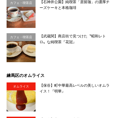
【石神井公園】純喫茶「居留珈」の濃厚チ
カフェ・喫茶店
ーズケーキと本格珈琲
【武蔵関】商店街で見つけた〝昭和レト
カフェ・喫茶店
ロ〟な純喫茶『花冠』
練馬区のオムライス
【保谷】町中華最高レベルの美しいオムラ
オムライス
イス！『明華』