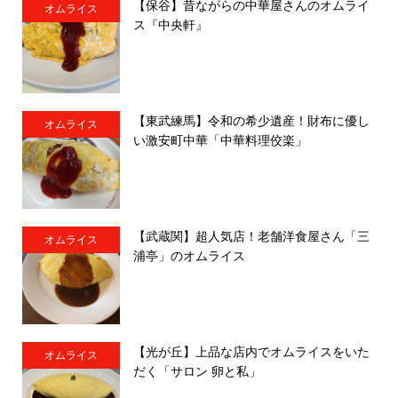
【保谷】昔ながらの中華屋さんのオムライ
オムライス
ス『中央軒』
【東武練馬】令和の希少遺産！財布に優し
オムライス
い激安町中華「中華料理佼楽」
【武蔵関】超人気店！老舗洋食屋さん「三
オムライス
浦亭」のオムライス
【光が丘】上品な店内でオムライスをいた
オムライス
だく「サロン 卵と私」