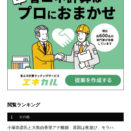
閲覧ランキング
1
その他
小塚崇彦氏と大島由香里アナ離婚 原因は夜遊び、モラハ