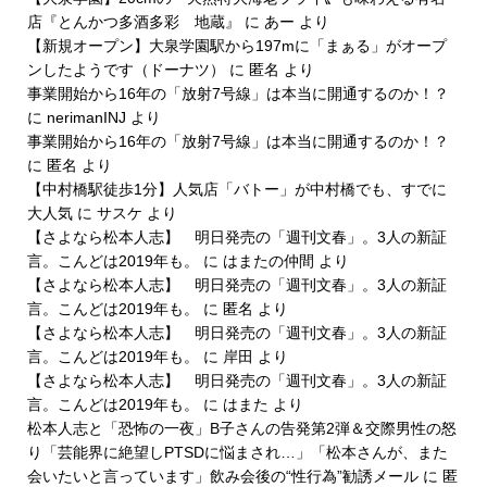
店『とんかつ多酒多彩 地蔵』
に
あー
より
【新規オープン】大泉学園駅から197mに「まぁる」がオープ
ンしたようです（ドーナツ）
に
匿名
より
事業開始から16年の「放射7号線」は本当に開通するのか！？
に
nerimanINJ
より
事業開始から16年の「放射7号線」は本当に開通するのか！？
に
匿名
より
【中村橋駅徒歩1分】人気店「バトー」が中村橋でも、すでに
大人気
に
サスケ
より
【さよなら松本人志】 明日発売の「週刊文春」。3人の新証
言。こんどは2019年も。
に
はまたの仲間
より
【さよなら松本人志】 明日発売の「週刊文春」。3人の新証
言。こんどは2019年も。
に
匿名
より
【さよなら松本人志】 明日発売の「週刊文春」。3人の新証
言。こんどは2019年も。
に
岸田
より
【さよなら松本人志】 明日発売の「週刊文春」。3人の新証
言。こんどは2019年も。
に
はまた
より
松本人志と「恐怖の一夜」B子さんの告発第2弾＆交際男性の怒
り「芸能界に絶望しPTSDに悩まされ…」「松本さんが、また
会いたいと言っています」飲み会後の“性行為”勧誘メール
に
匿