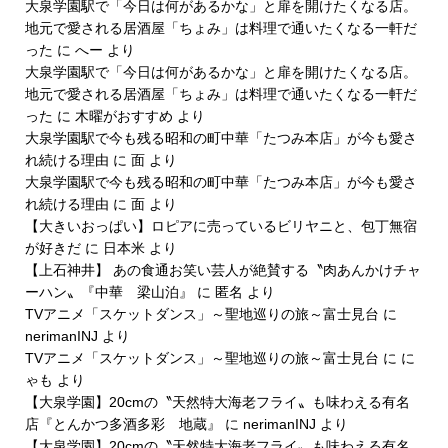
大泉学園駅で「今日は何があるかな」と扉を開けたくなる店。
地元で愛される居酒屋「ちょみ」は料理で通いたくなる一軒だ
った
に
へー
より
大泉学園駅で「今日は何があるかな」と扉を開けたくなる店。
地元で愛される居酒屋「ちょみ」は料理で通いたくなる一軒だ
った
に
木曜がおすすめ
より
大泉学園駅で今も残る昭和の町中華「たつみ本店」が今も愛さ
れ続ける理由
に
面
より
大泉学園駅で今も残る昭和の町中華「たつみ本店」が今も愛さ
れ続ける理由
に
面
より
【大きいおっぱい】ロピアに売っているビリヤニと、包丁無宿
が好きだ
に
日本米
より
【上石神井】 あの食通お笑い芸人が絶賛する〝肉あんかけチャ
ーハン〟『中華 梁山泊』
に
匿名
より
TVアニメ「スケットダンス」～聖地巡りの旅～富士見台
に
nerimanINJ
より
TVアニメ「スケットダンス」～聖地巡りの旅～富士見台
に
に
ゃも
より
【大泉学園】20cmの〝天然特大海老フライ〟も味わえる有名
店『とんかつ多酒多彩 地蔵』
に
nerimanINJ
より
【大泉学園】20cmの〝天然特大海老フライ〟も味わえる有名