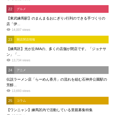
22
グルメ
【東武練馬駅】のまんまるおにぎり♪行列のできる手づくりの
店「伊...
14,007 views
23
開店閉店情報
【練馬区】光が丘IMAの、多くの店舗が閉店です。「ジョナサ
ン」「...
13,734 views
24
アニメ
伝説ラーメン店「らーめん香月」の流れを組む石神井公園駅の
芳醇...
13,693 views
25
コラム
【ワンニャン】練馬区内で活動している里親募集特集