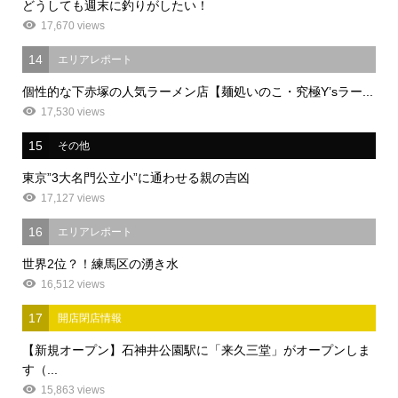
どうしても週末に釣りがしたい！
17,670 views
14
エリアレポート
個性的な下赤塚の人気ラーメン店【麺処いのこ・究極Y’sラー...
17,530 views
15
その他
東京”3大名門公立小”に通わせる親の吉凶
17,127 views
16
エリアレポート
世界2位？！練馬区の湧き水
16,512 views
17
開店閉店情報
【新規オープン】石神井公園駅に「来久三堂」がオープンしま
す（...
15,863 views