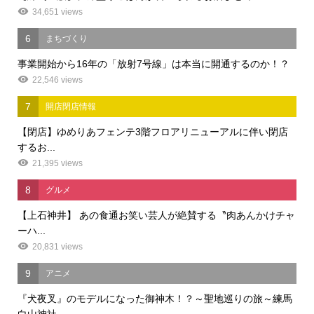
34,651 views
6
まちづくり
事業開始から16年の「放射7号線」は本当に開通するのか！？
22,546 views
7
開店閉店情報
【閉店】ゆめりあフェンテ3階フロアリニューアルに伴い閉店
するお...
21,395 views
8
グルメ
【上石神井】 あの食通お笑い芸人が絶賛する〝肉あんかけチャ
ーハ...
20,831 views
9
アニメ
『犬夜叉』のモデルになった御神木！？～聖地巡りの旅～練馬
白山神社