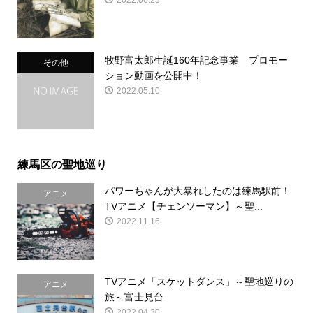
牧野富太郎生誕160年記念事業 プロモー
その他
ション動画を公開中！
2022.05.10
練馬区の聖地巡り
パワーちゃんが大暴れしたのは練馬駅前！
アニメ
TVアニメ【チェンソーマン】～聖...
2022.11.16
TVアニメ「スケットダンス」～聖地巡りの
アニメ
旅～富士見台
2022.04.30