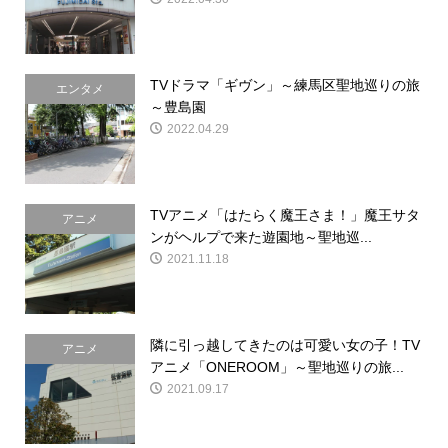
TVドラマ「ギヴン」～練馬区聖地巡りの旅
エンタメ
～豊島園
2022.04.29
TVアニメ「はたらく魔王さま！」魔王サタ
アニメ
ンがヘルプで来た遊園地～聖地巡...
2021.11.18
隣に引っ越してきたのは可愛い女の子！TV
アニメ
アニメ「ONEROOM」～聖地巡りの旅...
2021.09.17