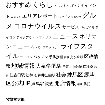
くらし
おすすめ
イベン
びっくり
としまえん
グル
エリアレポート
ト
キャベツ
エダマメ
キュウリ
メ
コロナウイルス
サービス
ダ
ジャガイモ
ニュース
ネリマ
イコン
トマト
テイクアウト
ナス
ライフスタ
ンニュース
パン
ブロッコリー
イル
区政情
ラーメン
ワクチン
予防接種
光が丘駅
仕事
地域情報
大泉学園駅
報
接種率
教
子育て
御朱印
練馬区
練馬
社会
法律
江古田駅
石神井公園駅
育
区公式HP
開店情報
練馬駅
調査
防犯
開発
牧野富太郎