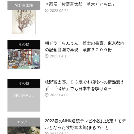
企画展「牧野富太郎 草木とともに」
牧野富太郎
2023.09.24
朝ドラ「らんまん」博士の書斎、東京都内
その他
の記念庭園で再現…蔵書３２００冊...
2023.04.13
牧野富太郎、９３歳でも植物への情熱衰え
その他
ず…「薄給」でも日本中を駆け巡っ...
2023.04.09
2023春のNHK連続テレビ小説に決定！モデ
エンタメ
ルとなった牧野富太郎(まきの・と...
2022.06.23