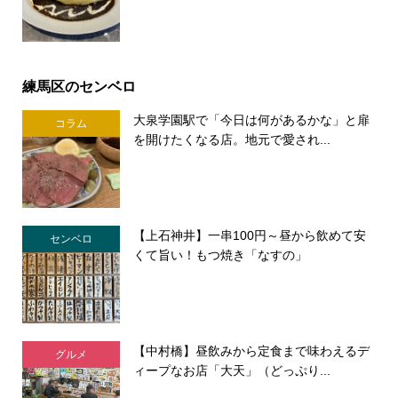
練馬区のセンベロ
大泉学園駅で「今日は何があるかな」と扉
コラム
を開けたくなる店。地元で愛され...
【上石神井】一串100円～昼から飲めて安
センベロ
くて旨い！もつ焼き「なすの」
【中村橋】昼飲みから定食まで味わえるデ
グルメ
ィープなお店「大天」（どっぷり...