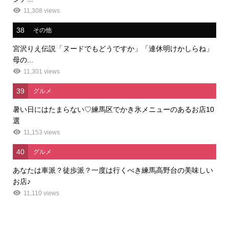
11,308 views
38
その他
宮沢りえ伝説「ヌードでもどうですか」「連休明けかしらね」
母の...
11,301 views
39
グルメ
暑い日にはたまらない♡練馬区でかき氷メニューのあるお店10
選
11,153 views
40
グルメ
あなたは車派？徒歩派？一度は行くべき練馬高野台の美味しい
お店♪
11,110 views