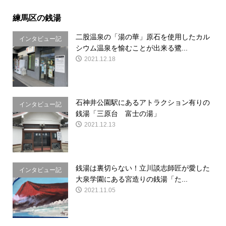
練馬区の銭湯
二股温泉の「湯の華」原石を使用したカル
インタビュー記
シウム温泉を愉むことが出来る鷺...
事
2021.12.18
石神井公園駅にあるアトラクション有りの
インタビュー記
銭湯「三原台 富士の湯」
事
2021.12.13
銭湯は裏切らない！立川談志師匠が愛した
インタビュー記
大泉学園にある宮造りの銭湯「た...
事
2021.11.05