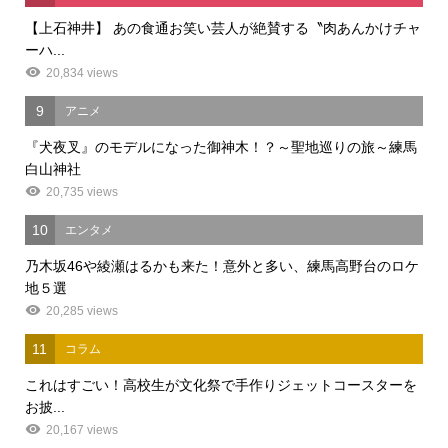
【上石神井】 あの食通お笑い芸人が絶賛する〝肉あんかけチャ
ーハ...
20,834 views
9
アニメ
『犬夜叉』のモデルになった御神木！？～聖地巡りの旅～練馬
白山神社
20,735 views
10
エンタメ
乃木坂46や綾瀬はるかも来た！意外と多い、練馬高野台のロケ
地５選
20,285 views
11
コラム
これはすごい！高校生が文化祭で手作りジェットコースターを
お披...
20,167 views