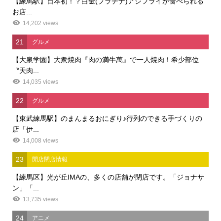
【練馬駅】日本初！？白金(プラチナ)アジフライが食べられる
お店...
14,202 views
21
グルメ
【大泉学園】大衆焼肉『肉の満牛萬』で一人焼肉！希少部位
〝天肉...
14,035 views
22
グルメ
【東武練馬駅】のまんまるおにぎり♪行列のできる手づくりの
店「伊...
14,008 views
23
開店閉店情報
【練馬区】光が丘IMAの、多くの店舗が閉店です。「ジョナサ
ン」「...
13,735 views
24
アニメ