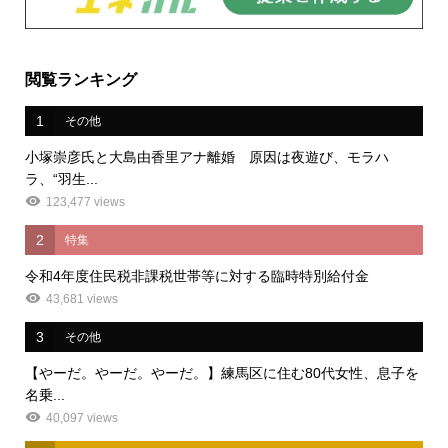
閲覧ランキング
1
その他
小塚崇彦氏と大島由香里アナ離婚 原因は夜遊び、モラハ
ラ、“羽生...
123,477 views
2
特集
令和4年度住民税非課税世帯等に対する臨時特別給付金
43,681 views
3
その他
【やーだ。やーだ。やーだ。】練馬区に住む80代女性、息子を
名乗...
40,097 views