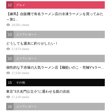
12
グルメ
【練馬】自販機で有名ラーメン店の冷凍ラーメンを買ってみた
～第1...
18,091 views
13
エリアレポート
どうしても週末に釣りがしたい！
17,673 views
14
エリアレポート
個性的な下赤塚の人気ラーメン店【麺処いのこ・究極Y’sラー...
17,530 views
15
その他
東京”3大名門公立小”に通わせる親の吉凶
17,129 views
16
エリアレポート