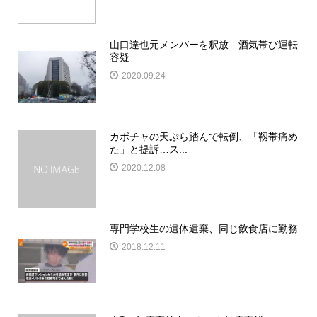
山口達也元メンバーを釈放 酒気帯び運転
容疑
2020.09.24
カボチャの天ぷら踏んで転倒、「靱帯痛め
た」と提訴…ス...
2020.12.08
専門学校生の遺体遺棄、同じ飲食店に勤務
2018.12.11