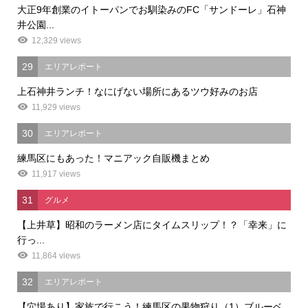
大正9年創業のイトーパンでお馴染みのFC「サンドーレ」石神
井公園...
12,329 views
29
エリアレポート
上石神井ランチ！なにげない場所にあるツウ好みのお店
11,929 views
30
エリアレポート
練馬区にもあった！マニアック自販機まとめ
11,917 views
31
グルメ
【上井草】昭和のラーメン店にタイムスリップ！？「幸来」に
行っ...
11,864 views
32
エリアレポート
【穴場あり】家族で行こう！練馬区の果物狩り（1）ブルーベ