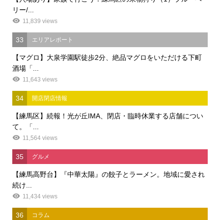
リー/...
11,839 views
33
エリアレポート
【マグロ】大泉学園駅徒歩2分、絶品マグロをいただける下町
酒場「...
11,643 views
34
開店閉店情報
【練馬区】続報！光が丘IMA、閉店・臨時休業する店舗につい
て。「...
11,564 views
35
グルメ
【練馬高野台】『中華太陽』の餃子とラーメン。地域に愛され
続け...
11,434 views
36
コラム