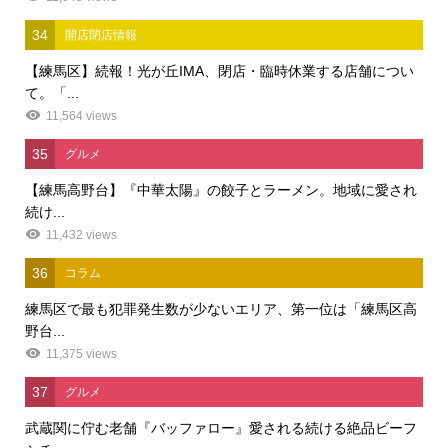
34
開店閉店情報
【練馬区】続報！光が丘IMA、閉店・臨時休業する店舗につい
て。「...
11,564 views
35
グルメ
【練馬高野台】『中華太陽』の餃子とラーメン。地域に愛され
続け...
11,432 views
36
コラム
練馬区で最も犯罪発生数が少ないエリア、第一位は「練馬区高
野台...
11,375 views
37
グルメ
武蔵関に佇む老舗『バッファロー』愛される続ける絶品ビーフ