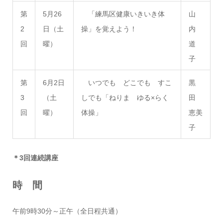
第
5月26
「練馬区健康いきいき体
山
2
日（土
操」を覚えよう！
内
回
曜）
道
子
第
6月2日
いつでも どこでも すこ
黒
3
（土
しでも「ねりま ゆる×らく
田
回
曜）
体操」
恵美
子
＊3回連続講座
時 間
午前9時30分～正午（全日程共通）