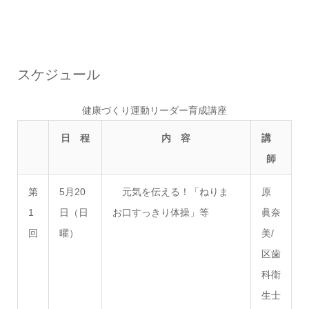
スケジュール
健康づくり運動リーダー育成講座
日 程
内 容
講
師
第
5月20
元気を伝える！「ねりま
原
1
日（日
お口すっきり体操」等
眞奈
回
曜）
美/
区歯
科衛
生士