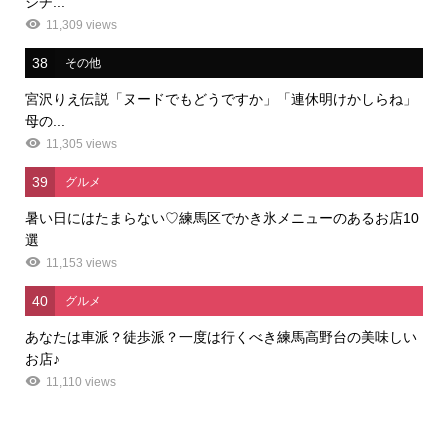
シチ...
11,309 views
38
その他
宮沢りえ伝説「ヌードでもどうですか」「連休明けかしらね」
母の...
11,305 views
39
グルメ
暑い日にはたまらない♡練馬区でかき氷メニューのあるお店10
選
11,153 views
40
グルメ
あなたは車派？徒歩派？一度は行くべき練馬高野台の美味しい
お店♪
11,110 views