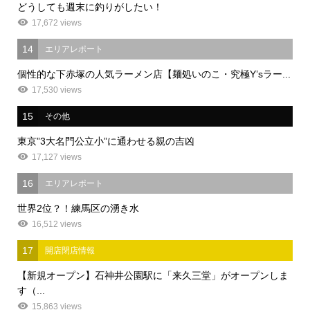
どうしても週末に釣りがしたい！
17,672 views
14
エリアレポート
個性的な下赤塚の人気ラーメン店【麺処いのこ・究極Y’sラー...
17,530 views
15
その他
東京”3大名門公立小”に通わせる親の吉凶
17,127 views
16
エリアレポート
世界2位？！練馬区の湧き水
16,512 views
17
開店閉店情報
【新規オープン】石神井公園駅に「来久三堂」がオープンしま
す（...
15,863 views