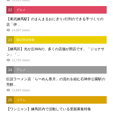
14,035 views
22
グルメ
【東武練馬駅】のまんまるおにぎり♪行列のできる手づくりの
店「伊...
14,007 views
23
開店閉店情報
【練馬区】光が丘IMAの、多くの店舗が閉店です。「ジョナサ
ン」「...
13,735 views
24
アニメ
伝説ラーメン店「らーめん香月」の流れを組む石神井公園駅の
芳醇...
13,693 views
25
コラム
【ワンニャン】練馬区内で活動している里親募集特集