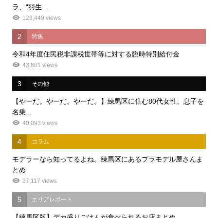
ラ、“羽生...
123,449 views
2
特集
令和4年度住民税非課税世帯等に対する臨時特別給付金
43,681 views
3
その他
【やーだ。やーだ。やーだ。】練馬区に住む80代女性、息子を
名乗...
40,093 views
4
コラム
モデラーなら知ってるよね。練馬区にあるプラモデル屋さんま
とめ
37,117 views
5
エリアレポート
【練馬区版】デカ盛りごはんが食べられるお店まとめ