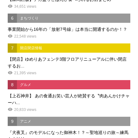
34,651 views
6
まちづくり
事業開始から16年の「放射7号線」は本当に開通するのか！？
22,548 views
7
開店閉店情報
【閉店】ゆめりあフェンテ3階フロアリニューアルに伴い閉店
するお...
21,395 views
8
グルメ
【上石神井】 あの食通お笑い芸人が絶賛する〝肉あんかけチャ
ーハ...
20,833 views
9
アニメ
『犬夜叉』のモデルになった御神木！？～聖地巡りの旅～練馬