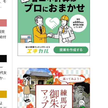
、モ
.
税世
給付
ー
0代女
...
よ