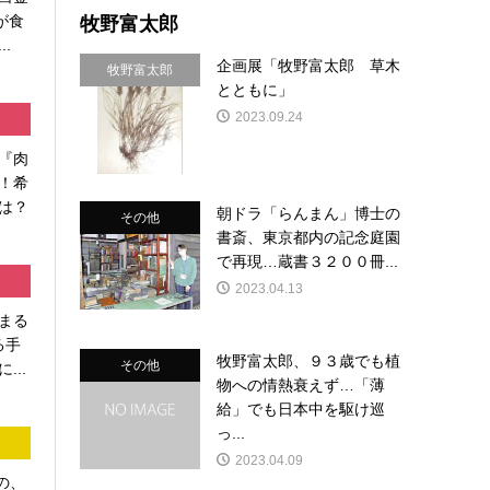
牧野富太郎
が食
.
企画展「牧野富太郎 草木
牧野富太郎
とともに」
2023.09.24
『肉
！希
は？
朝ドラ「らんまん」博士の
その他
書斎、東京都内の記念庭園
で再現…蔵書３２００冊...
2023.04.13
まる
る手
牧野富太郎、９３歳でも植
その他
...
物への情熱衰えず…「薄
給」でも日本中を駆け巡
っ...
2023.04.09
の、