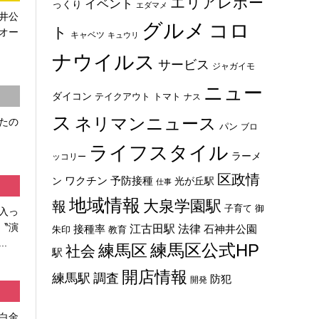
エリアレポー
イベント
っくり
エダマメ
井公
グルメ
コロ
ト
オー
キャベツ
キュウリ
ナウイルス
サービス
ジャガイモ
ニュー
ダイコン
トマト
テイクアウト
ナス
ス
ネリマンニュース
たの
パン
ブロ
ライフスタイル
ラーメ
ッコリー
区政情
ン
ワクチン
予防接種
光が丘駅
仕事
地域情報
大泉学園駅
報
子育て
御
入っ
〝演
法律
江古田駅
石神井公園
接種率
教育
朱印
.
練馬区
練馬区公式HP
社会
駅
開店情報
練馬駅
調査
防犯
開発
白金