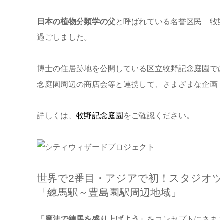
日本の植物分類学の父
と呼ばれている名誉区民 牧
過ごしました。
博士の住居跡地を公開している区立牧野記念庭園で
念庭園周辺の商店会等と連携して、さまざまな企画
詳しくは、
牧野記念庭園
をご確認ください。
世界で2番目・アジアで初！スタジオ
「練馬駅～豊島園駅周辺地域」
「魔法で練馬を盛り上げよう」
をコンセプトにさま