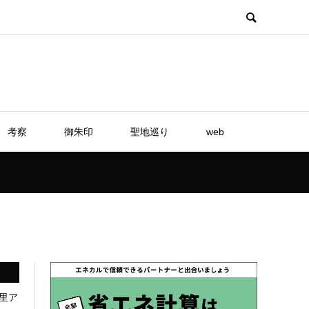
考察
御朱印
聖地巡り
web
里ア