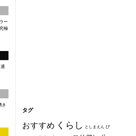
ラー
究極
に通
湧き
タグ
くらし
おすすめ
び
としまえん