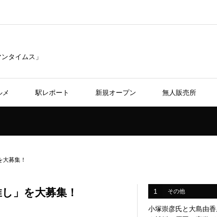
リマンタイムス」
ルメ
駅レポート
新規オープン
無人販売所
を大募集！
推し」を大募集！
1
その他
小塚崇彦氏と大島由香