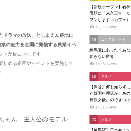
【新規オープン】石神
園駅に「来久三堂」が
プンします（カフェ）
15,863 views
たドラマの放送、としまえん跡地に
18
エリアレポート
農業の魅力を全国に発信する農業イベ
練馬区にあった？あな
クトが目白押しです。
知らない世界
楽しめる企画やイベントを実施して
15,652 views
！
19
グルメ
【保谷】何も知らずに
た韓国料理店が、あの
技派女優〟の行きつけ..
14,816 views
「らんまん」主人公のモデル
20
グルメ
【練馬駅】日本初！？