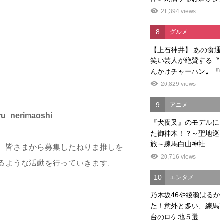
21,394 views
8
グルメ
【上石神井】 あの食
笑い芸人が絶賛する〝
んかけチャーハン〟『中
20,829 views
9
アニメ
erimaoshi
『犬夜叉』のモデルに
た御神木！？～聖地巡
旅～練馬白山神社
、皆さまから募集したねりま推しを
20,716 views
るような活動を行っていきます。
10
エンタメ
乃木坂46や綾瀬はる
た！意外と多い、練馬
台のロケ地５選