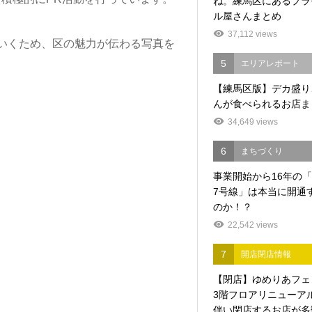
ね。練馬区にあるプラ
ル屋さんまとめ
37,112 views
いくため、区の魅力が伝わる写真を
5
エリアレポート
【練馬区版】デカ盛り
んが食べられるお店ま
34,649 views
6
まちづくり
事業開始から16年の
7号線」は本当に開通
のか！？
22,542 views
7
開店閉店情報
【閉店】ゆめりあフェ
3階フロアリニューア
伴い閉店するお店が多数