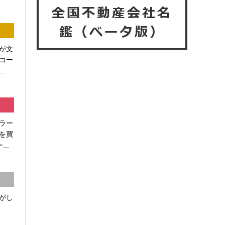
が文
コー
.
ラー
を買
..
がし