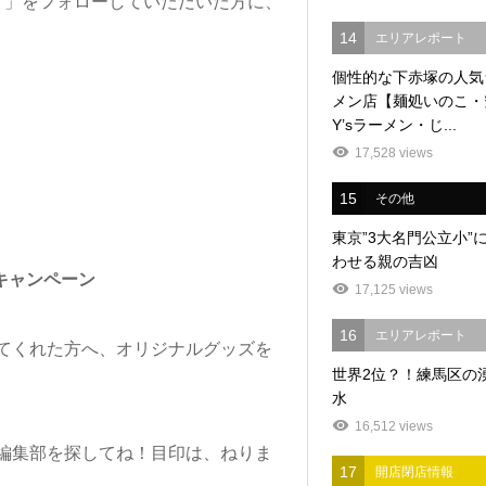
」をフォローしていただいた方に、
14
エリアレポート
個性的な下赤塚の人気
メン店【麺処いのこ・
Y’sラーメン・じ...
17,528 views
15
その他
東京”3大名門公立小”
わせる親の吉凶
キャンペーン
17,125 views
16
エリアレポート
てくれた方へ、オリジナルグッズを
世界2位？！練馬区の
水
16,512 views
編集部を探してね！目印は、ねりま
17
開店閉店情報