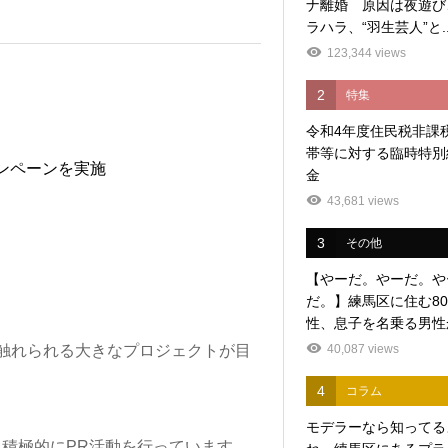
ナ離婚 原因は夜遊び
ラハラ、“羽生芸人”と..
123,344 views
2
特集
令和4年度住民税非課
帯等に対する臨時特別
ンペーンを実施
金
43,681 views
3
その他
【やーだ。やーだ。や
だ。】練馬区に住む8
性、息子を名乗る男性か
40,087 views
触れられる大きなプロジェクトが目
4
コラム
モデラーなら知ってる
積極的にPR活動を行っています。