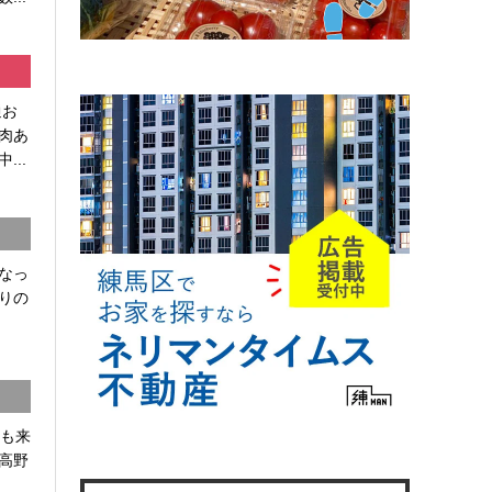
通お
肉あ
...
なっ
りの
かも来
高野