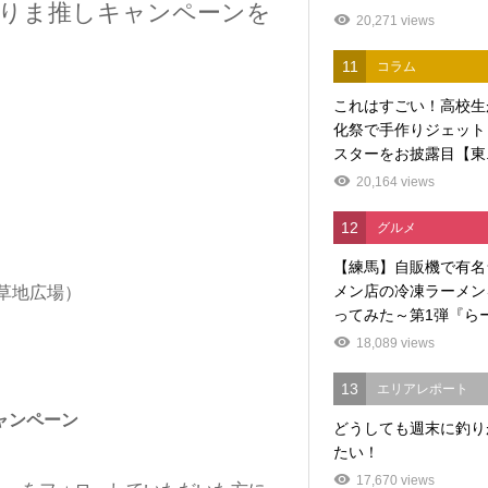
ねりま推しキャンペーンを
20,271 views
11
コラム
これはすごい！高校生
化祭で手作りジェット
スターをお披露目【東..
20,164 views
12
グルメ
【練馬】自販機で有名
メン店の冷凍ラーメン
草地広場）
ってみた～第1弾『らー.
18,089 views
13
エリアレポート
キャンペーン
どうしても週末に釣り
たい！
17,670 views