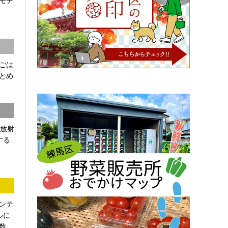
モデ
ごは
とめ
「放射
する
ンテ
ルに
...