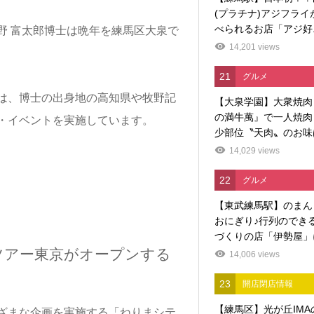
(プラチナ)アジフライ
べられるお店「アジ好..
野 富太郎博士は晩年を練馬区大泉で
14,201 views
21
グルメ
は、博士の出身地の高知県や牧野記
【大泉学園】大衆焼肉
の満牛萬』で一人焼肉
・イベントを実施しています。
少部位〝天肉〟のお味
14,029 views
22
グルメ
【東武練馬駅】のまん
おにぎり♪行列のでき
づくりの店「伊勢屋」に
ツアー東京がオープンする
14,006 views
23
開店閉店情報
【練馬区】光が丘IMA
ざまな企画を実施する「ねりまシテ