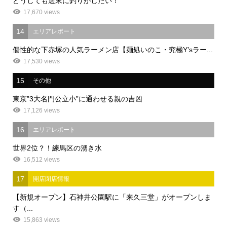
どうしても週末に釣りがしたい！
17,670 views
14
エリアレポート
個性的な下赤塚の人気ラーメン店【麺処いのこ・究極Y’sラー...
17,530 views
15
その他
東京”3大名門公立小”に通わせる親の吉凶
17,126 views
16
エリアレポート
世界2位？！練馬区の湧き水
16,512 views
17
開店閉店情報
【新規オープン】石神井公園駅に「来久三堂」がオープンしま
す（...
15,863 views