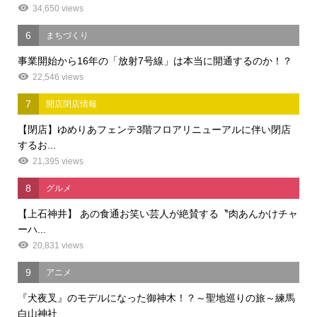
34,650 views
6
まちづくり
事業開始から16年の「放射7号線」は本当に開通するのか！？
22,546 views
7
開店閉店情報
【閉店】ゆめりあフェンテ3階フロアリニューアルに伴い閉店
するお...
21,395 views
8
グルメ
【上石神井】 あの食通お笑い芸人が絶賛する〝肉あんかけチャ
ーハ...
20,831 views
9
アニメ
『犬夜叉』のモデルになった御神木！？～聖地巡りの旅～練馬
白山神社