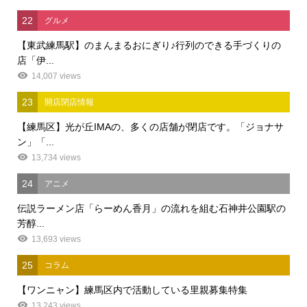
22
グルメ
【東武練馬駅】のまんまるおにぎり♪行列のできる手づくりの
店「伊...
14,007 views
23
開店閉店情報
【練馬区】光が丘IMAの、多くの店舗が閉店です。「ジョナサ
ン」「...
13,734 views
24
アニメ
伝説ラーメン店「らーめん香月」の流れを組む石神井公園駅の
芳醇...
13,693 views
25
コラム
【ワンニャン】練馬区内で活動している里親募集特集
13,243 views