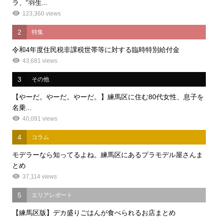
ラ、“羽生...
123,360 views
2
特集
令和4年度住民税非課税世帯等に対する臨時特別給付金
43,681 views
3
その他
【やーだ。やーだ。やーだ。】練馬区に住む80代女性、息子を
名乗...
40,091 views
4
コラム
モデラーなら知ってるよね。練馬区にあるプラモデル屋さんま
とめ
37,114 views
5
エリアレポート
【練馬区版】デカ盛りごはんが食べられるお店まとめ