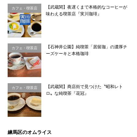
【武蔵関】夜遅くまで本格的なコーヒーが
カフェ・喫茶店
味わえる喫茶店『実川珈琲』
【石神井公園】純喫茶「居留珈」の濃厚チ
カフェ・喫茶店
ーズケーキと本格珈琲
【武蔵関】商店街で見つけた〝昭和レト
カフェ・喫茶店
ロ〟な純喫茶『花冠』
練馬区のオムライス