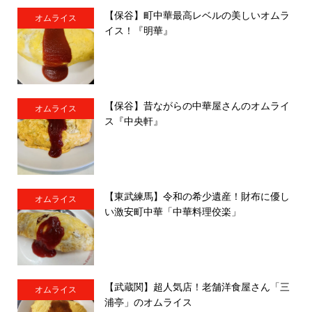
【保谷】町中華最高レベルの美しいオムラ
オムライス
イス！『明華』
【保谷】昔ながらの中華屋さんのオムライ
オムライス
ス『中央軒』
【東武練馬】令和の希少遺産！財布に優し
オムライス
い激安町中華「中華料理佼楽」
【武蔵関】超人気店！老舗洋食屋さん「三
オムライス
浦亭」のオムライス