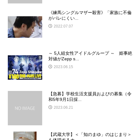
《練馬シングルマザー殺害》「家族に不倫
がバレにくい...
2022.07.07
～ 5人組女性アイドルグループ ～ 姫事絶
対値がZepp s...
2023.06.15
【急募】学校生活支援員およびの募集（令
和5年9月1日採...
2023.06.21
【武蔵大学】＜「知のまゆ」のはじまり＞