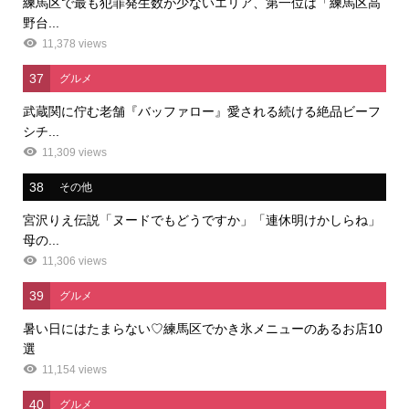
練馬区で最も犯罪発生数が少ないエリア、第一位は「練馬区高
野台...
11,378 views
37
グルメ
武蔵関に佇む老舗『バッファロー』愛される続ける絶品ビーフ
シチ...
11,309 views
38
その他
宮沢りえ伝説「ヌードでもどうですか」「連休明けかしらね」
母の...
11,306 views
39
グルメ
暑い日にはたまらない♡練馬区でかき氷メニューのあるお店10
選
11,154 views
40
グルメ