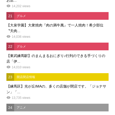
お店...
14,202 views
21
グルメ
【大泉学園】大衆焼肉『肉の満牛萬』で一人焼肉！希少部位
〝天肉...
14,036 views
22
グルメ
【東武練馬駅】のまんまるおにぎり♪行列のできる手づくりの
店「伊...
14,010 views
23
開店閉店情報
【練馬区】光が丘IMAの、多くの店舗が閉店です。「ジョナサ
ン」「...
13,735 views
24
アニメ