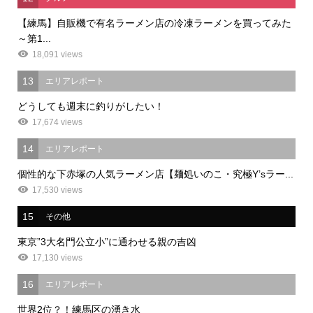
【練馬】自販機で有名ラーメン店の冷凍ラーメンを買ってみた
～第1...
18,091 views
13
エリアレポート
どうしても週末に釣りがしたい！
17,674 views
14
エリアレポート
個性的な下赤塚の人気ラーメン店【麺処いのこ・究極Y’sラー...
17,530 views
15
その他
東京”3大名門公立小”に通わせる親の吉凶
17,130 views
16
エリアレポート
世界2位？！練馬区の湧き水