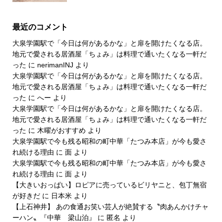
最近のコメント
大泉学園駅で「今日は何があるかな」と扉を開けたくなる店。
地元で愛される居酒屋「ちょみ」は料理で通いたくなる一軒だ
った
に
nerimanINJ
より
大泉学園駅で「今日は何があるかな」と扉を開けたくなる店。
地元で愛される居酒屋「ちょみ」は料理で通いたくなる一軒だ
った
に
へー
より
大泉学園駅で「今日は何があるかな」と扉を開けたくなる店。
地元で愛される居酒屋「ちょみ」は料理で通いたくなる一軒だ
った
に
木曜がおすすめ
より
大泉学園駅で今も残る昭和の町中華「たつみ本店」が今も愛さ
れ続ける理由
に
面
より
大泉学園駅で今も残る昭和の町中華「たつみ本店」が今も愛さ
れ続ける理由
に
面
より
【大きいおっぱい】ロピアに売っているビリヤニと、包丁無宿
が好きだ
に
日本米
より
【上石神井】 あの食通お笑い芸人が絶賛する〝肉あんかけチャ
ーハン〟『中華 梁山泊』
に
匿名
より