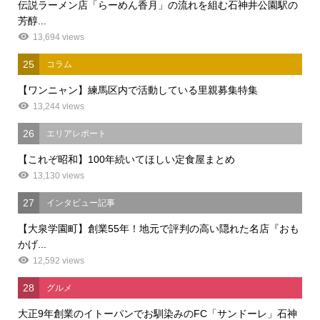
伝説ラーメン店「らーめん香月」の流れを組む石神井公園駅の
芳醇...
13,694 views
25
コラム
【ワンニャン】練馬区内で活動している里親募集特集
13,244 views
26
エリアレポート
【これぞ昭和】100年続いてほしい定食屋まとめ
13,130 views
27
インタビュー記事
【大泉学園町】創業55年！地元で評判の高い隠れた名店『おも
かげ...
12,592 views
28
グルメ
大正9年創業のイトーパンでお馴染みのFC「サンドーレ」石神