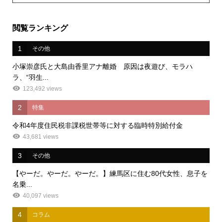
閲覧ランキング
1
その他
小塚崇彦氏と大島由香里アナ離婚 原因は夜遊び、モラハ
ラ、“羽生...
123,492 views
2
特集
令和4年度住民税非課税世帯等に対する臨時特別給付金
43,681 views
3
その他
【やーだ。やーだ。やーだ。】練馬区に住む80代女性、息子を
名乗...
40,097 views
4
コラム