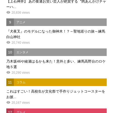
【上石神井】 あの食通お笑い芸人が絶賛する〝肉あんかけチャ
ーハ...
20,836 views
9
アニメ
『犬夜叉』のモデルになった御神木！？～聖地巡りの旅～練馬
白山神社
20,740 views
10
エンタメ
乃木坂46や綾瀬はるかも来た！意外と多い、練馬高野台のロケ
地５選
20,290 views
11
コラム
これはすごい！高校生が文化祭で手作りジェットコースターを
お披...
20,167 views
12
グルメ