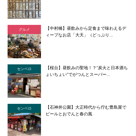
【中村橋】昼飲みから定食まで味わえるデ
グルメ
ィープなお店「大天」（どっぷり...
【桜台】昼飲みの聖地！？“炭火と日本酒ち
センベロ
ょいちょい”でがつんとスーパー...
【石神井公園】大正時代から佇む豊島屋で
センベロ
ビールとおでんと春の風