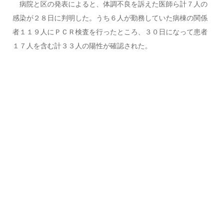
病院と区の発表によると、体調不良を訴えた医師ら計７人の
感染が２８日に判明した。うち６人が勤務していた病棟の関係
者１１９人にＰＣＲ検査を行ったところ、３０日になって患者
１７人を含む計３３人の陽性が確認された。