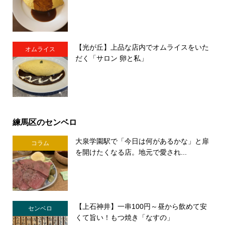
【光が丘】上品な店内でオムライスをいた
オムライス
だく「サロン 卵と私」
練馬区のセンベロ
大泉学園駅で「今日は何があるかな」と扉
コラム
を開けたくなる店。地元で愛され...
【上石神井】一串100円～昼から飲めて安
センベロ
くて旨い！もつ焼き「なすの」