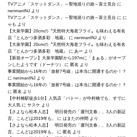
TVアニメ「スケットダンス」～聖地巡りの旅～富士見台
に
nerimanINJ
より
TVアニメ「スケットダンス」～聖地巡りの旅～富士見台
に
に
ゃも
より
【大泉学園】20cmの〝天然特大海老フライ〟も味わえる有名
店『とんかつ多酒多彩 地蔵』
に
nerimanINJ
より
【大泉学園】20cmの〝天然特大海老フライ〟も味わえる有名
店『とんかつ多酒多彩 地蔵』
に
あー
より
【新規オープン】大泉学園駅から197mに「まぁる」がオープ
ンしたようです（ドーナツ）
に
匿名
より
事業開始から16年の「放射7号線」は本当に開通するのか！？
に
nerimanINJ
より
事業開始から16年の「放射7号線」は本当に開通するのか！？
に
匿名
より
【中村橋駅徒歩1分】人気店「バトー」が中村橋でも、すでに
大人気
に
サスケ
より
【さよなら松本人志】 明日発売の「週刊文春」。3人の新証
言。こんどは2019年も。
に
はまたの仲間
より
【さよなら松本人志】 明日発売の「週刊文春」。3人の新証
言。こんどは2019年も。
に
匿名
より