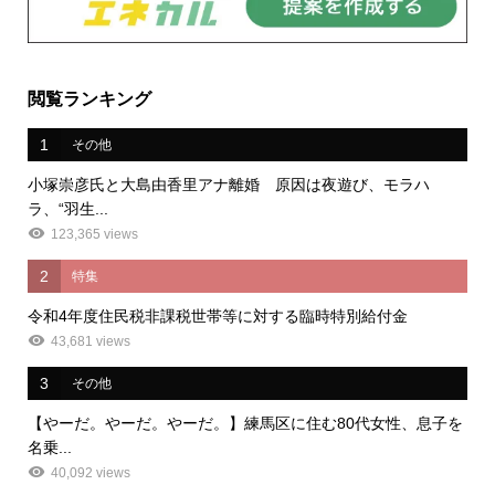
閲覧ランキング
1
その他
小塚崇彦氏と大島由香里アナ離婚 原因は夜遊び、モラハ
ラ、“羽生...
123,365 views
2
特集
令和4年度住民税非課税世帯等に対する臨時特別給付金
43,681 views
3
その他
【やーだ。やーだ。やーだ。】練馬区に住む80代女性、息子を
名乗...
40,092 views