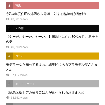
2
特集
令和4年度住民税非課税世帯等に対する臨時特別給付金
43,681 views
3
その他
【やーだ。やーだ。やーだ。】練馬区に住む80代女性、息子を
名乗...
40,093 views
4
コラム
モデラーなら知ってるよね。練馬区にあるプラモデル屋さんま
とめ
37,117 views
5
エリアレポート
【練馬区版】デカ盛りごはんが食べられるお店まとめ
34,651 views