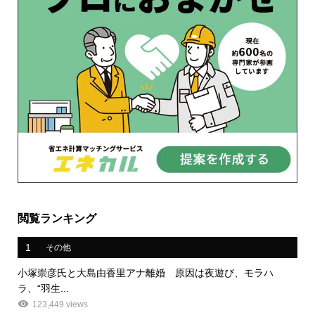
閲覧ランキング
1
その他
小塚崇彦氏と大島由香里アナ離婚 原因は夜遊び、モラハ
ラ、“羽生...
123,449 views