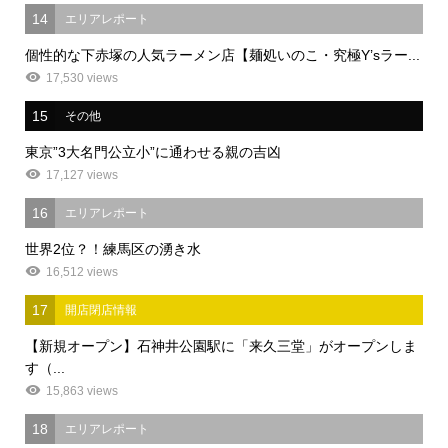
14
エリアレポート
個性的な下赤塚の人気ラーメン店【麺処いのこ・究極Y’sラー...
17,530 views
15
その他
東京”3大名門公立小”に通わせる親の吉凶
17,127 views
16
エリアレポート
世界2位？！練馬区の湧き水
16,512 views
17
開店閉店情報
【新規オープン】石神井公園駅に「来久三堂」がオープンしま
す（...
15,863 views
18
エリアレポート