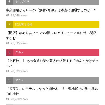
6
まちづくり
事業開始から16年の「放射7号線」は本当に開通するのか！？
22,548 views
7
開店閉店情報
【閉店】ゆめりあフェンテ3階フロアリニューアルに伴い閉店
するお...
21,395 views
8
グルメ
【上石神井】 あの食通お笑い芸人が絶賛する〝肉あんかけチャ
ーハ...
20,833 views
9
アニメ
『犬夜叉』のモデルになった御神木！？～聖地巡りの旅～練馬
白山神社
20,730 views