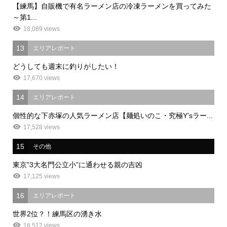
【練馬】自販機で有名ラーメン店の冷凍ラーメンを買ってみた
～第1...
18,089 views
13
エリアレポート
どうしても週末に釣りがしたい！
17,670 views
14
エリアレポート
個性的な下赤塚の人気ラーメン店【麺処いのこ・究極Y’sラー...
17,528 views
15
その他
東京”3大名門公立小”に通わせる親の吉凶
17,125 views
16
エリアレポート
世界2位？！練馬区の湧き水
16,512 views