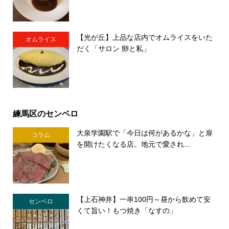
【光が丘】上品な店内でオムライスをいた
オムライス
だく「サロン 卵と私」
練馬区のセンベロ
大泉学園駅で「今日は何があるかな」と扉
コラム
を開けたくなる店。地元で愛され...
【上石神井】一串100円～昼から飲めて安
センベロ
くて旨い！もつ焼き「なすの」