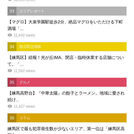
33
エリアレポート
【マグロ】大泉学園駅徒歩2分、絶品マグロをいただける下町
酒場「...
11,642 views
34
開店閉店情報
【練馬区】続報！光が丘IMA、閉店・臨時休業する店舗につい
て。「...
11,562 views
35
グルメ
【練馬高野台】『中華太陽』の餃子とラーメン。地域に愛され
続け...
11,427 views
36
コラム
練馬区で最も犯罪発生数が少ないエリア、第一位は「練馬区高