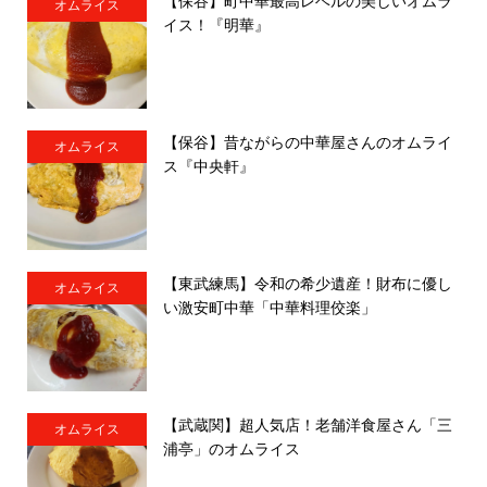
【保谷】町中華最高レベルの美しいオムラ
オムライス
イス！『明華』
【保谷】昔ながらの中華屋さんのオムライ
オムライス
ス『中央軒』
【東武練馬】令和の希少遺産！財布に優し
オムライス
い激安町中華「中華料理佼楽」
【武蔵関】超人気店！老舗洋食屋さん「三
オムライス
浦亭」のオムライス