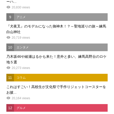
ーハ...
20,830 views
9
アニメ
『犬夜叉』のモデルになった御神木！？～聖地巡りの旅～練馬
白山神社
20,719 views
10
エンタメ
乃木坂46や綾瀬はるかも来た！意外と多い、練馬高野台のロケ
地５選
20,273 views
11
コラム
これはすごい！高校生が文化祭で手作りジェットコースターを
お披...
20,164 views
12
グルメ