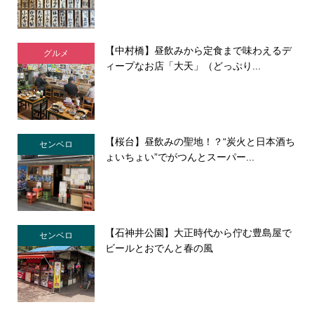
【中村橋】昼飲みから定食まで味わえるデ
グルメ
ィープなお店「大天」（どっぷり...
【桜台】昼飲みの聖地！？“炭火と日本酒ち
センベロ
ょいちょい”でがつんとスーパー...
【石神井公園】大正時代から佇む豊島屋で
センベロ
ビールとおでんと春の風