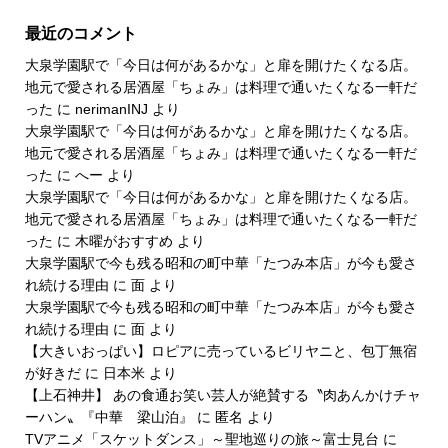
最近のコメント
大泉学園駅で「今日は何があるかな」と扉を開けたくなる店。
地元で愛される居酒屋「ちょみ」は料理で通いたくなる一軒だ
った
に
nerimanINJ
より
大泉学園駅で「今日は何があるかな」と扉を開けたくなる店。
地元で愛される居酒屋「ちょみ」は料理で通いたくなる一軒だ
った
に
へー
より
大泉学園駅で「今日は何があるかな」と扉を開けたくなる店。
地元で愛される居酒屋「ちょみ」は料理で通いたくなる一軒だ
った
に
木曜がおすすめ
より
大泉学園駅で今も残る昭和の町中華「たつみ本店」が今も愛さ
れ続ける理由
に
面
より
大泉学園駅で今も残る昭和の町中華「たつみ本店」が今も愛さ
れ続ける理由
に
面
より
【大きいおっぱい】ロピアに売っているビリヤニと、包丁無宿
が好きだ
に
日本米
より
【上石神井】 あの食通お笑い芸人が絶賛する〝肉あんかけチャ
ーハン〟『中華 梁山泊』
に
匿名
より
TVアニメ「スケットダンス」～聖地巡りの旅～富士見台
に