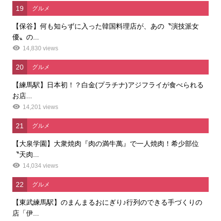
19
グルメ
【保谷】何も知らずに入った韓国料理店が、あの〝演技派女
優〟の...
14,830 views
20
グルメ
【練馬駅】日本初！？白金(プラチナ)アジフライが食べられる
お店...
14,201 views
21
グルメ
【大泉学園】大衆焼肉『肉の満牛萬』で一人焼肉！希少部位
〝天肉...
14,034 views
22
グルメ
【東武練馬駅】のまんまるおにぎり♪行列のできる手づくりの
店「伊...