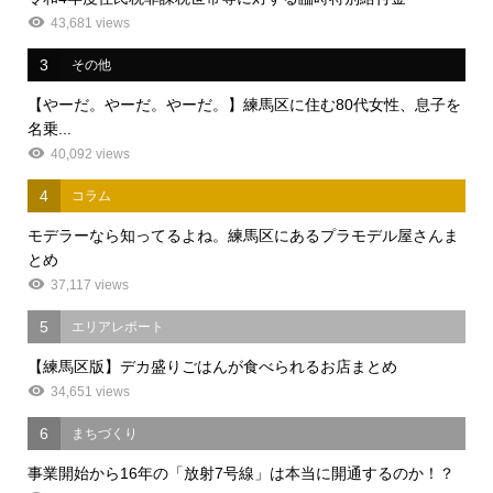
43,681 views
3
その他
【やーだ。やーだ。やーだ。】練馬区に住む80代女性、息子を
名乗...
40,092 views
4
コラム
モデラーなら知ってるよね。練馬区にあるプラモデル屋さんま
とめ
37,117 views
5
エリアレポート
【練馬区版】デカ盛りごはんが食べられるお店まとめ
34,651 views
6
まちづくり
事業開始から16年の「放射7号線」は本当に開通するのか！？