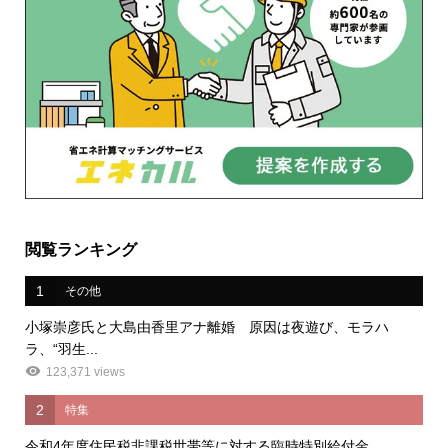
閲覧ランキング
1
その他
小塚崇彦氏と大島由香里アナ離婚 原因は夜遊び、モラハ
ラ、“羽生...
123,371 views
2
特集
令和4年度住民税非課税世帯等に対する臨時特別給付金