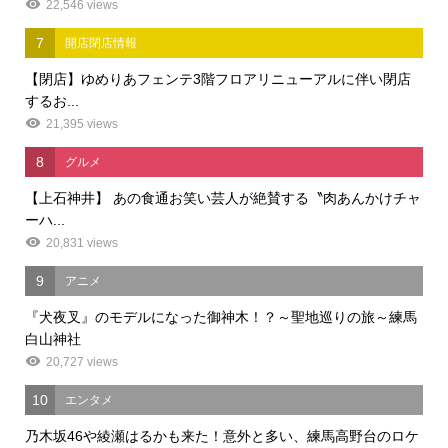
22,546 views
7
開店閉店情報
【閉店】ゆめりあフェンテ3階フロアリニューアルに伴い閉店
するお...
21,395 views
8
グルメ
【上石神井】 あの食通お笑い芸人が絶賛する〝肉あんかけチャ
ーハ...
20,831 views
9
アニメ
『犬夜叉』のモデルになった御神木！？～聖地巡りの旅～練馬
白山神社
20,727 views
10
エンタメ
乃木坂46や綾瀬はるかも来た！意外と多い、練馬高野台のロケ