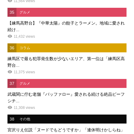
11,564 views
35
グルメ
【練馬高野台】『中華太陽』の餃子とラーメン。地域に愛され
続け...
11,432 views
36
コラム
練馬区で最も犯罪発生数が少ないエリア、第一位は「練馬区高
野台...
11,375 views
37
グルメ
武蔵関に佇む老舗『バッファロー』愛される続ける絶品ビーフ
シチ...
11,308 views
38
その他
宮沢りえ伝説「ヌードでもどうですか」「連休明けかしらね」