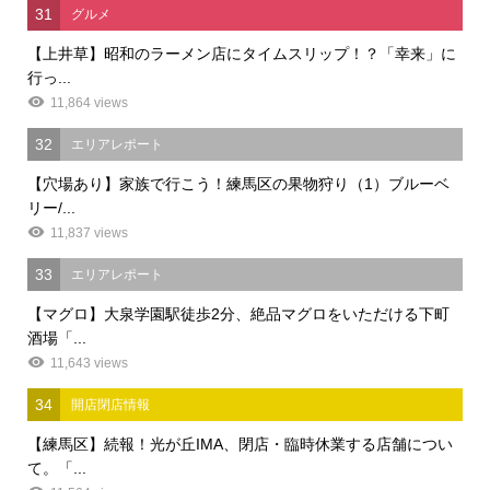
31
グルメ
【上井草】昭和のラーメン店にタイムスリップ！？「幸来」に
行っ...
11,864 views
32
エリアレポート
【穴場あり】家族で行こう！練馬区の果物狩り（1）ブルーベ
リー/...
11,837 views
33
エリアレポート
【マグロ】大泉学園駅徒歩2分、絶品マグロをいただける下町
酒場「...
11,643 views
34
開店閉店情報
【練馬区】続報！光が丘IMA、閉店・臨時休業する店舗につい
て。「...