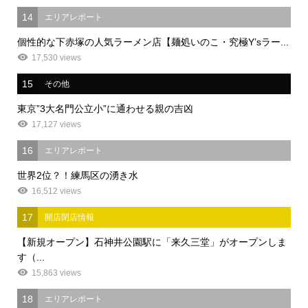
14
エリアレポート
個性的な下赤塚の人気ラーメン店【麺処いのこ・究極Y’sラー...
17,530 views
15
その他
東京”3大名門公立小”に通わせる親の吉凶
17,127 views
16
エリアレポート
世界2位？！練馬区の湧き水
16,512 views
17
開店閉店情報
【新規オープン】石神井公園駅に「来久三堂」がオープンしま
す（...
15,863 views
18
エリアレポート