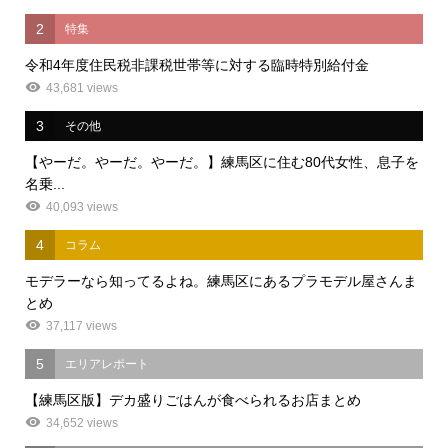
2
特集
令和4年度住民税非課税世帯等に対する臨時特別給付金
43,681 views
3
その他
【やーだ。やーだ。やーだ。】練馬区に住む80代女性、息子を
名乗...
40,093 views
4
コラム
モデラーなら知ってるよね。練馬区にあるプラモデル屋さんま
とめ
37,117 views
5
エリアレポート
【練馬区版】デカ盛りごはんが食べられるお店まとめ
34,652 views