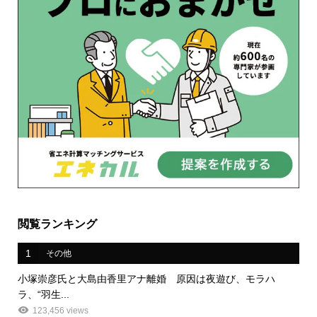
閲覧ランキング
1
その他
小塚崇彦氏と大島由香里アナ離婚 原因は夜遊び、モラハ
ラ、“羽生...
123,456 views