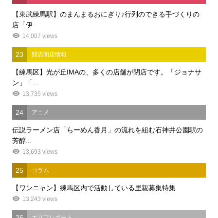
【東武練馬駅】のまんまるおにぎり♪行列のできる手づくりの
店「伊...
14,007 views
23
開店閉店情報
【練馬区】光が丘IMAの、多くの店舗が閉店です。「ジョナサ
ン」「...
13,735 views
24
アニメ
伝説ラーメン店「らーめん香月」の流れを組む石神井公園駅の
芳醇...
13,693 views
25
コラム
【ワンニャン】練馬区内で活動している里親募集特集
13,243 views
26
エリアレポート