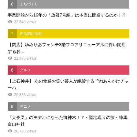
6
まちづくり
事業開始から16年の「放射7号線」は本当に開通するのか！？
22,548 views
7
開店閉店情報
【閉店】ゆめりあフェンテ3階フロアリニューアルに伴い閉店
するお...
21,395 views
8
グルメ
【上石神井】 あの食通お笑い芸人が絶賛する〝肉あんかけチャ
ーハ...
20,833 views
9
アニメ
『犬夜叉』のモデルになった御神木！？～聖地巡りの旅～練馬
白山神社
20,730 views