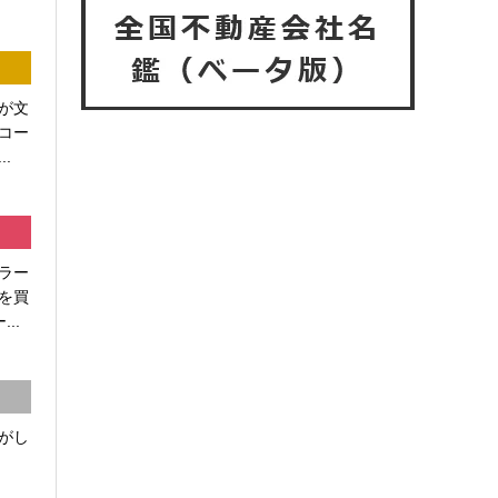
が文
コー
.
ラー
を買
..
がし