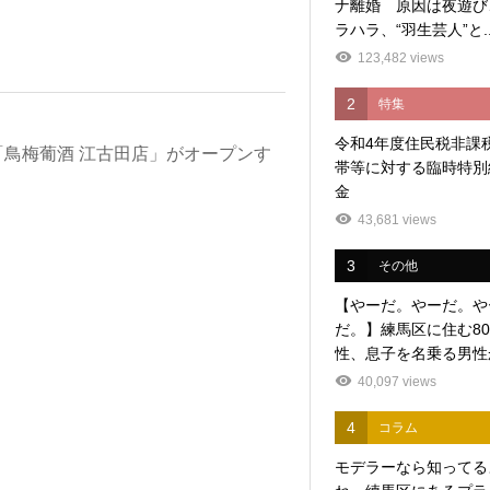
ナ離婚 原因は夜遊び
ラハラ、“羽生芸人”と..
123,482 views
2
特集
令和4年度住民税非課
鳥梅葡酒 江古田店」がオープンす
帯等に対する臨時特別
金
43,681 views
3
その他
【やーだ。やーだ。や
だ。】練馬区に住む8
性、息子を名乗る男性か
40,097 views
4
コラム
モデラーなら知ってる