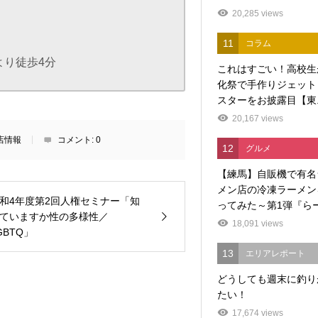
20,285 views
11
コラム
より徒歩4分
これはすごい！高校生
化祭で手作りジェット
スターをお披露目【東..
20,167 views
店情報
コメント:
0
12
グルメ
【練馬】自販機で有名
メン店の冷凍ラーメン
和4年度第2回人権セミナー「知
ってみた～第1弾『らー.
ていますか性の多様性／
18,091 views
GBTQ」
13
エリアレポート
どうしても週末に釣り
たい！
17,674 views