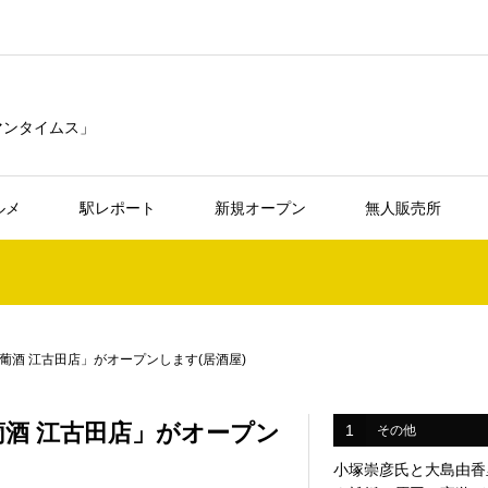
リマンタイムス」
ルメ
駅レポート
新規オープン
無人販売所
酒 江古田店」がオープンします(居酒屋)
酒 江古田店」がオープン
1
その他
小塚崇彦氏と大島由香