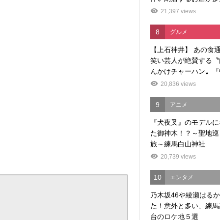
21,397 views
8
グルメ
【上石神井】 あの食
笑い芸人が絶賛する〝
んかけチャーハン〟『中
20,836 views
9
アニメ
『犬夜叉』のモデルに
た御神木！？～聖地巡
旅～練馬白山神社
20,739 views
10
エンタメ
乃木坂46や綾瀬はる
た！意外と多い、練馬
台のロケ地５選