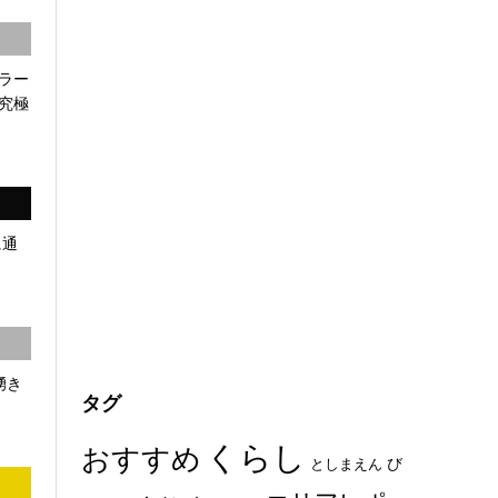
ラー
究極
に通
湧き
タグ
くらし
おすすめ
び
としまえん