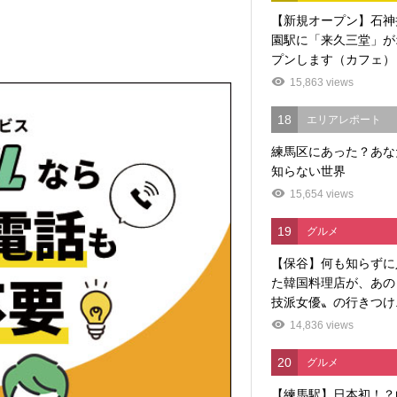
【新規オープン】石神
園駅に「来久三堂」が
プンします（カフェ）
15,863 views
18
エリアレポート
練馬区にあった？あな
知らない世界
15,654 views
19
グルメ
【保谷】何も知らずに
た韓国料理店が、あの
技派女優〟の行きつけ..
14,836 views
20
グルメ
【練馬駅】日本初！？