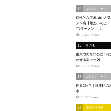
14
エリアレポート
個性的な下赤塚の人気
メン店【麺処いのこ・
Y’sラーメン・じ...
17,530 views
15
その他
東京”3大名門公立小”
わせる親の吉凶
17,130 views
16
エリアレポート
世界2位？！練馬区の
水
16,514 views
17
開店閉店情報