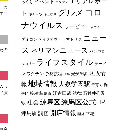
エリアレポー
イベント
っくり
エダマメ
井公
グルメ
コロ
ト
オー
キャベツ
キュウリ
ナウイルス
サービス
ジャガイモ
ニュー
ダイコン
トマト
テイクアウト
ナス
ス
ネリマンニュース
たの
パン
ブロ
ライフスタイル
ラーメ
ッコリー
区政情
ン
ワクチン
予防接種
光が丘駅
仕事
地域情報
大泉学園駅
報
子育て
御
入っ
〝演
法律
江古田駅
石神井公園
接種率
教育
朱印
.
練馬区
練馬区公式HP
社会
駅
開店情報
練馬駅
調査
防犯
開発
白金