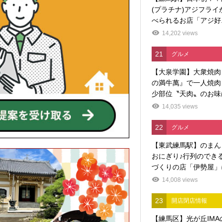
(プラチナ)アジフライ
べられるお店「アジ好..
14,202 views
21
グルメ
【大泉学園】大衆焼肉
の満牛萬』で一人焼肉
少部位〝天肉〟のお味
14,035 views
22
グルメ
【東武練馬駅】のまん
おにぎり♪行列のでき
づくりの店「伊勢屋」に
14,008 views
23
開店閉店情報
【練馬区】光が丘IMA