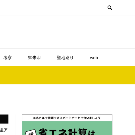
考察
御朱印
聖地巡り
web
里ア