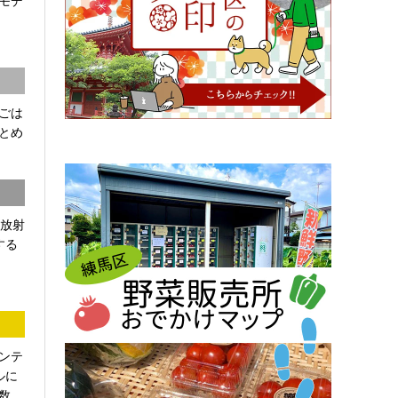
モデ
ごは
とめ
「放射
する
ンテ
ルに
...