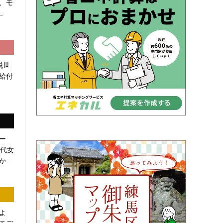
、モ
.
税世
給付
ー
0代女
...
よ