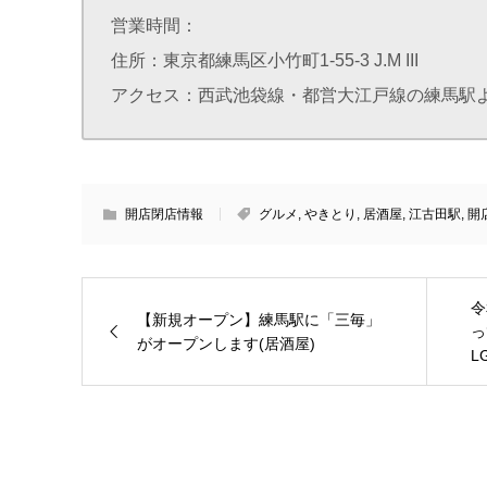
営業時間：
住所：東京都練馬区小竹町1-55-3 J.M III
アクセス：西武池袋線・都営大江戸線の練馬駅
開店閉店情報
グルメ
,
やきとり
,
居酒屋
,
江古田駅
,
開
令
【新規オープン】練馬駅に「三毎」
っ
がオープンします(居酒屋)
L