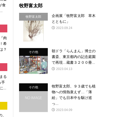
牧野富太郎
が食
.
企画展「牧野富太郎 草木
牧野富太郎
とともに」
2023.09.24
『肉
！希
は？
朝ドラ「らんまん」博士の
その他
書斎、東京都内の記念庭園
で再現…蔵書３２００冊...
2023.04.13
まる
る手
牧野富太郎、９３歳でも植
その他
...
物への情熱衰えず…「薄
給」でも日本中を駆け巡
っ...
2023.04.09
の、