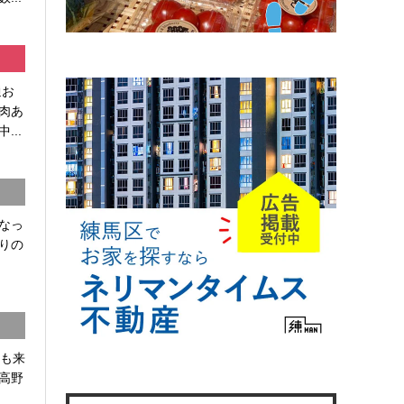
通お
肉あ
...
なっ
りの
かも来
高野