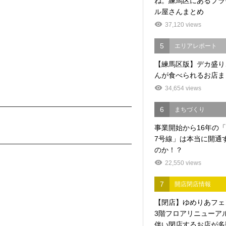
ね。練馬区にあるプラ
ル屋さんまとめ
37,120 views
5
エリアレポート
【練馬区版】デカ盛り
んが食べられるお店ま
34,654 views
6
まちづくり
事業開始から16年の
7号線」は本当に開通
のか！？
22,550 views
7
開店閉店情報
【閉店】ゆめりあフェ
3階フロアリニューア
伴い閉店するお店が多数