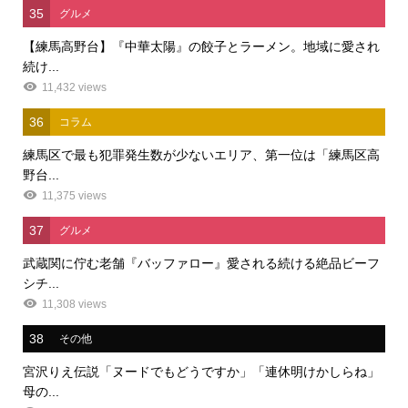
35
グルメ
【練馬高野台】『中華太陽』の餃子とラーメン。地域に愛され
続け...
11,432 views
36
コラム
練馬区で最も犯罪発生数が少ないエリア、第一位は「練馬区高
野台...
11,375 views
37
グルメ
武蔵関に佇む老舗『バッファロー』愛される続ける絶品ビーフ
シチ...
11,308 views
38
その他
宮沢りえ伝説「ヌードでもどうですか」「連休明けかしらね」
母の...