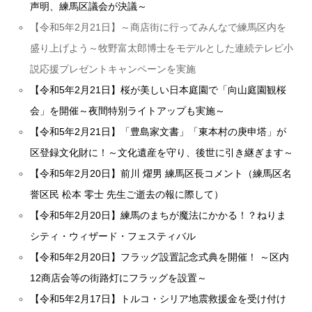
声明、練馬区議会が決議～
【令和5年2月21日】～商店街に行ってみんなで練馬区内を
盛り上げよう～牧野富太郎博士をモデルとした連続テレビ小
説応援プレゼントキャンペーンを実施
【令和5年2月21日】桜が美しい日本庭園で「向山庭園観桜
会」を開催～夜間特別ライトアップも実施～
【令和5年2月21日】「豊島家文書」「東本村の庚申塔」が
区登録文化財に！～文化遺産を守り、後世に引き継ぎます～
【令和5年2月20日】前川 燿男 練馬区長コメント（練馬区名
誉区民 松本 零士 先生ご逝去の報に際して）
【令和5年2月20日】練馬のまちが魔法にかかる！？ねりま
シティ・ウィザード・フェスティバル
【令和5年2月20日】フラッグ設置記念式典を開催！ ～区内
12商店会等の街路灯にフラッグを設置～
【令和5年2月17日】トルコ・シリア地震救援金を受け付け