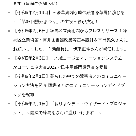
ます（事前のお知らせ）
【令和5年2月13日】～豪華絢爛な時代絵巻を華麗に演じる
～「第36回照姫まつり」の主役三役が決定！
【令和5年2月6日】練馬区立美術館からプレスリリース 1.練
馬区立美術館・貫井図書館改築等基本設計を平田晃久さんに
お願いしました。 2.新館長に、伊東正伸さんが就任します。
【令和5年2月3日】「地域コージェネレーションシステム」
がコージェネ大賞2022で民生用部門優秀賞を受賞！
【令和5年2月1日】暮らしの中での障害者とのコミュニケー
ション方法を紹介 障害者とのコミュニケーションガイドブ
ックを配布
【令和5年2月1日】「ねりまシティ・ウィザード・プロジェ
クト」～魔法で練馬をさらに盛り上げます！～