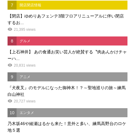
7
開店閉店情報
【閉店】ゆめりあフェンテ3階フロアリニューアルに伴い閉店
するお...
21,395 views
8
グルメ
【上石神井】 あの食通お笑い芸人が絶賛する〝肉あんかけチャ
ーハ...
20,831 views
9
アニメ
『犬夜叉』のモデルになった御神木！？～聖地巡りの旅～練馬
白山神社
20,727 views
10
エンタメ
乃木坂46や綾瀬はるかも来た！意外と多い、練馬高野台のロケ
地５選