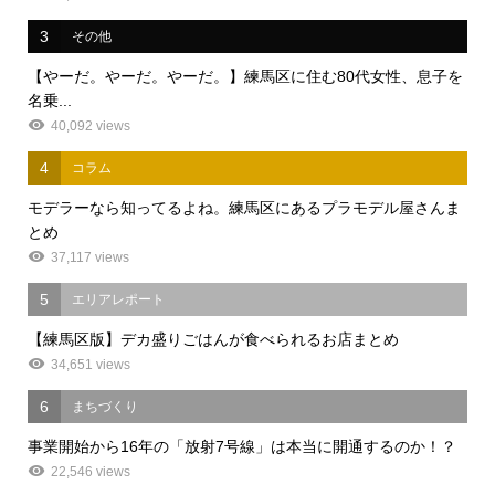
3
その他
【やーだ。やーだ。やーだ。】練馬区に住む80代女性、息子を
名乗...
40,092 views
4
コラム
モデラーなら知ってるよね。練馬区にあるプラモデル屋さんま
とめ
37,117 views
5
エリアレポート
【練馬区版】デカ盛りごはんが食べられるお店まとめ
34,651 views
6
まちづくり
事業開始から16年の「放射7号線」は本当に開通するのか！？
22,546 views