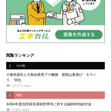
閲覧ランキング
1
その他
小塚崇彦氏と大島由香里アナ離婚 原因は夜遊び、モラハ
ラ、“羽生...
123,372 views
2
特集
令和4年度住民税非課税世帯等に対する臨時特別給付金
43,681 views