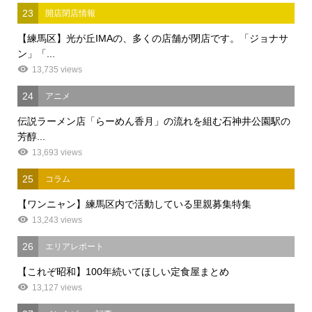
23
開店閉店情報
【練馬区】光が丘IMAの、多くの店舗が閉店です。「ジョナサ
ン」「...
13,735 views
24
アニメ
伝説ラーメン店「らーめん香月」の流れを組む石神井公園駅の
芳醇...
13,693 views
25
コラム
【ワンニャン】練馬区内で活動している里親募集特集
13,243 views
26
エリアレポート
【これぞ昭和】100年続いてほしい定食屋まとめ
13,127 views