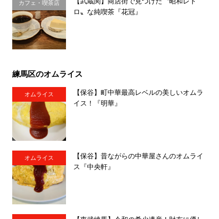
【武蔵関】商店街で見つけた〝昭和レト
カフェ・喫茶店
ロ〟な純喫茶『花冠』
練馬区のオムライス
【保谷】町中華最高レベルの美しいオムラ
オムライス
イス！『明華』
【保谷】昔ながらの中華屋さんのオムライ
オムライス
ス『中央軒』