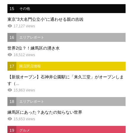
15
その他
東京”3大名門公立小”に通わせる親の吉凶
17,127 views
16
エリアレポート
世界2位？！練馬区の湧き水
16,512 views
17
開店閉店情報
【新規オープン】石神井公園駅に「来久三堂」がオープンしま
す（...
15,863 views
18
エリアレポート
練馬区にあった？あなたの知らない世界
15,653 views
19
グルメ