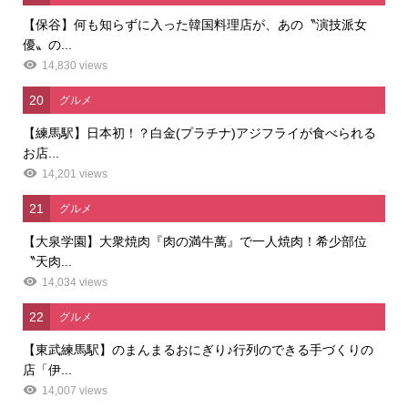
【保谷】何も知らずに入った韓国料理店が、あの〝演技派女
優〟の...
14,830 views
20
グルメ
【練馬駅】日本初！？白金(プラチナ)アジフライが食べられる
お店...
14,201 views
21
グルメ
【大泉学園】大衆焼肉『肉の満牛萬』で一人焼肉！希少部位
〝天肉...
14,034 views
22
グルメ
【東武練馬駅】のまんまるおにぎり♪行列のできる手づくりの
店「伊...
14,007 views