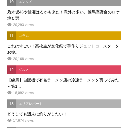
10
エンタメ
乃木坂46や綾瀬はるかも来た！意外と多い、練馬高野台のロケ
地５選
20,293 views
11
コラム
これはすごい！高校生が文化祭で手作りジェットコースターを
お披...
20,168 views
12
グルメ
【練馬】自販機で有名ラーメン店の冷凍ラーメンを買ってみた
～第1...
18,092 views
13
エリアレポート
どうしても週末に釣りがしたい！
17,674 views