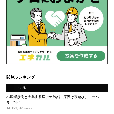
閲覧ランキング
1
その他
小塚崇彦氏と大島由香里アナ離婚 原因は夜遊び、モラハ
ラ、“羽生...
123,510 views