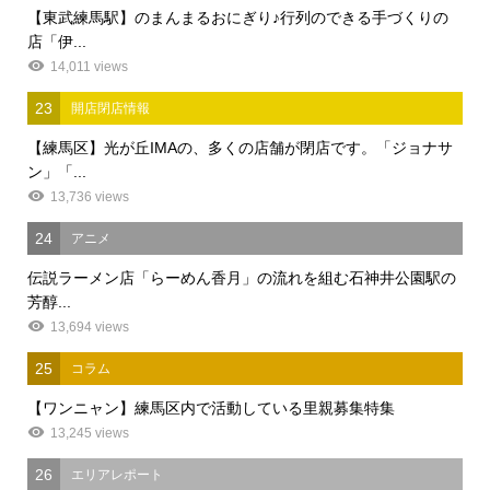
【東武練馬駅】のまんまるおにぎり♪行列のできる手づくりの
店「伊...
14,011 views
23
開店閉店情報
【練馬区】光が丘IMAの、多くの店舗が閉店です。「ジョナサ
ン」「...
13,736 views
24
アニメ
伝説ラーメン店「らーめん香月」の流れを組む石神井公園駅の
芳醇...
13,694 views
25
コラム
【ワンニャン】練馬区内で活動している里親募集特集
13,245 views
26
エリアレポート