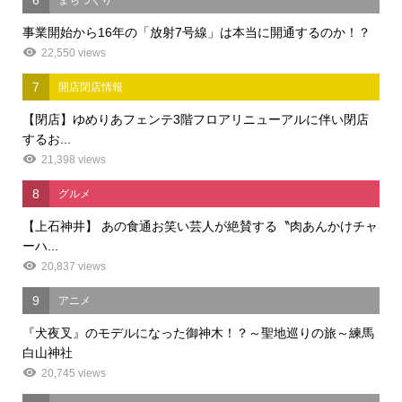
6
まちづくり
事業開始から16年の「放射7号線」は本当に開通するのか！？
22,550 views
7
開店閉店情報
【閉店】ゆめりあフェンテ3階フロアリニューアルに伴い閉店
するお...
21,398 views
8
グルメ
【上石神井】 あの食通お笑い芸人が絶賛する〝肉あんかけチャ
ーハ...
20,837 views
9
アニメ
『犬夜叉』のモデルになった御神木！？～聖地巡りの旅～練馬
白山神社
20,745 views