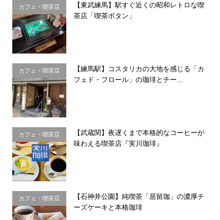
【東武練馬】駅すぐ近くの昭和レトロな喫
カフェ・喫茶店
茶店「喫茶ボタン」
【練馬駅】コスタリカの大地を感じる「カ
カフェ・喫茶店
フェド・フロール」の珈琲とチー...
【武蔵関】夜遅くまで本格的なコーヒーが
カフェ・喫茶店
味わえる喫茶店『実川珈琲』
【石神井公園】純喫茶「居留珈」の濃厚チ
カフェ・喫茶店
ーズケーキと本格珈琲