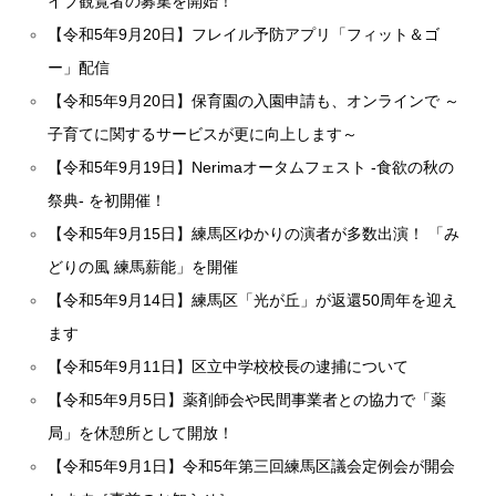
イブ観覧者の募集を開始！
【令和5年9月20日】フレイル予防アプリ「フィット＆ゴ
ー」配信
【令和5年9月20日】保育園の入園申請も、オンラインで ～
子育てに関するサービスが更に向上します～
【令和5年9月19日】Nerimaオータムフェスト -食欲の秋の
祭典- を初開催！
【令和5年9月15日】練馬区ゆかりの演者が多数出演！ 「み
どりの風 練馬薪能」を開催
【令和5年9月14日】練馬区「光が丘」が返還50周年を迎え
ます
【令和5年9月11日】区立中学校校長の逮捕について
【令和5年9月5日】薬剤師会や民間事業者との協力で「薬
局」を休憩所として開放！
【令和5年9月1日】令和5年第三回練馬区議会定例会が開会