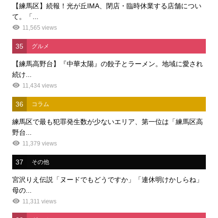
【練馬区】続報！光が丘IMA、閉店・臨時休業する店舗につい
て。「...
11,565 views
35
グルメ
【練馬高野台】『中華太陽』の餃子とラーメン。地域に愛され
続け...
11,434 views
36
コラム
練馬区で最も犯罪発生数が少ないエリア、第一位は「練馬区高
野台...
11,379 views
37
その他
宮沢りえ伝説「ヌードでもどうですか」「連休明けかしらね」
母の...
11,311 views