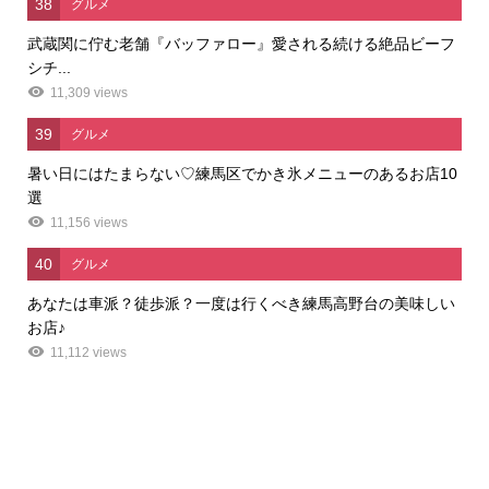
38
グルメ
武蔵関に佇む老舗『バッファロー』愛される続ける絶品ビーフ
シチ...
11,309 views
39
グルメ
暑い日にはたまらない♡練馬区でかき氷メニューのあるお店10
選
11,156 views
40
グルメ
あなたは車派？徒歩派？一度は行くべき練馬高野台の美味しい
お店♪
11,112 views