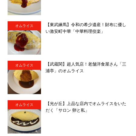
【東武練馬】令和の希少遺産！財布に優し
オムライス
い激安町中華「中華料理佼楽」
【武蔵関】超人気店！老舗洋食屋さん「三
オムライス
浦亭」のオムライス
【光が丘】上品な店内でオムライスをいた
オムライス
だく「サロン 卵と私」