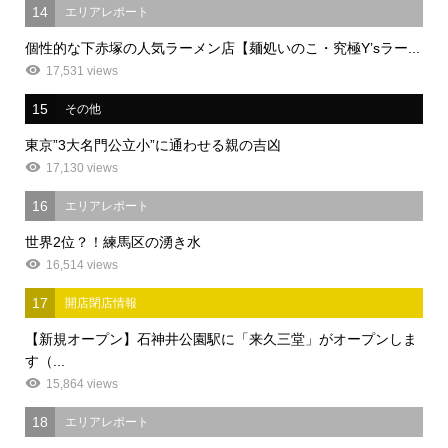
14
エリアレポート
個性的な下赤塚の人気ラーメン店【麺処いのこ・究極Y’sラー...
17,531 views
15
その他
東京”3大名門公立小”に通わせる親の吉凶
17,130 views
16
エリアレポート
世界2位？！練馬区の湧き水
16,514 views
17
開店閉店情報
【新規オープン】石神井公園駅に「来久三堂」がオープンしま
す（...
15,864 views
18
エリアレポート