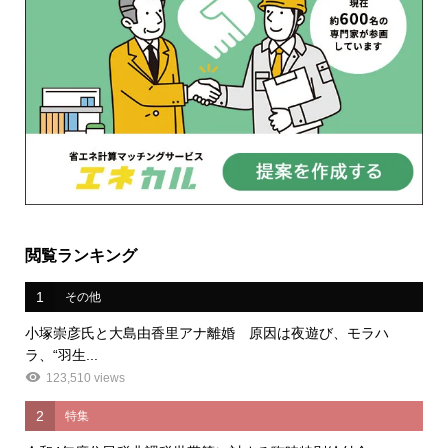
閲覧ランキング
1
その他
小塚崇彦氏と大島由香里アナ離婚 原因は夜遊び、モラハ
ラ、“羽生...
123,510 views
2
特集