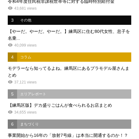
令和4年度住民税非課税世帯等に対する臨時特別給付金
43,681 views
3
その他
【やーだ。やーだ。やーだ。】練馬区に住む80代女性、息子を
名乗...
40,099 views
4
コラム
モデラーなら知ってるよね。練馬区にあるプラモデル屋さんま
とめ
37,121 views
5
エリアレポート
【練馬区版】デカ盛りごはんが食べられるお店まとめ
34,655 views
6
まちづくり
事業開始から16年の「放射7号線」は本当に開通するのか！？