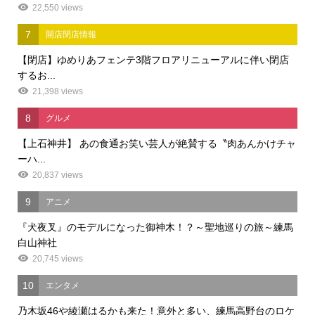
22,550 views
7
開店閉店情報
【閉店】ゆめりあフェンテ3階フロアリニューアルに伴い閉店
するお...
21,398 views
8
グルメ
【上石神井】 あの食通お笑い芸人が絶賛する〝肉あんかけチャ
ーハ...
20,837 views
9
アニメ
『犬夜叉』のモデルになった御神木！？～聖地巡りの旅～練馬
白山神社
20,745 views
10
エンタメ
乃木坂46や綾瀬はるかも来た！意外と多い、練馬高野台のロケ