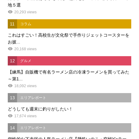
地５選
20,293 views
11
コラム
これはすごい！高校生が文化祭で手作りジェットコースターを
お披...
20,168 views
12
グルメ
【練馬】自販機で有名ラーメン店の冷凍ラーメンを買ってみた
～第1...
18,092 views
13
エリアレポート
どうしても週末に釣りがしたい！
17,674 views
14
エリアレポート
個性的な下赤塚の人気ラーメン店【麺処いのこ・究極Y’sラー...