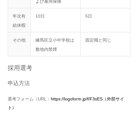
よび雇用保険
年次有
10日
5日
給休暇
その他
練馬区立小中学校は
固定職と同じ
敷地内禁煙
採用選考
申込方法
選考フォーム（URL：
https://logoform.jp/f/F3sES（外部サイ
ト）