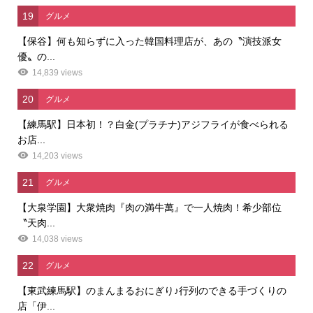
19
グルメ
【保谷】何も知らずに入った韓国料理店が、あの〝演技派女
優〟の...
14,839 views
20
グルメ
【練馬駅】日本初！？白金(プラチナ)アジフライが食べられる
お店...
14,203 views
21
グルメ
【大泉学園】大衆焼肉『肉の満牛萬』で一人焼肉！希少部位
〝天肉...
14,038 views
22
グルメ
【東武練馬駅】のまんまるおにぎり♪行列のできる手づくりの
店「伊...