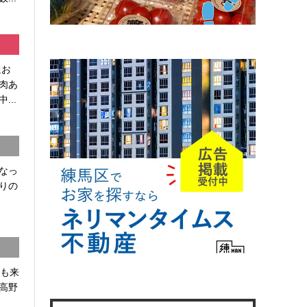
通お
肉あ
...
なっ
りの
かも来
高野