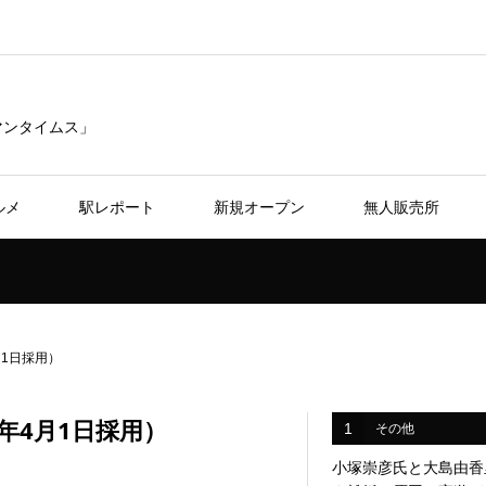
リマンタイムス」
ルメ
駅レポート
新規オープン
無人販売所
1日採用）
年4月1日採用）
1
その他
小塚崇彦氏と大島由香