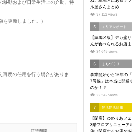
ね。練馬区にあるプラ
の移動および日常生活上の介助、特
ル屋さんまとめ
37,112 views
額を更新しました。）
5
エリアレポート
【練馬区版】デカ盛り
んが食べられるお店ま
34,649 views
6
まちづくり
うえ再度の任用を行う場合がありま
事業開始から16年の
7号線」は本当に開通
のか！？
22,542 views
7
開店閉店情報
【閉店】ゆめりあフェ
3階フロアリニューア
短時間職
伴い閉店するお店が多数