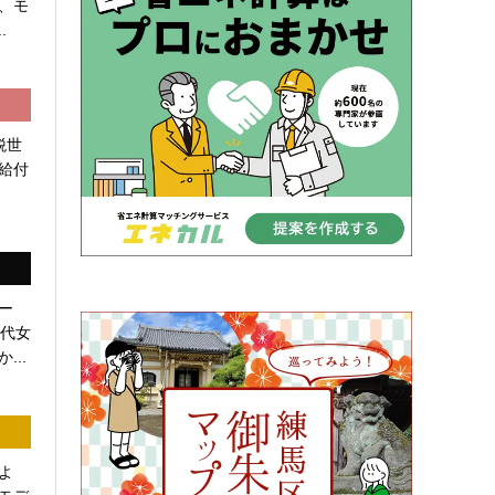
、モ
.
税世
給付
ー
0代女
...
よ