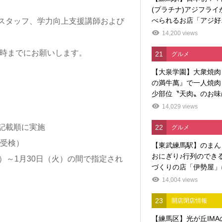
(プラチナ)アジフライ
べられるお店「アジ好..
スタッフ、学力向上支援講師および
14,200 views
5時までにお願いします。
21
グルメ
【大泉学園】大衆焼肉
の満牛萬』で一人焼肉
少部位〝天肉〟のお味
14,029 views
記載順に実施
22
グルメ
受検）
【東武練馬駅】のまん
おにぎり♪行列のでき
1月30日（火）の間で指定され
づくりの店「伊勢屋」に
14,004 views
23
開店閉店情報
【練馬区】光が丘IMA