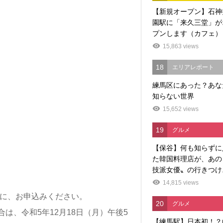
【新規オープン】石神
園駅に「来久三堂」が
プンします（カフェ）
15,863 views
18
エリアレポート
練馬区にあった？あな
知らない世界
15,652 views
19
グルメ
【保谷】何も知らずに
た韓国料理店が、あの
技派女優〟の行きつけ..
14,815 views
に、お申込みください。
20
グルメ
は、令和5年12月18日（月）午後5
【練馬駅】日本初！？