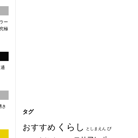
ラー
究極
に通
湧き
タグ
くらし
おすすめ
び
としまえん