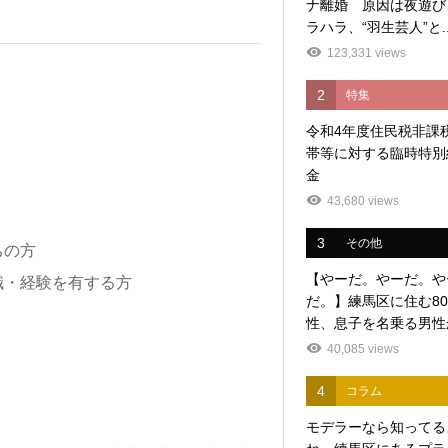
ナ離婚 原因は夜遊び
ラハラ、“羽生芸人”と..
123,331 views
2
特集
令和4年度住民税非課
帯等に対する臨時特別
金
43,680 views
3
その他
ちの方
【やーだ。やーだ。や
識・経験を有する方
だ。】練馬区に住む8
性、息子を名乗る男性か
40,085 views
4
コラム
モデラーなら知ってる