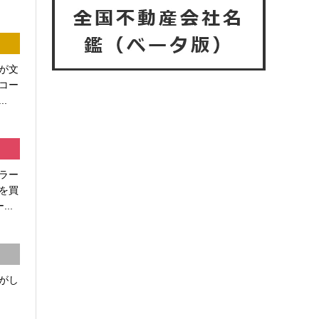
が文
コー
.
ラー
を買
..
がし