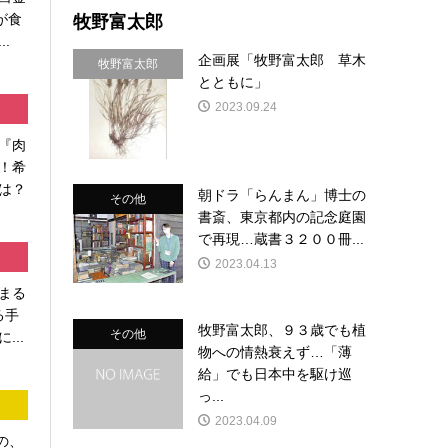
牧野富太郎
が食
.
企画展「牧野富太郎 草木
牧野富太郎
とともに」
2023.09.24
『肉
！希
は？
朝ドラ「らんまん」博士の
その他
書斎、東京都内の記念庭園
で再現…蔵書３２００冊...
2023.04.13
まる
る手
牧野富太郎、９３歳でも植
その他
...
物への情熱衰えず…「薄
給」でも日本中を駆け巡
っ...
2023.04.09
の、