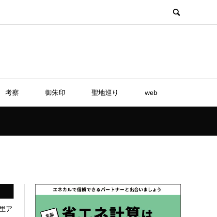
考察
御朱印
聖地巡り
web
里ア