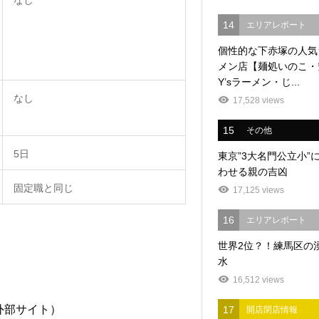
14
エリアレポート
個性的な下赤塚の人気
メン店【麺処いのこ・
Y’sラーメン・じ...
なし
17,528 views
15
その他
5日
東京”3大名門公立小”
わせる親の吉凶
固定職と同じ
17,125 views
16
エリアレポート
世界2位？！練馬区の
水
16,512 views
sES（外部サイト）
17
開店閉店情報