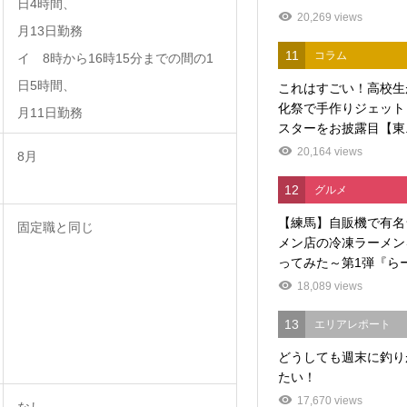
日4時間、
20,269 views
月13日勤務
11
コラム
イ 8時から16時15分までの間の1
日5時間、
これはすごい！高校生
化祭で手作りジェット
月11日勤務
スターをお披露目【東..
20,164 views
8月
12
グルメ
【練馬】自販機で有名
固定職と同じ
メン店の冷凍ラーメン
ってみた～第1弾『らー.
18,089 views
13
エリアレポート
どうしても週末に釣り
たい！
17,670 views
なし