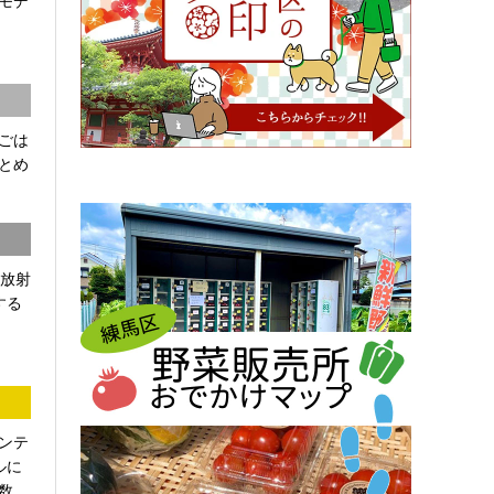
モデ
ごは
とめ
「放射
する
ンテ
ルに
...