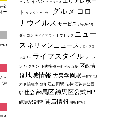
エリアレポー
イベント
っくり
エダマメ
井公
グルメ
コロ
ト
オー
キャベツ
キュウリ
ナウイルス
サービス
ジャガイモ
ニュー
ダイコン
トマト
テイクアウト
ナス
ス
ネリマンニュース
たの
パン
ブロ
ライフスタイル
ラーメ
ッコリー
区政情
ン
ワクチン
予防接種
光が丘駅
仕事
地域情報
大泉学園駅
報
子育て
御
入っ
〝演
法律
江古田駅
石神井公園
接種率
教育
朱印
.
練馬区
練馬区公式HP
社会
駅
開店情報
練馬駅
調査
防犯
開発
白金