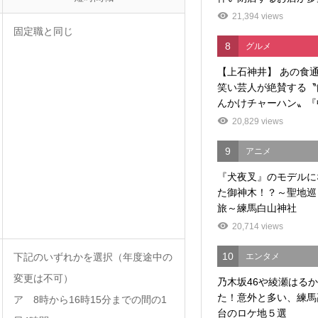
21,394 views
固定職と同じ
8
グルメ
【上石神井】 あの食
笑い芸人が絶賛する〝
んかけチャーハン〟『中
20,829 views
9
アニメ
『犬夜叉』のモデルに
た御神木！？～聖地巡
旅～練馬白山神社
20,714 views
10
下記のいずれかを選択（年度途中の
エンタメ
変更は不可）
乃木坂46や綾瀬はる
た！意外と多い、練馬
ア 8時から16時15分までの間の1
台のロケ地５選