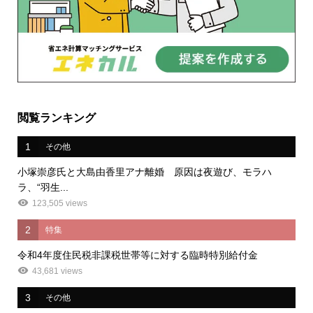
閲覧ランキング
1
その他
小塚崇彦氏と大島由香里アナ離婚 原因は夜遊び、モラハ
ラ、“羽生...
123,505 views
2
特集
令和4年度住民税非課税世帯等に対する臨時特別給付金
43,681 views
3
その他