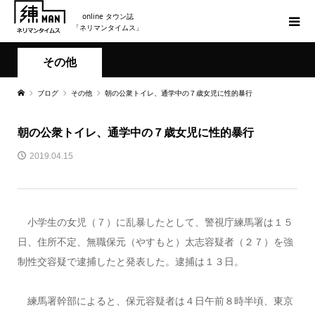
online タウン誌
「ネリマンタイムス」
その他
ブログ
その他
朝の公衆トイレ、通学中の７歳女児に性的暴行
朝の公衆トイレ、通学中の７歳女児に性的暴行
2019.04.15
小学生の女児（７）に乱暴したとして、警視庁練馬署は１５
日、住所不定、無職保元（やすもと）太志容疑者（２７）を強
制性交容疑で逮捕したと発表した。逮捕は１３日。
練馬署幹部によると、保元容疑者は４日午前８時半頃、東京