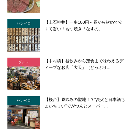
【上石神井】一串100円～昼から飲めて安
センベロ
くて旨い！もつ焼き「なすの」
【中村橋】昼飲みから定食まで味わえるデ
グルメ
ィープなお店「大天」（どっぷり...
【桜台】昼飲みの聖地！？“炭火と日本酒ち
センベロ
ょいちょい”でがつんとスーパー...