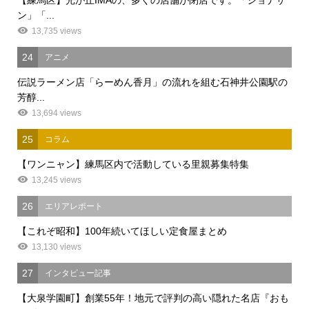
【練馬区】光が丘IMAの、多くの店舗が閉店です。「ジョナサ
ン」「...
13,735 views
24
アニメ
伝説ラーメン店「らーめん香月」の流れを組む石神井公園駅の
芳醇...
13,694 views
25
コラム
【ワンニャン】練馬区内で活動している里親募集特集
13,245 views
26
エリアレポート
【これぞ昭和】100年続いてほしい定食屋まとめ
13,130 views
27
インタビュー記事
【大泉学園町】創業55年！地元で評判の高い隠れた名店『おも