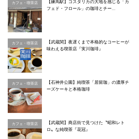
【練馬駅】コスタリカの大地を感じる「カ
カフェ・喫茶店
フェド・フロール」の珈琲とチー...
【武蔵関】夜遅くまで本格的なコーヒーが
カフェ・喫茶店
味わえる喫茶店『実川珈琲』
【石神井公園】純喫茶「居留珈」の濃厚チ
カフェ・喫茶店
ーズケーキと本格珈琲
【武蔵関】商店街で見つけた〝昭和レト
カフェ・喫茶店
ロ〟な純喫茶『花冠』