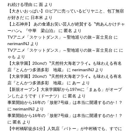
れ続ける理由
に
面
より
【大きいおっぱい】ロピアに売っているビリヤニと、包丁無宿
が好きだ
に
日本米
より
【上石神井】 あの食通お笑い芸人が絶賛する〝肉あんかけチャ
ーハン〟『中華 梁山泊』
に
匿名
より
TVアニメ「スケットダンス」～聖地巡りの旅～富士見台
に
nerimanINJ
より
TVアニメ「スケットダンス」～聖地巡りの旅～富士見台
に
に
ゃも
より
【大泉学園】20cmの〝天然特大海老フライ〟も味わえる有名
店『とんかつ多酒多彩 地蔵』
に
nerimanINJ
より
【大泉学園】20cmの〝天然特大海老フライ〟も味わえる有名
店『とんかつ多酒多彩 地蔵』
に
あー
より
【新規オープン】大泉学園駅から197mに「まぁる」がオープ
ンしたようです（ドーナツ）
に
匿名
より
事業開始から16年の「放射7号線」は本当に開通するのか！？
に
nerimanINJ
より
事業開始から16年の「放射7号線」は本当に開通するのか！？
に
匿名
より
【中村橋駅徒歩1分】人気店「バトー」が中村橋でも、すでに