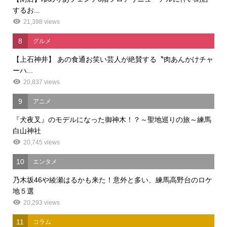
するお...
21,398 views
8
グルメ
【上石神井】 あの食通お笑い芸人が絶賛する〝肉あんかけチャ
ーハ...
20,837 views
9
アニメ
『犬夜叉』のモデルになった御神木！？～聖地巡りの旅～練馬
白山神社
20,745 views
10
エンタメ
乃木坂46や綾瀬はるかも来た！意外と多い、練馬高野台のロケ
地５選
20,293 views
11
コラム