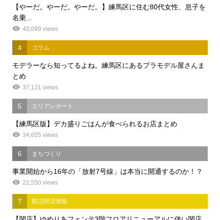
【やーだ。やーだ。やーだ。】練馬区に住む80代女性、息子を
名乗...
40,099 views
4
コラム
モデラーなら知ってるよね。練馬区にあるプラモデル屋さんま
とめ
37,121 views
5
エリアレポート
【練馬区版】デカ盛りごはんが食べられるお店まとめ
34,655 views
6
まちづくり
事業開始から16年の「放射7号線」は本当に開通するのか！？
22,550 views
7
開店閉店情報
【閉店】ゆめりあフェンテ3階フロアリニューアルに伴い閉店