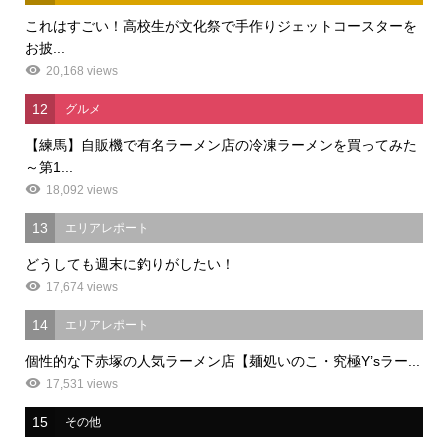
これはすごい！高校生が文化祭で手作りジェットコースターを
お披...
20,168 views
12
グルメ
【練馬】自販機で有名ラーメン店の冷凍ラーメンを買ってみた
～第1...
18,092 views
13
エリアレポート
どうしても週末に釣りがしたい！
17,674 views
14
エリアレポート
個性的な下赤塚の人気ラーメン店【麺処いのこ・究極Y’sラー...
17,531 views
15
その他