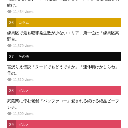
続け...
11,434 views
36
コラム
練馬区で最も犯罪発生数が少ないエリア、第一位は「練馬区高
野台...
11,379 views
37
その他
宮沢りえ伝説「ヌードでもどうですか」「連休明けかしらね」
母の...
11,310 views
38
グルメ
武蔵関に佇む老舗『バッファロー』愛される続ける絶品ビーフ
シチ...
11,309 views
39
グルメ