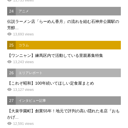
13,735 views
24
アニメ
伝説ラーメン店「らーめん香月」の流れを組む石神井公園駅の
芳醇...
13,693 views
25
コラム
【ワンニャン】練馬区内で活動している里親募集特集
13,243 views
26
エリアレポート
【これぞ昭和】100年続いてほしい定食屋まとめ
13,127 views
27
インタビュー記事
【大泉学園町】創業55年！地元で評判の高い隠れた名店『おも
かげ...
12,591 views