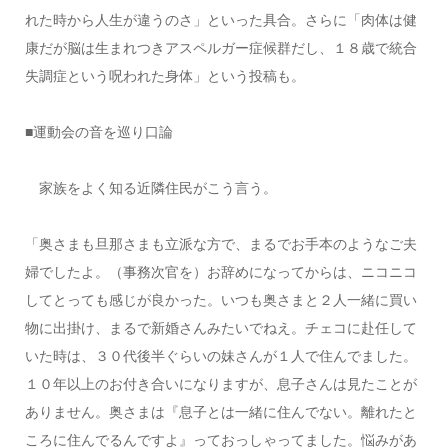
れた時から人生が違うのさ」といった具合。さらに「肉体は健
康だが脳は生まれつきアスペルガー症候群だし、１８歳で統合
失調症という呪われた身体」という投稿も。
■運動会の音を巡り口論
家族をよく知る近隣住民がこう言う。
「奥さまも旦那さまも立派な方で、まるでお手本のようなご夫
婦でしたよ。（事務次官を）お辞めになってからは、ニコニコ
してとっても感じが良かった。いつも奥さまと２人一緒に買い
物に出掛け、まるで新婚さんみたいでねえ。チェコに赴任して
いた時は、３０代後半ぐらいの妹さんが１人で住んでました。
１０年以上のお付き合いになりますが、息子さんは見たことが
ありません。奥さまは『息子とは一緒に住んでない。離れたと
ころに住んでるんですよ』っておっしゃってました。悩みがあ