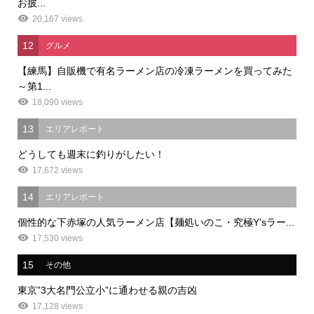
お披...
20,167 views
12
グルメ
【練馬】自販機で有名ラーメン店の冷凍ラーメンを買ってみた
～第1...
18,090 views
13
エリアレポート
どうしても週末に釣りがしたい！
17,672 views
14
エリアレポート
個性的な下赤塚の人気ラーメン店【麺処いのこ・究極Y’sラー...
17,530 views
15
その他
東京”3大名門公立小”に通わせる親の吉凶
17,128 views