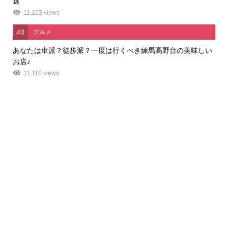
選
11,153 views
40
グルメ
あなたは車派？徒歩派？一度は行くべき練馬高野台の美味しい
お店♪
11,110 views