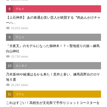
8
グルメ
【上石神井】 あの食通お笑い芸人が絶賛する〝肉あんかけチャ
ーハ...
20,833 views
9
アニメ
『犬夜叉』のモデルになった御神木！？～聖地巡りの旅～練馬
白山神社
20,730 views
10
エンタメ
乃木坂46や綾瀬はるかも来た！意外と多い、練馬高野台のロケ
地５選
20,282 views
11
コラム
これはすごい！高校生が文化祭で手作りジェットコースターを