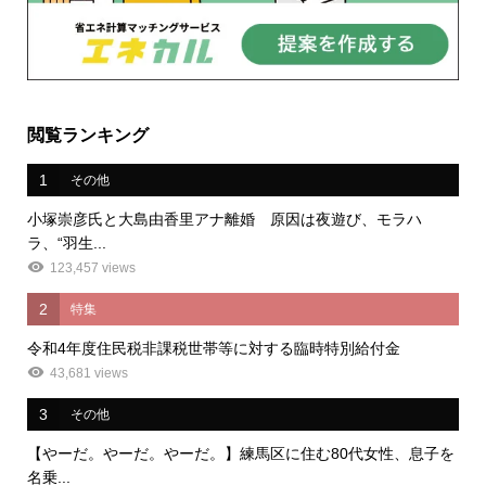
閲覧ランキング
1
その他
小塚崇彦氏と大島由香里アナ離婚 原因は夜遊び、モラハ
ラ、“羽生...
123,457 views
2
特集
令和4年度住民税非課税世帯等に対する臨時特別給付金
43,681 views
3
その他
【やーだ。やーだ。やーだ。】練馬区に住む80代女性、息子を
名乗...