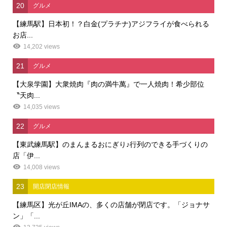
20
グルメ
【練馬駅】日本初！？白金(プラチナ)アジフライが食べられる
お店...
14,202 views
21
グルメ
【大泉学園】大衆焼肉『肉の満牛萬』で一人焼肉！希少部位
〝天肉...
14,035 views
22
グルメ
【東武練馬駅】のまんまるおにぎり♪行列のできる手づくりの
店「伊...
14,008 views
23
開店閉店情報
【練馬区】光が丘IMAの、多くの店舗が閉店です。「ジョナサ
ン」「...