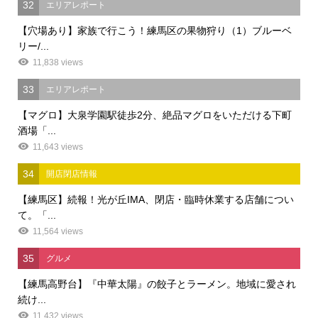
32
エリアレポート
【穴場あり】家族で行こう！練馬区の果物狩り（1）ブルーベ
リー/...
11,838 views
33
エリアレポート
【マグロ】大泉学園駅徒歩2分、絶品マグロをいただける下町
酒場「...
11,643 views
34
開店閉店情報
【練馬区】続報！光が丘IMA、閉店・臨時休業する店舗につい
て。「...
11,564 views
35
グルメ
【練馬高野台】『中華太陽』の餃子とラーメン。地域に愛され
続け...
11,432 views