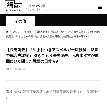
online タウン誌
「ネリマンタイムス」
その他
ブログ
その他
【長男刺殺】「生まれつきアスペルガー症候群、18歳で統合
失調症」 引きこもり長男刺殺、元農水次官が周囲にひた隠した戦慄の日常★9
【長男刺殺】「生まれつきアスペルガー症候群、18歳
で統合失調症」 引きこもり長男刺殺、元農水次官が周
囲にひた隠した戦慄の日常★9
2019.06.04
送検のため警視庁練馬署を出る熊沢英昭容疑者（Ｃ）共同通信
社