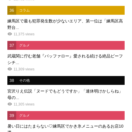
36
コラム
練馬区で最も犯罪発生数が少ないエリア、第一位は「練馬区高
野台...
11,375 views
37
グルメ
武蔵関に佇む老舗『バッファロー』愛される続ける絶品ビーフ
シチ...
11,309 views
38
その他
宮沢りえ伝説「ヌードでもどうですか」「連休明けかしらね」
母の...
11,305 views
39
グルメ
暑い日にはたまらない♡練馬区でかき氷メニューのあるお店10