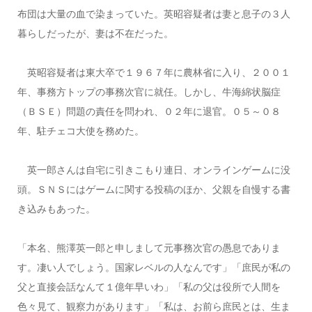
布団は大量の血で染まっていた。英昭容疑者は妻と息子の３人
暮らしだったが、妻は不在だった。
英昭容疑者は東大卒で１９６７年に農林省に入り、２００１
年、事務方トップの事務次官に就任。しかし、牛海綿状脳症
（ＢＳＥ）問題の責任を問われ、０２年に退官。０５～０８
年、駐チェコ大使を務めた。
英一郎さんは自宅に引きこもり連日、オンラインゲームに没
頭。ＳＮＳにはゲームに関する投稿のほか、父親を自慢する書
き込みもあった。
「本名、熊澤英一郎と申しまして元事務次官の愚息でありま
す。凄い人でしょう。国家レベルの人なんです」「庶民が私の
父と直接会話なんて１億年早いわ」「私の父は役所で人間を
色々見て、観察力があります」「私は、お前ら庶民とは、生ま