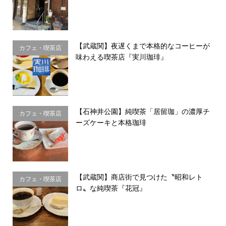
【武蔵関】夜遅くまで本格的なコーヒーが
カフェ・喫茶店
味わえる喫茶店『実川珈琲』
【石神井公園】純喫茶「居留珈」の濃厚チ
カフェ・喫茶店
ーズケーキと本格珈琲
【武蔵関】商店街で見つけた〝昭和レト
カフェ・喫茶店
ロ〟な純喫茶『花冠』