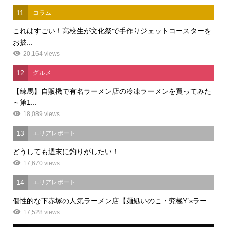
11
コラム
これはすごい！高校生が文化祭で手作りジェットコースターを
お披...
20,164 views
12
グルメ
【練馬】自販機で有名ラーメン店の冷凍ラーメンを買ってみた
～第1...
18,089 views
13
エリアレポート
どうしても週末に釣りがしたい！
17,670 views
14
エリアレポート
個性的な下赤塚の人気ラーメン店【麺処いのこ・究極Y’sラー...
17,528 views