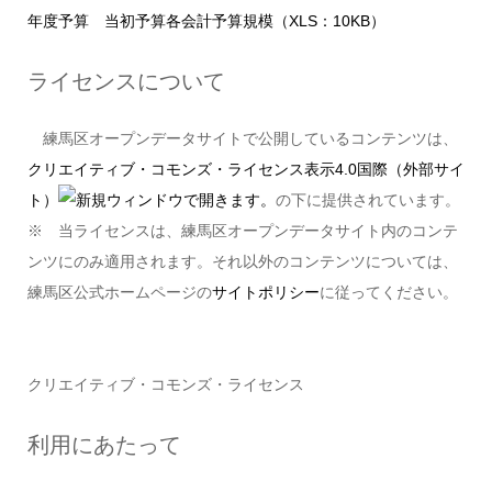
年度予算 当初予算各会計予算規模（XLS：10KB）
ライセンスについて
練馬区オープンデータサイトで公開しているコンテンツは、
クリエイティブ・コモンズ・ライセンス表示4.0国際（外部サイ
ト）
の下に提供されています。
※ 当ライセンスは、練馬区オープンデータサイト内のコンテ
ンツにのみ適用されます。それ以外のコンテンツについては、
練馬区公式ホームページの
サイトポリシー
に従ってください。
クリエイティブ・コモンズ・ライセンス
利用にあたって