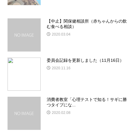
【中止】関保健相談所（赤ちゃんからの飲
む食べる相談）
2020.03.04
委員会記録を更新しました（11月16日）
2020.11.16
消費者教室「心理テストで知る！サギに勝
つタイプにな...
2020.02.08