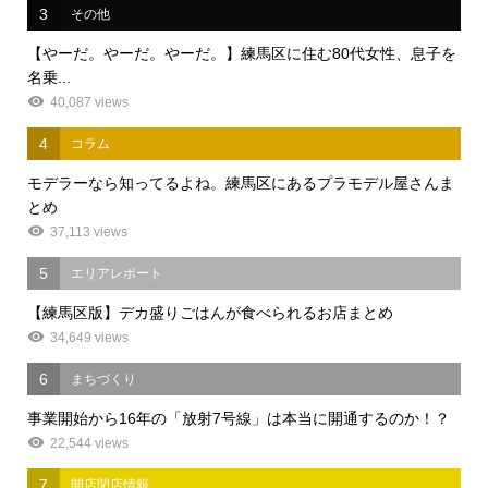
3
その他
【やーだ。やーだ。やーだ。】練馬区に住む80代女性、息子を
名乗...
40,087 views
4
コラム
モデラーなら知ってるよね。練馬区にあるプラモデル屋さんま
とめ
37,113 views
5
エリアレポート
【練馬区版】デカ盛りごはんが食べられるお店まとめ
34,649 views
6
まちづくり
事業開始から16年の「放射7号線」は本当に開通するのか！？
22,544 views
7
開店閉店情報