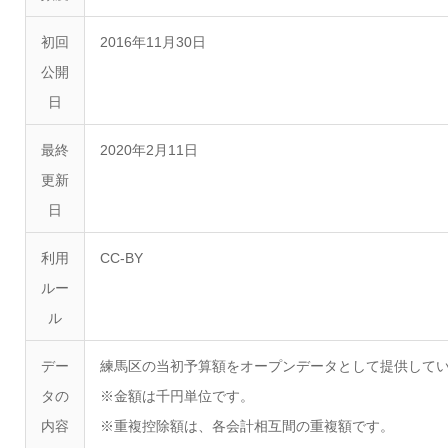
初回
2016年11月30日
公開
日
最終
2020年2月11日
更新
日
利用
CC-BY
ルー
ル
デー
練馬区の当初予算額をオープンデータとして提供して
タの
※金額は千円単位です。
内容
※重複控除額は、各会計相互間の重複額です。