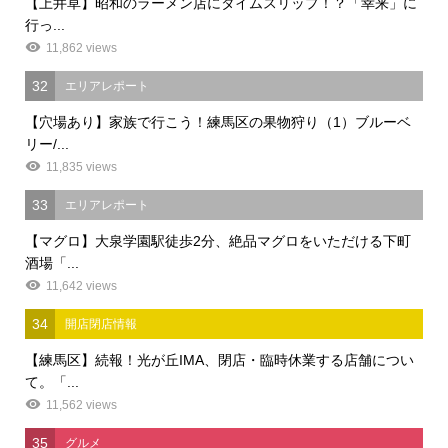
【上井草】昭和のラーメン店にタイムスリップ！？「幸来」に
行っ...
11,862 views
32
エリアレポート
【穴場あり】家族で行こう！練馬区の果物狩り（1）ブルーベ
リー/...
11,835 views
33
エリアレポート
【マグロ】大泉学園駅徒歩2分、絶品マグロをいただける下町
酒場「...
11,642 views
34
開店閉店情報
【練馬区】続報！光が丘IMA、閉店・臨時休業する店舗につい
て。「...
11,562 views
35
グルメ