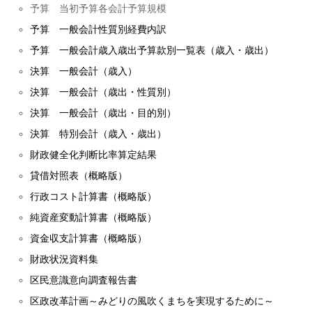
予算 当初予算各会計予算規模
予算 一般会計性質別経費内訳
予算 一般会計歳入歳出予算款別一覧表（歳入・歳出）
決算 一般会計（歳入）
決算 一般会計（歳出・性質別）
決算 一般会計（歳出・目的別）
決算 特別会計（歳入・歳出）
財政健全化判断比率算定結果
貸借対照表（概略版）
行政コスト計算書（概略版）
純資産変動計算書（概略版）
資金収支計算書（概略版）
財政状況資料集
区民意識意向調査報告書
区政改革計画～みどりの風吹くまちを実現するために～