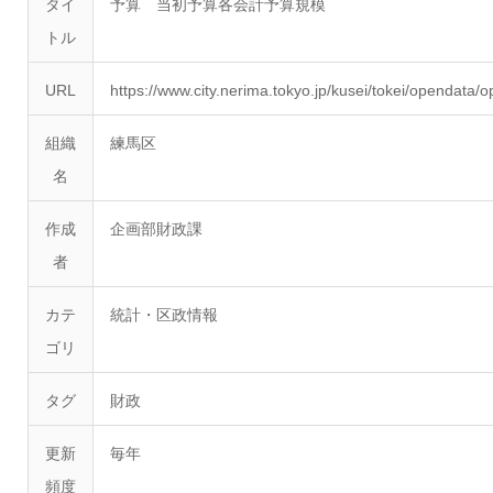
タイ
予算 当初予算各会計予算規模
トル
URL
https://www.city.nerima.tokyo.jp/kusei/tokei/opendata/
組織
練馬区
名
作成
企画部財政課
者
カテ
統計・区政情報
ゴリ
タグ
財政
更新
毎年
頻度