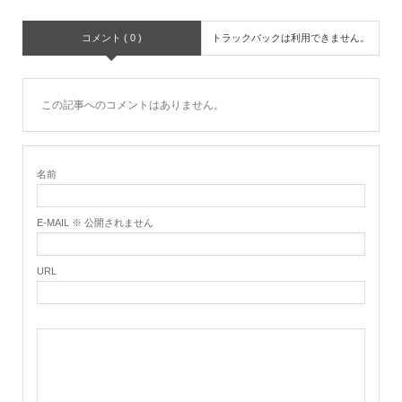
コメント ( 0 )
トラックバックは利用できません。
この記事へのコメントはありません。
名前
E-MAIL ※ 公開されません
URL