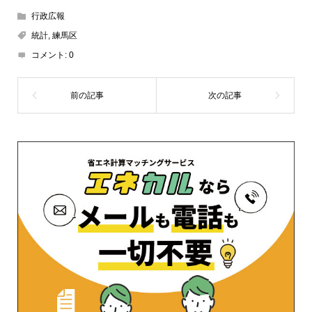
行政広報
統計
,
練馬区
コメント:
0