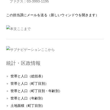
ファクス：03-3993-1195
この担当課にメールを送る（新しいウィンドウを開きます）
統計・区政情報
世帯と人口（総括表）
世帯と人口（町丁目別）
世帯と人口（町丁目別・年齢別）
世帯と人口（年齢別）
土地面積（町丁目別）