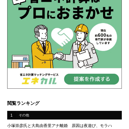
閲覧ランキング
1
その他
小塚崇彦氏と大島由香里アナ離婚 原因は夜遊び、モラハ