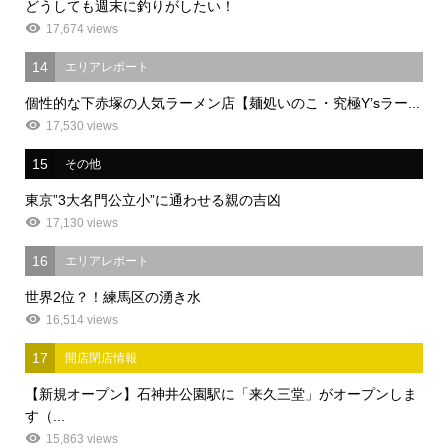
どうしても週末に釣りがしたい！
17,674 views
14
エリアレポート
個性的な下赤塚の人気ラーメン店【麺処いのこ・究極Y’sラー...
17,530 views
15
その他
東京”3大名門公立小”に通わせる親の吉凶
17,130 views
16
エリアレポート
世界2位？！練馬区の湧き水
16,514 views
17
開店閉店情報
【新規オープン】石神井公園駅に「来久三堂」がオープンしま
す（...
15,863 views