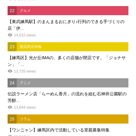
22
グルメ
【東武練馬駅】のまんまるおにぎり♪行列のできる手づくりの
店「伊...
14,010 views
23
開店閉店情報
【練馬区】光が丘IMAの、多くの店舗が閉店です。「ジョナサ
ン」「...
13,735 views
24
アニメ
伝説ラーメン店「らーめん香月」の流れを組む石神井公園駅の
芳醇...
13,694 views
25
コラム
【ワンニャン】練馬区内で活動している里親募集特集