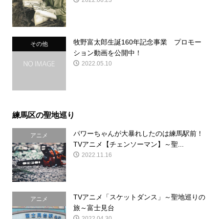
牧野富太郎生誕160年記念事業 プロモー
その他
ション動画を公開中！
2022.05.10
練馬区の聖地巡り
パワーちゃんが大暴れしたのは練馬駅前！
アニメ
TVアニメ【チェンソーマン】～聖...
2022.11.16
TVアニメ「スケットダンス」～聖地巡りの
アニメ
旅～富士見台
2022.04.30