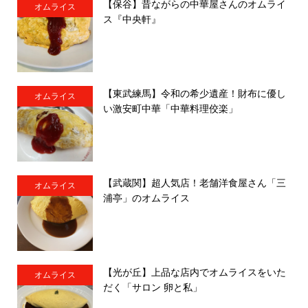
【保谷】昔ながらの中華屋さんのオムライ
オムライス
ス『中央軒』
【東武練馬】令和の希少遺産！財布に優し
オムライス
い激安町中華「中華料理佼楽」
【武蔵関】超人気店！老舗洋食屋さん「三
オムライス
浦亭」のオムライス
【光が丘】上品な店内でオムライスをいた
オムライス
だく「サロン 卵と私」