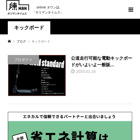
online タウン誌
「ネリマンタイムス」
キックボード
ブログ
キックボード
公道走行可能な電動キックボー
プロダクト
ドがいよいよ一般販...
2020.01.16