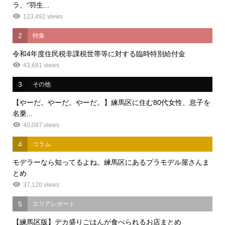
ラ、“羽生...
123,492 views
2
特集
令和4年度住民税非課税世帯等に対する臨時特別給付金
43,681 views
3
その他
【やーだ。やーだ。やーだ。】練馬区に住む80代女性、息子を
名乗...
40,097 views
4
コラム
モデラーなら知ってるよね。練馬区にあるプラモデル屋さんま
とめ
37,120 views
5
エリアレポート
【練馬区版】デカ盛りごはんが食べられるお店まとめ