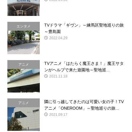
TVドラマ「ギヴン」～練馬区聖地巡りの旅
エンタメ
～豊島園
2022.04.29
TVアニメ「はたらく魔王さま！」魔王サタ
アニメ
ンがヘルプで来た遊園地～聖地巡...
2021.11.18
隣に引っ越してきたのは可愛い女の子！TV
アニメ
アニメ「ONEROOM」～聖地巡りの旅...
2021.09.17