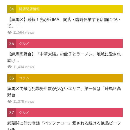
34
開店閉店情報
【練馬区】続報！光が丘IMA、閉店・臨時休業する店舗につい
て。「...
11,564 views
35
グルメ
【練馬高野台】『中華太陽』の餃子とラーメン。地域に愛され
続け...
11,434 views
36
コラム
練馬区で最も犯罪発生数が少ないエリア、第一位は「練馬区高
野台...
11,378 views
37
グルメ
武蔵関に佇む老舗『バッファロー』愛される続ける絶品ビーフ
シチ...