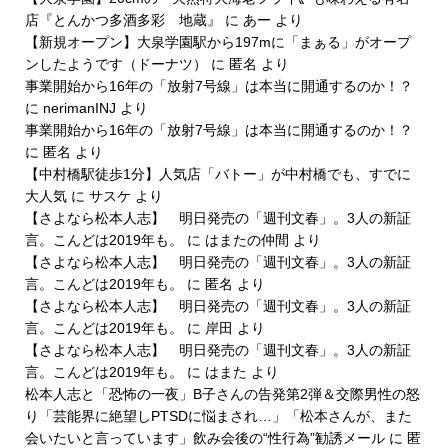
店『とんかつ多酒多彩 地蔵』
に
あー
より
【新規オープン】大泉学園駅から197mに「まぁる」がオープ
ンしたようです（ドーナツ）
に
匿名
より
事業開始から16年の「放射7号線」は本当に開通するのか！？
に
nerimanINJ
より
事業開始から16年の「放射7号線」は本当に開通するのか！？
に
匿名
より
【中村橋駅徒歩1分】人気店「バトー」が中村橋でも、すでに
大人気
に
サスケ
より
【さよなら松本人志】 明日発売の「週刊文春」。3人の新証
言。こんどは2019年も。
に
はまたの仲間
より
【さよなら松本人志】 明日発売の「週刊文春」。3人の新証
言。こんどは2019年も。
に
匿名
より
【さよなら松本人志】 明日発売の「週刊文春」。3人の新証
言。こんどは2019年も。
に
岸田
より
【さよなら松本人志】 明日発売の「週刊文春」。3人の新証
言。こんどは2019年も。
に
はまた
より
松本人志と「恐怖の一夜」B子さんの告発第2弾＆交際男性の怒
り「芸能界に絶望しPTSDに悩まされ…」「松本さんが、また
会いたいと言っています」飲み会後の“性行為”勧誘メール
に
匿