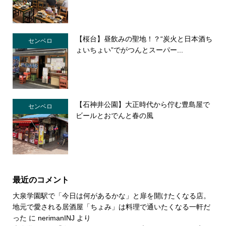
【桜台】昼飲みの聖地！？“炭火と日本酒ち
センベロ
ょいちょい”でがつんとスーパー...
【石神井公園】大正時代から佇む豊島屋で
センベロ
ビールとおでんと春の風
最近のコメント
大泉学園駅で「今日は何があるかな」と扉を開けたくなる店。
地元で愛される居酒屋「ちょみ」は料理で通いたくなる一軒だ
った
に
nerimanINJ
より