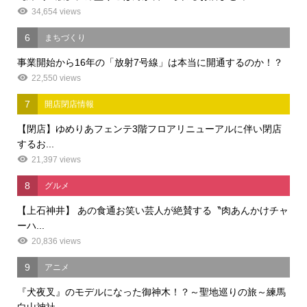
34,654 views
6
まちづくり
事業開始から16年の「放射7号線」は本当に開通するのか！？
22,550 views
7
開店閉店情報
【閉店】ゆめりあフェンテ3階フロアリニューアルに伴い閉店
するお...
21,397 views
8
グルメ
【上石神井】 あの食通お笑い芸人が絶賛する〝肉あんかけチャ
ーハ...
20,836 views
9
アニメ
『犬夜叉』のモデルになった御神木！？～聖地巡りの旅～練馬
白山神社