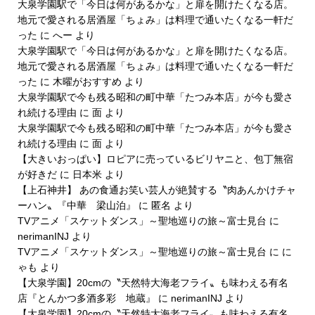
大泉学園駅で「今日は何があるかな」と扉を開けたくなる店。
地元で愛される居酒屋「ちょみ」は料理で通いたくなる一軒だ
った
に
へー
より
大泉学園駅で「今日は何があるかな」と扉を開けたくなる店。
地元で愛される居酒屋「ちょみ」は料理で通いたくなる一軒だ
った
に
木曜がおすすめ
より
大泉学園駅で今も残る昭和の町中華「たつみ本店」が今も愛さ
れ続ける理由
に
面
より
大泉学園駅で今も残る昭和の町中華「たつみ本店」が今も愛さ
れ続ける理由
に
面
より
【大きいおっぱい】ロピアに売っているビリヤニと、包丁無宿
が好きだ
に
日本米
より
【上石神井】 あの食通お笑い芸人が絶賛する〝肉あんかけチャ
ーハン〟『中華 梁山泊』
に
匿名
より
TVアニメ「スケットダンス」～聖地巡りの旅～富士見台
に
nerimanINJ
より
TVアニメ「スケットダンス」～聖地巡りの旅～富士見台
に
に
ゃも
より
【大泉学園】20cmの〝天然特大海老フライ〟も味わえる有名
店『とんかつ多酒多彩 地蔵』
に
nerimanINJ
より
【大泉学園】20cmの〝天然特大海老フライ〟も味わえる有名