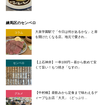
練馬区のセンベロ
大泉学園駅で「今日は何があるかな」と扉
コラム
を開けたくなる店。地元で愛され...
【上石神井】一串100円～昼から飲めて安
センベロ
くて旨い！もつ焼き「なすの」
【中村橋】昼飲みから定食まで味わえるデ
グルメ
ィープなお店「大天」（どっぷり...