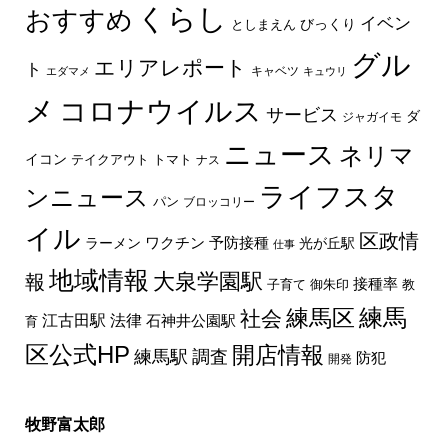
くらし
おすすめ
イベン
びっくり
としまえん
グル
エリアレポート
ト
キャベツ
エダマメ
キュウリ
メ
コロナウイルス
サービス
ダ
ジャガイモ
ニュース
ネリマ
イコン
トマト
テイクアウト
ナス
ライフスタ
ンニュース
パン
ブロッコリー
イル
区政情
ラーメン
ワクチン
予防接種
光が丘駅
仕事
地域情報
大泉学園駅
報
接種率
教
子育て
御朱印
練馬区
練馬
社会
法律
江古田駅
石神井公園駅
育
区公式HP
開店情報
練馬駅
調査
防犯
開発
牧野富太郎