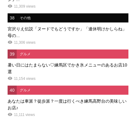
11,309 views
38
その他
宮沢りえ伝説「ヌードでもどうですか」「連休明けかしらね」
母の...
11,306 views
39
グルメ
暑い日にはたまらない♡練馬区でかき氷メニューのあるお店10
選
11,154 views
40
グルメ
あなたは車派？徒歩派？一度は行くべき練馬高野台の美味しい
お店♪
11,111 views