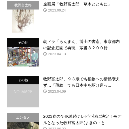
企画展「牧野富太郎 草木とともに」
牧野富太郎
2023.09.24
朝ドラ「らんまん」博士の書斎、東京都内
その他
の記念庭園で再現…蔵書３２００冊...
2023.04.13
牧野富太郎、９３歳でも植物への情熱衰え
その他
ず…「薄給」でも日本中を駆け巡っ...
2023.04.09
2023春のNHK連続テレビ小説に決定！モデ
エンタメ
ルとなった牧野富太郎(まきの・と...
2022.06.23