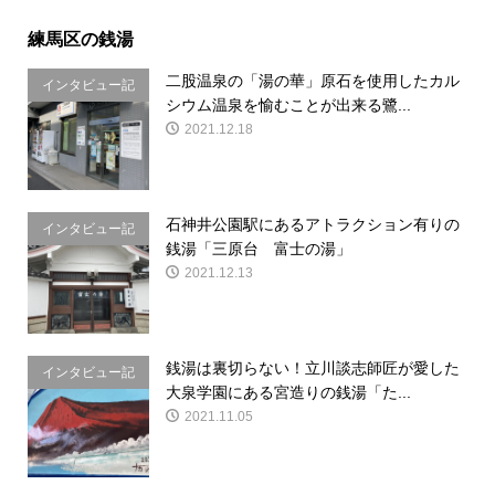
練馬区の銭湯
二股温泉の「湯の華」原石を使用したカル
インタビュー記
シウム温泉を愉むことが出来る鷺...
事
2021.12.18
石神井公園駅にあるアトラクション有りの
インタビュー記
銭湯「三原台 富士の湯」
事
2021.12.13
銭湯は裏切らない！立川談志師匠が愛した
インタビュー記
大泉学園にある宮造りの銭湯「た...
事
2021.11.05