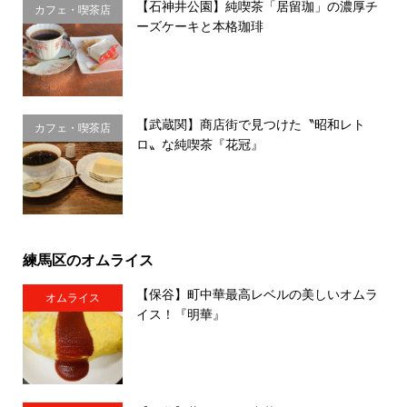
【石神井公園】純喫茶「居留珈」の濃厚チ
カフェ・喫茶店
ーズケーキと本格珈琲
【武蔵関】商店街で見つけた〝昭和レト
カフェ・喫茶店
ロ〟な純喫茶『花冠』
練馬区のオムライス
【保谷】町中華最高レベルの美しいオムラ
オムライス
イス！『明華』