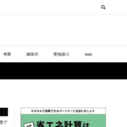
考察
御朱印
聖地巡り
web
里ア