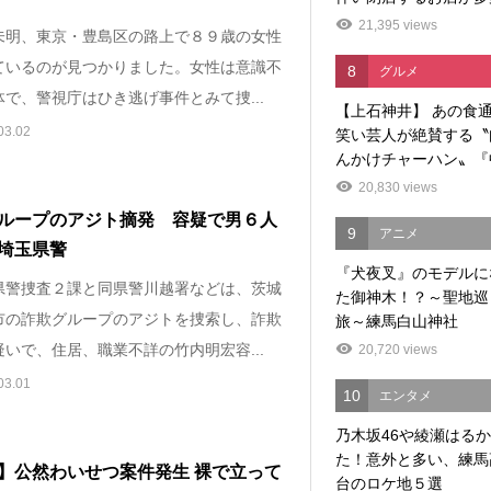
21,395 views
明、東京・豊島区の路上で８９歳の女性
ているのが見つかりました。女性は意識不
8
グルメ
で、警視庁はひき逃げ事件とみて捜...
【上石神井】 あの食
03.02
笑い芸人が絶賛する〝
んかけチャーハン〟『中
20,830 views
ループのアジト摘発 容疑で男６人
9
アニメ
埼玉県警
『犬夜叉』のモデルに
警捜査２課と同県警川越署などは、茨城
た御神木！？～聖地巡
市の詐欺グループのアジトを捜索し、詐欺
旅～練馬白山神社
いで、住居、職業不詳の竹内明宏容...
20,720 views
03.01
10
エンタメ
乃木坂46や綾瀬はる
た！意外と多い、練馬
】公然わいせつ案件発生 裸で立って
台のロケ地５選