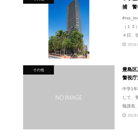
捕 警
#rss
（１３
４日、強
2019.
豊島区
その他
警視庁
中学1
して、
報課長、
2019.