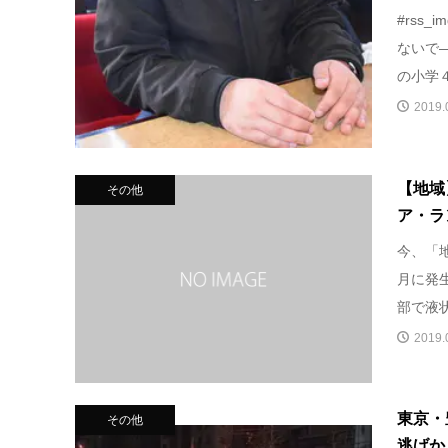
#rss
ないで
の小学４
2019.
【地域
その他
ア・ラ
今、「
月に発
部で液状
2019.
東京・
その他
逃げか