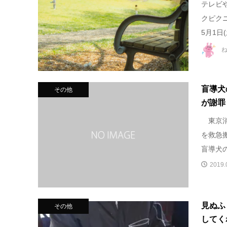
テレビ
クピク
5月1日(
盲導犬
その他
が謝罪
東京消
を救急
盲導犬の
2019.
見ぬふ
その他
してく