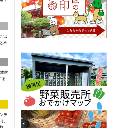
モデ
ごは
とめ
「放射
する
ンテ
ルに
...