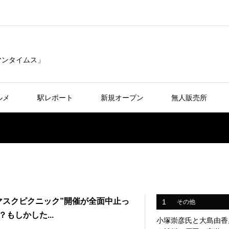
リマンタイムス」
ルメ
駅レポート
新規オープン
無人販売所
マスクピクニック”開催が全面中止っ
1
その他
？もしかした...
小塚崇彦氏と大島由香