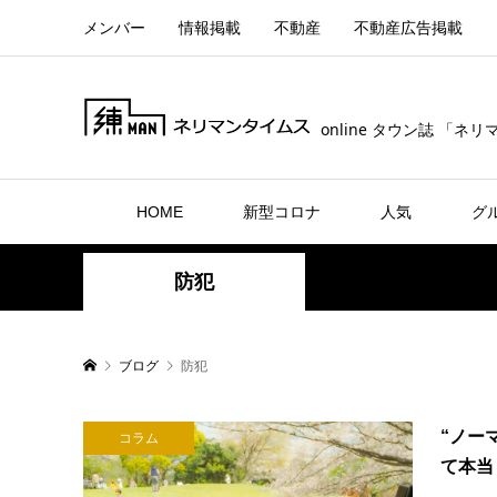
メンバー
情報掲載
不動産
不動産広告掲載
online タウン誌 「ネ
HOME
新型コロナ
人気
グ
防犯
ブログ
防犯
“ノー
コラム
て本当