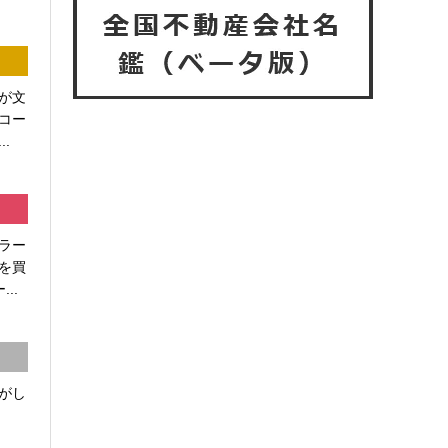
が文
コー
.
ラー
を買
..
がし