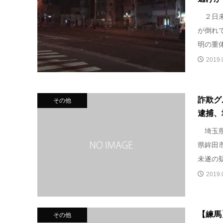
２日未
が倒れ
明の重体
2019.
詐欺グ
その他
逮捕、
埼玉県
県鉾田
未遂の疑
2019.
【練馬
その他