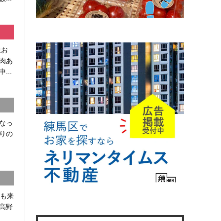
通お
肉あ
...
なっ
りの
かも来
高野