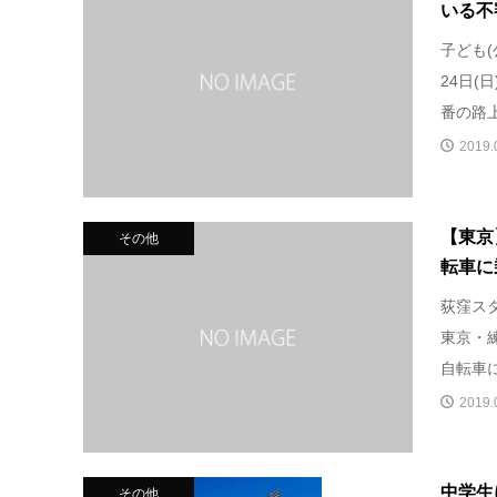
いる不
子ども(
24日(
番の路上
2019.
【東京
その他
転車に
荻窪ス
東京・
自転車に
2019.
中学生
その他