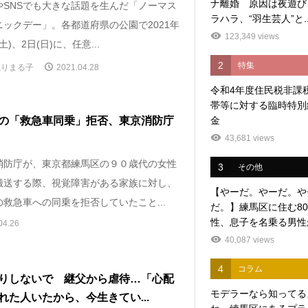
ナ離婚 原因は夜遊び
やSNSでも大きな話題を生んだ「ノーマス
ラハラ、“羽生芸人”と..
ニックデー」。各都道府県の公園で2021年
123,349 views
土)、2日(日)に、任意...
2
特集
ねりまる子
2021.04.28
令和4年度住民税非課
帯等に対する臨時特別
金
の「救急車同乗」拒否、東京消防庁
43,681 views
防庁が、東京都練馬区の９０歳代の女性
3
その他
搬送する際、視覚障害がある家族に対し、
【やーだ。やーだ。や
救急車への同乗を拒否していたこと...
だ。】練馬区に住む8
性、息子を名乗る男性か
04.26
40,087 views
4
コラム
りしないで 継父から虐待…「心配
モデラーなら知ってる
れた人いたから、今生きてい...