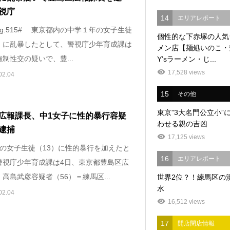
視庁
14
エリアレポート
_img:515# 東京都内の中学１年の女子生徒
個性的な下赤塚の人気
）に乱暴したとして、警視庁少年育成課は
メン店【麺処いのこ・
制性交の疑いで、豊...
Y’sラーメン・じ...
17,528 views
02.04
15
その他
東京”3大名門公立小”
広報課長、中1女子に性的暴行容疑
わせる親の吉凶
逮捕
17,125 views
年の女子生徒（13）に性的暴行を加えたと
16
エリアレポート
警視庁少年育成課は4日、東京都豊島区広
高島武彦容疑者（56）＝練馬区...
世界2位？！練馬区の
水
02.04
16,512 views
17
開店閉店情報