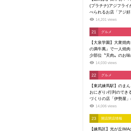
(プラチナ)アジフライ
べられるお店「アジ好..
14,201 views
21
グルメ
【大泉学園】大衆焼肉
の満牛萬』で一人焼肉
少部位〝天肉〟のお味
14,030 views
22
グルメ
【東武練馬駅】のまん
おにぎり♪行列のでき
づくりの店「伊勢屋」に
14,006 views
23
開店閉店情報
【練馬区】光が丘IMA