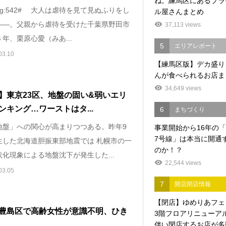
ね。練馬区にあるプラ
_img:542# 大人は虐待を見て見ぬふりをし
ル屋さんまとめ
——。父親から虐待を受けた千葉県野田市
37,113 views
年、栗原心愛（みあ...
5
エリアレポート
03.10
【練馬区版】デカ盛り
んが食べられるお店ま
34,649 views
】東京23区、地盤の固い&弱いエリ
ンキング…ワーストはタ...
6
まちづくり
地盤」への関心が高まりつつある。昨年9
事業開始から16年の
7号線」は本当に開通
生した北海道胆振東部地震では 札幌市の一
のか！？
化現象による地盤沈下が発生した...
22,544 views
03.05
7
開店閉店情報
【閉店】ゆめりあフェ
豊島区で高齢女性が意識不明、ひき
3階フロアリニューア
伴い閉店するお店が多数