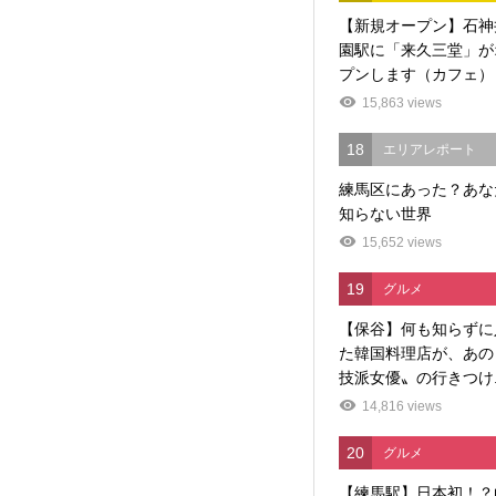
【新規オープン】石神
園駅に「来久三堂」が
プンします（カフェ）
15,863 views
18
エリアレポート
練馬区にあった？あな
知らない世界
15,652 views
19
グルメ
【保谷】何も知らずに
た韓国料理店が、あの
技派女優〟の行きつけ..
14,816 views
20
グルメ
【練馬駅】日本初！？