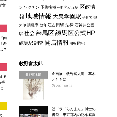
が食
区政情
ン
ワクチン
予防接種
光が丘駅
仕事
.
地域情報
大泉学園駅
報
子育て
御
法律
江古田駅
石神井公園
接種率
教育
朱印
練馬区
練馬区公式HP
社会
駅
『肉
開店情報
練馬駅
調査
防犯
！希
開発
は？
牧野富太郎
企画展「牧野富太郎 草木
牧野富太郎
まる
とともに」
る手
2023.09.24
...
朝ドラ「らんまん」博士の
その他
書斎、東京都内の記念庭園
の、