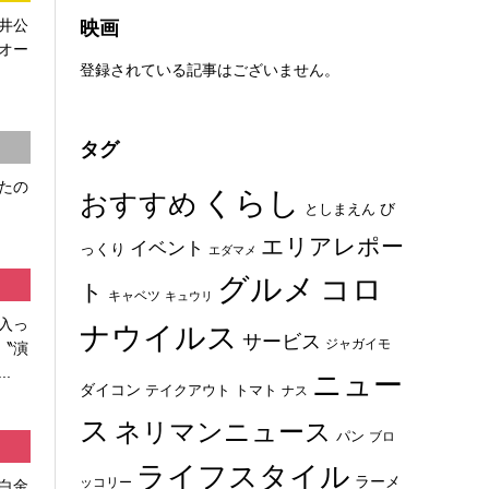
映画
井公
オー
登録されている記事はございません。
タグ
たの
くらし
おすすめ
び
としまえん
エリアレポー
イベント
っくり
エダマメ
グルメ
コロ
ト
キャベツ
キュウリ
入っ
ナウイルス
サービス
ジャガイモ
〝演
.
ニュー
ダイコン
トマト
テイクアウト
ナス
ス
ネリマンニュース
パン
ブロ
ライフスタイル
ラーメ
ッコリー
白金