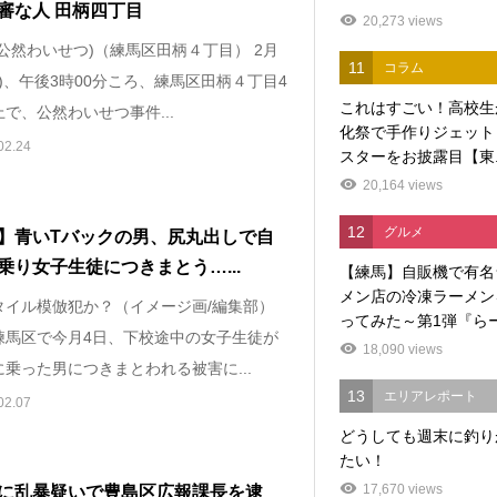
審な人 田柄四丁目
20,273 views
公然わいせつ)（練馬区田柄４丁目） 2月
11
コラム
日)、午後3時00分ころ、練馬区田柄４丁目4
これはすごい！高校生
で、公然わいせつ事件...
化祭で手作りジェット
02.24
スターをお披露目【東..
20,164 views
12
グルメ
】青いTバックの男、尻丸出しで自
乗り女子生徒につきまとう…...
【練馬】自販機で有名
メン店の冷凍ラーメン
タイル模倣犯か？（イメージ画/編集部）
ってみた～第1弾『らー.
練馬区で今月4日、下校途中の女子生徒が
18,090 views
乗った男につきまとわれる被害に...
13
エリアレポート
02.07
どうしても週末に釣り
たい！
17,670 views
に乱暴疑いで豊島区広報課長を逮