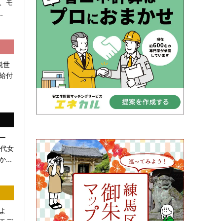
、モ
.
税世
給付
ー
0代女
...
よ