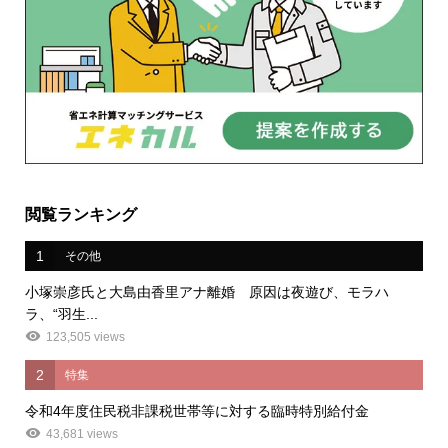
閲覧ランキング
1
その他
小塚崇彦氏と大島由香里アナ離婚 原因は夜遊び、モラハ
ラ、“羽生...
123,505 views
2
特集
令和4年度住民税非課税世帯等に対する臨時特別給付金
43,681 views