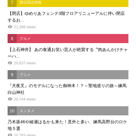
7
開店閉店情報
【閉店】ゆめりあフェンテ3階フロアリニューアルに伴い閉店
するお...
21,398 views
8
グルメ
【上石神井】 あの食通お笑い芸人が絶賛する〝肉あんかけチャ
ーハ...
20,837 views
9
アニメ
『犬夜叉』のモデルになった御神木！？～聖地巡りの旅～練馬
白山神社
20,744 views
10
エンタメ
乃木坂46や綾瀬はるかも来た！意外と多い、練馬高野台のロケ
地５選
20,293 views