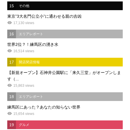
15
その他
東京”3大名門公立小”に通わせる親の吉凶
17,130 views
16
エリアレポート
世界2位？！練馬区の湧き水
16,514 views
17
開店閉店情報
【新規オープン】石神井公園駅に「来久三堂」がオープンしま
す（...
15,863 views
18
エリアレポート
練馬区にあった？あなたの知らない世界
15,654 views
19
グルメ