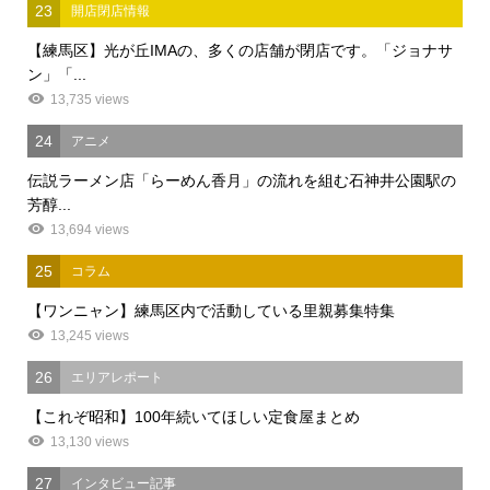
23
開店閉店情報
【練馬区】光が丘IMAの、多くの店舗が閉店です。「ジョナサ
ン」「...
13,735 views
24
アニメ
伝説ラーメン店「らーめん香月」の流れを組む石神井公園駅の
芳醇...
13,694 views
25
コラム
【ワンニャン】練馬区内で活動している里親募集特集
13,245 views
26
エリアレポート
【これぞ昭和】100年続いてほしい定食屋まとめ
13,130 views
27
インタビュー記事