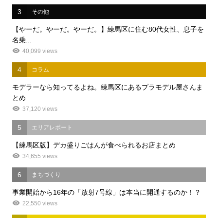
3
その他
【やーだ。やーだ。やーだ。】練馬区に住む80代女性、息子を
名乗...
40,099 views
4
コラム
モデラーなら知ってるよね。練馬区にあるプラモデル屋さんま
とめ
37,120 views
5
エリアレポート
【練馬区版】デカ盛りごはんが食べられるお店まとめ
34,655 views
6
まちづくり
事業開始から16年の「放射7号線」は本当に開通するのか！？
22,550 views