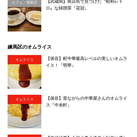
【武蔵関】商店街で見つけた〝昭和レト
カフェ・喫茶店
ロ〟な純喫茶『花冠』
練馬区のオムライス
【保谷】町中華最高レベルの美しいオムラ
オムライス
イス！『明華』
【保谷】昔ながらの中華屋さんのオムライ
オムライス
ス『中央軒』