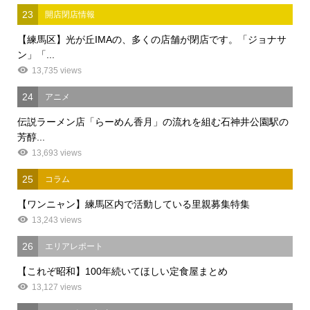
23
開店閉店情報
【練馬区】光が丘IMAの、多くの店舗が閉店です。「ジョナサ
ン」「...
13,735 views
24
アニメ
伝説ラーメン店「らーめん香月」の流れを組む石神井公園駅の
芳醇...
13,693 views
25
コラム
【ワンニャン】練馬区内で活動している里親募集特集
13,243 views
26
エリアレポート
【これぞ昭和】100年続いてほしい定食屋まとめ
13,127 views