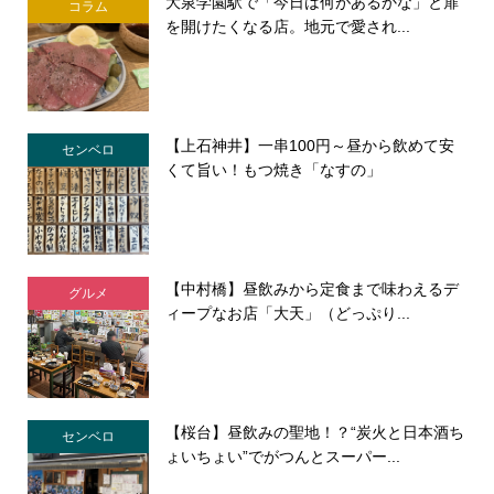
大泉学園駅で「今日は何があるかな」と扉
コラム
を開けたくなる店。地元で愛され...
【上石神井】一串100円～昼から飲めて安
センベロ
くて旨い！もつ焼き「なすの」
【中村橋】昼飲みから定食まで味わえるデ
グルメ
ィープなお店「大天」（どっぷり...
【桜台】昼飲みの聖地！？“炭火と日本酒ち
センベロ
ょいちょい”でがつんとスーパー...