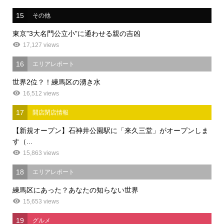
15
その他
東京”3大名門公立小”に通わせる親の吉凶
17,127 views
16
エリアレポート
世界2位？！練馬区の湧き水
16,512 views
17
開店閉店情報
【新規オープン】石神井公園駅に「来久三堂」がオープンしま
す（...
15,863 views
18
エリアレポート
練馬区にあった？あなたの知らない世界
15,653 views
19
グルメ