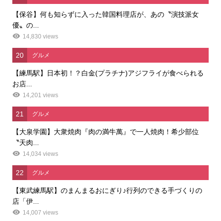
【保谷】何も知らずに入った韓国料理店が、あの〝演技派女
優〟の...
14,830 views
20
グルメ
【練馬駅】日本初！？白金(プラチナ)アジフライが食べられる
お店...
14,201 views
21
グルメ
【大泉学園】大衆焼肉『肉の満牛萬』で一人焼肉！希少部位
〝天肉...
14,034 views
22
グルメ
【東武練馬駅】のまんまるおにぎり♪行列のできる手づくりの
店「伊...
14,007 views