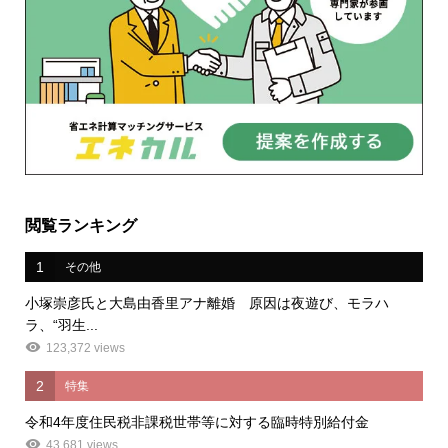
閲覧ランキング
1
その他
小塚崇彦氏と大島由香里アナ離婚 原因は夜遊び、モラハ
ラ、“羽生...
123,372 views
2
特集
令和4年度住民税非課税世帯等に対する臨時特別給付金
43,681 views