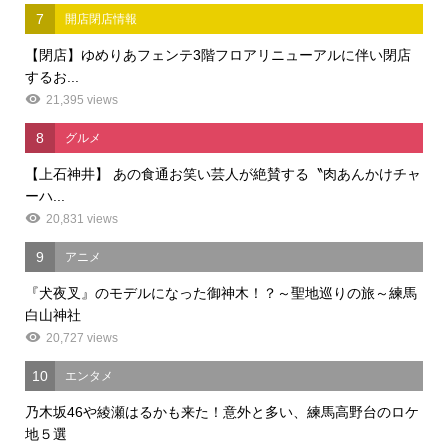
7
開店閉店情報
【閉店】ゆめりあフェンテ3階フロアリニューアルに伴い閉店
するお...
21,395 views
8
グルメ
【上石神井】 あの食通お笑い芸人が絶賛する〝肉あんかけチャ
ーハ...
20,831 views
9
アニメ
『犬夜叉』のモデルになった御神木！？～聖地巡りの旅～練馬
白山神社
20,727 views
10
エンタメ
乃木坂46や綾瀬はるかも来た！意外と多い、練馬高野台のロケ
地５選