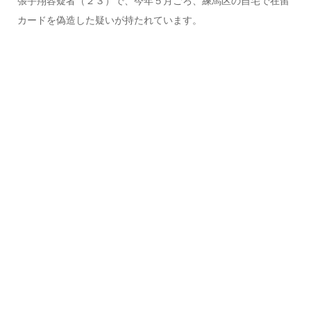
張宇翔容疑者（２３）で、今年５月ごろ、練馬区の自宅で在留
カードを偽造した疑いが持たれています。