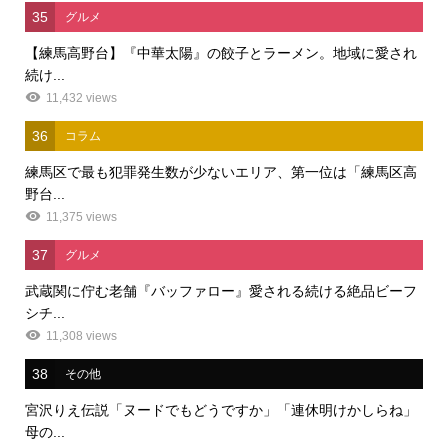
35
グルメ
【練馬高野台】『中華太陽』の餃子とラーメン。地域に愛され
続け...
11,432 views
36
コラム
練馬区で最も犯罪発生数が少ないエリア、第一位は「練馬区高
野台...
11,375 views
37
グルメ
武蔵関に佇む老舗『バッファロー』愛される続ける絶品ビーフ
シチ...
11,308 views
38
その他
宮沢りえ伝説「ヌードでもどうですか」「連休明けかしらね」
母の...