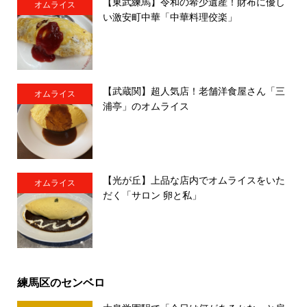
【東武練馬】令和の希少遺産！財布に優し
オムライス
い激安町中華「中華料理佼楽」
【武蔵関】超人気店！老舗洋食屋さん「三
オムライス
浦亭」のオムライス
【光が丘】上品な店内でオムライスをいた
オムライス
だく「サロン 卵と私」
練馬区のセンベロ