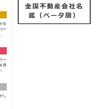
が文
コー
.
ラー
を買
..
がし