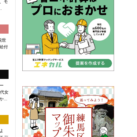
、モ
.
税世
給付
ー
0代女
...
よ