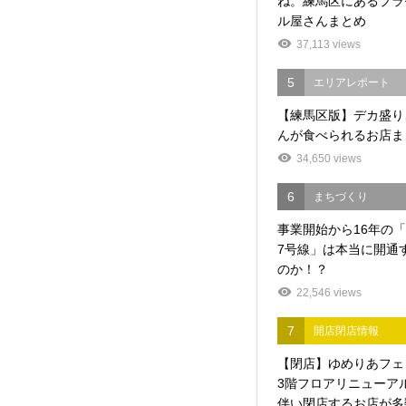
ね。練馬区にあるプラ
ル屋さんまとめ
37,113 views
5
エリアレポート
【練馬区版】デカ盛り
んが食べられるお店ま
34,650 views
6
まちづくり
事業開始から16年の
7号線」は本当に開通
のか！？
22,546 views
7
開店閉店情報
【閉店】ゆめりあフェ
3階フロアリニューア
伴い閉店するお店が多数