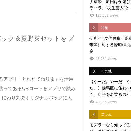
ナ離婚 原因は夜遊び
ラハラ、“羽生芸人”と..
123,358 views
2
特集
バック＆夏野菜セットをプ
令和4年度住民税非課
帯等に対する臨時特別
金
43,681 views
3
その他
るアプリ「とれたてねりま」を活用
【やーだ。やーだ。や
だ。】練馬区に住む8
貼ってあるQRコードをアプリで読み
性、息子を名乗る男性か
）にねり丸のオリジナルバックに入
40,088 views
4
コラム
モデラーなら知ってる