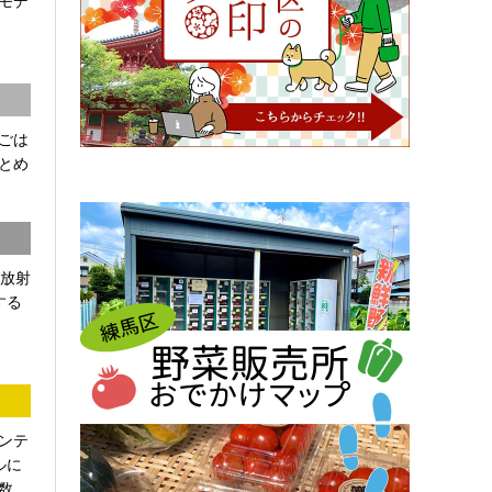
モデ
ごは
とめ
「放射
する
ンテ
ルに
...