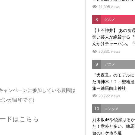
21,395 views
8
グルメ
【上石神井】 あの食
笑い芸人が絶賛する〝
んかけチャーハン〟『中
20,831 views
9
アニメ
『犬夜叉』のモデルに
た御神木！？～聖地巡
旅～練馬白山神社
キャンペーンに参加している農園は
20,722 views
ピンが目印です）
10
エンタメ
ードはこちら
乃木坂46や綾瀬はる
た！意外と多い、練馬
台のロケ地５選