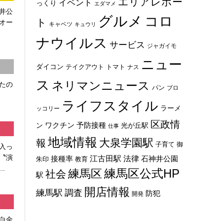
エリアレポー
イベント
っくり
エダマメ
井公
グルメ
コロ
ト
オー
キャベツ
キュウリ
ナウイルス
サービス
ジャガイモ
ニュー
ダイコン
トマト
テイクアウト
ナス
ス
ネリマンニュース
たの
パン
ブロ
ライフスタイル
ラーメ
ッコリー
区政情
ン
ワクチン
予防接種
光が丘駅
仕事
地域情報
大泉学園駅
報
子育て
御
入っ
〝演
法律
江古田駅
石神井公園
接種率
教育
朱印
.
練馬区
練馬区公式HP
社会
駅
開店情報
練馬駅
調査
防犯
開発
白金