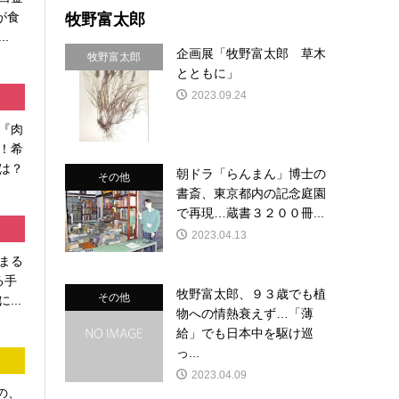
牧野富太郎
が食
.
企画展「牧野富太郎 草木
牧野富太郎
とともに」
2023.09.24
『肉
！希
は？
朝ドラ「らんまん」博士の
その他
書斎、東京都内の記念庭園
で再現…蔵書３２００冊...
2023.04.13
まる
る手
牧野富太郎、９３歳でも植
その他
...
物への情熱衰えず…「薄
給」でも日本中を駆け巡
っ...
2023.04.09
の、