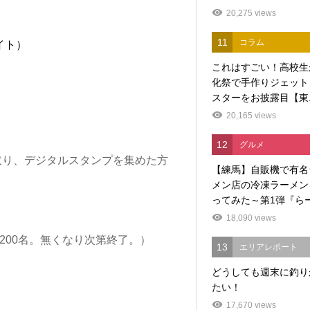
20,275 views
11
コラム
サイト）
これはすごい！高校生
化祭で手作りジェット
スターをお披露目【東..
20,165 views
12
グルメ
取り、デジタルスタンプを集めた方
【練馬】自販機で有名
メン店の冷凍ラーメン
ってみた～第1弾『らー.
18,090 views
200名。無くなり次第終了。）
13
エリアレポート
どうしても週末に釣り
たい！
17,670 views