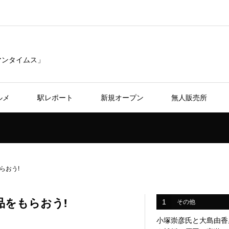
リマンタイムス」
ルメ
駅レポート
新規オープン
無人販売所
らおう!
をもらおう!
1
その他
小塚崇彦氏と大島由香