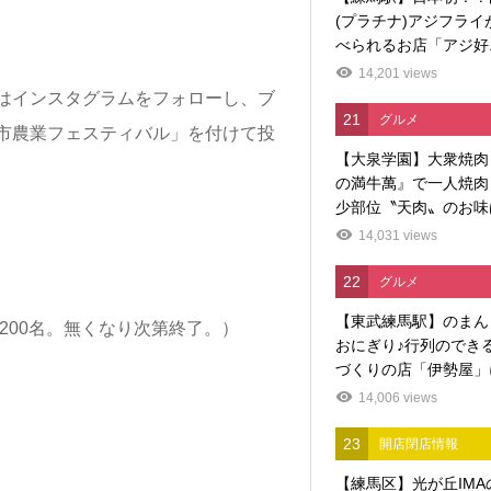
(プラチナ)アジフライ
べられるお店「アジ好..
14,201 views
はインスタグラムをフォローし、ブ
21
グルメ
市農業フェスティバル」を付けて投
【大泉学園】大衆焼肉
の満牛萬』で一人焼肉
少部位〝天肉〟のお味
14,031 views
22
グルメ
【東武練馬駅】のまん
200名。無くなり次第終了。）
おにぎり♪行列のでき
づくりの店「伊勢屋」に
14,006 views
23
開店閉店情報
【練馬区】光が丘IMA