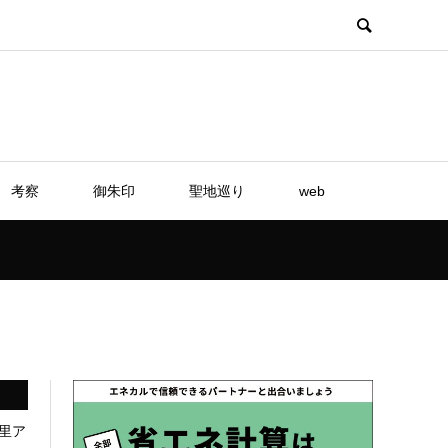
考察
御朱印
聖地巡り
web
里ア