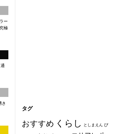
ラー
究極
に通
湧き
タグ
くらし
おすすめ
び
としまえん