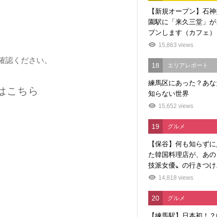
【新規オープン】石神
園駅に「来久三堂」が
プンします（カフェ）
15,863 views
確認ください。
18
エリアレポート
練馬区にあった？あな
はこちら
知らない世界
15,652 views
19
グルメ
【保谷】何も知らずに
た韓国料理店が、あの
技派女優〟の行きつけ..
14,818 views
20
グルメ
【練馬駅】日本初！？