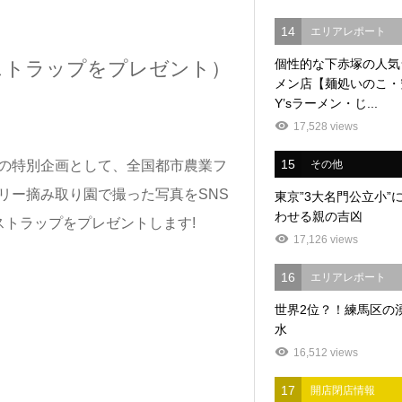
14
エリアレポート
個性的な下赤塚の人気
ストラップをプレゼント）
メン店【麺処いのこ・
Y’sラーメン・じ...
17,528 views
15
その他
ルの特別企画として、全国都市農業フ
リー摘み取り園で撮った写真をSNS
東京”3大名門公立小”
わせる親の吉凶
ストラップをプレゼントします!
17,126 views
16
エリアレポート
世界2位？！練馬区の
水
16,512 views
17
開店閉店情報