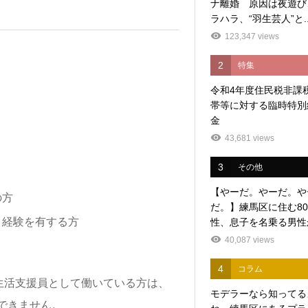
ナ離婚 原因は夜遊び
ラハラ、“羽生芸人”と..
123,347 views
2
特集
令和4年度住民税非課
帯等に対する臨時特別
金
43,681 views
3
その他
【やーだ。やーだ。や
の方
だ。】練馬区に住む8
・経験を有する方
性、息子を名乗る男性か
40,087 views
4
コラム
生活支援員として働いている方は、
モデラーなら知ってる
できません。