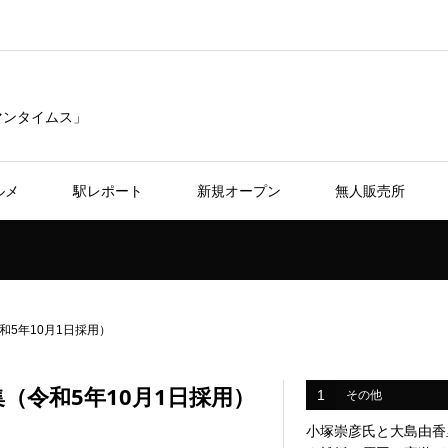
リマンタイムス」
ルメ
駅レポート
新規オープン
無人販売所
5年10月1日採用）
（令和5年10月1日採用）
1
その他
小塚崇彦氏と大島由香