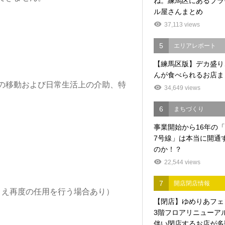
ね。練馬区にあるプラ
ル屋さんまとめ
37,113 views
5
エリアレポート
【練馬区版】デカ盛り
んが食べられるお店ま
の移動および日常生活上の介助、特
34,649 views
6
まちづくり
事業開始から16年の
7号線」は本当に開通
のか！？
22,544 views
7
開店閉店情報
のうえ再度の任用を行う場合あり）
【閉店】ゆめりあフェ
3階フロアリニューア
伴い閉店するお店が多数