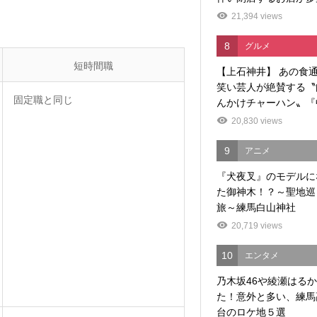
21,394 views
8
グルメ
短時間職
【上石神井】 あの食
笑い芸人が絶賛する〝
固定職と同じ
んかけチャーハン〟『中
20,830 views
9
アニメ
『犬夜叉』のモデルに
た御神木！？～聖地巡
旅～練馬白山神社
20,719 views
10
エンタメ
乃木坂46や綾瀬はる
た！意外と多い、練馬
台のロケ地５選