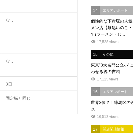
14
エリアレポート
なし
個性的な下赤塚の人気
メン店【麺処いのこ・
Y’sラーメン・じ...
17,528 views
15
その他
なし
東京”3大名門公立小”
わせる親の吉凶
17,125 views
3日
16
エリアレポート
固定職と同じ
世界2位？！練馬区の
水
16,512 views
17
開店閉店情報