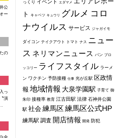
エリアレポー
イベント
っくり
エダマメ
井公
グルメ
コロ
ト
オー
キャベツ
キュウリ
ナウイルス
サービス
ジャガイモ
ニュー
ダイコン
トマト
テイクアウト
ナス
ス
ネリマンニュース
たの
パン
ブロ
ライフスタイル
ラーメ
ッコリー
区政情
ン
ワクチン
予防接種
光が丘駅
仕事
地域情報
大泉学園駅
報
子育て
御
入っ
〝演
法律
江古田駅
石神井公園
接種率
教育
朱印
.
練馬区
練馬区公式HP
社会
駅
開店情報
練馬駅
調査
防犯
開発
白金