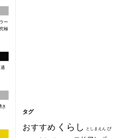
ラー
究極
に通
湧き
タグ
くらし
おすすめ
び
としまえん