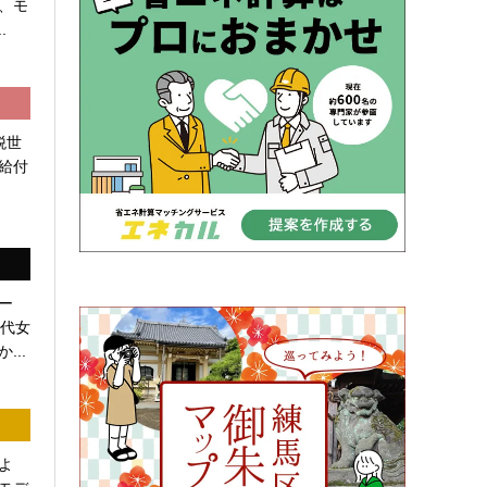
、モ
.
税世
給付
ー
0代女
...
よ