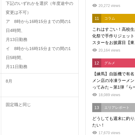
下記のいずれかを選択（年度途中の
20,272 views
変更は不可）
11
コラム
ア 8時から16時15分までの間の1
これはすごい！高校生
日4時間、
化祭で手作りジェット
月13日勤務
スターをお披露目【東..
イ 8時から16時15分までの間の1
20,164 views
日5時間、
12
グルメ
月11日勤務
【練馬】自販機で有名
メン店の冷凍ラーメン
8月
ってみた～第1弾『らー.
18,089 views
固定職と同じ
13
エリアレポート
どうしても週末に釣り
たい！
17,670 views