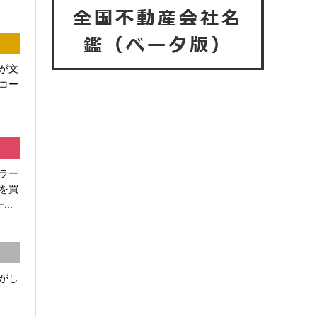
が文
コー
.
ラー
を買
..
がし