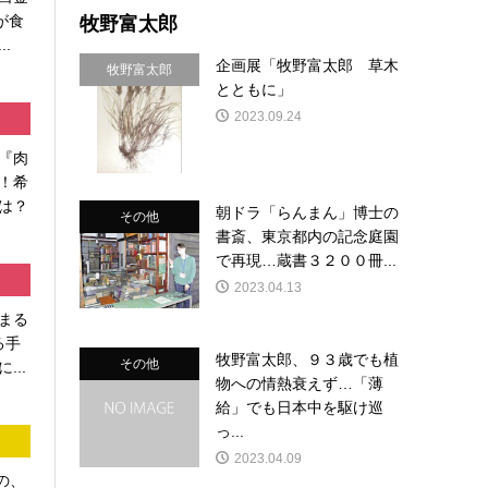
牧野富太郎
が食
.
企画展「牧野富太郎 草木
牧野富太郎
とともに」
2023.09.24
『肉
！希
は？
朝ドラ「らんまん」博士の
その他
書斎、東京都内の記念庭園
で再現…蔵書３２００冊...
2023.04.13
まる
る手
牧野富太郎、９３歳でも植
その他
...
物への情熱衰えず…「薄
給」でも日本中を駆け巡
っ...
2023.04.09
の、