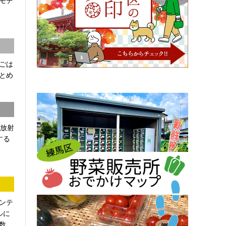
モデ
ごは
とめ
「放射
する
ンテ
ルに
...