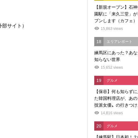
【新規オープン】石神
園駅に「来久三堂」が
プンします（カフェ）
rGJ（外部サイト）
15,863 views
18
エリアレポート
練馬区にあった？あな
知らない世界
15,652 views
19
グルメ
【保谷】何も知らずに
た韓国料理店が、あの
技派女優〟の行きつけ..
14,816 views
20
グルメ
【練馬駅】日本初！？