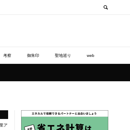
考察
御朱印
聖地巡り
web
里ア