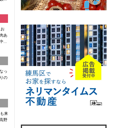
通お
肉あ
...
なっ
りの
かも来
高野