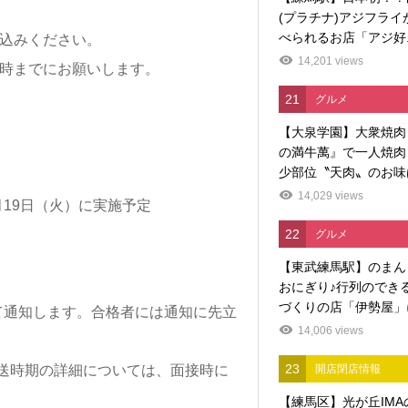
(プラチナ)アジフライ
べられるお店「アジ好..
込みください。
14,201 views
5時までにお願いします。
21
グルメ
【大泉学園】大衆焼肉
の満牛萬』で一人焼肉
少部位〝天肉〟のお味
14,029 views
19日（火）に実施予定
22
グルメ
【東武練馬駅】のまん
おにぎり♪行列のでき
づくりの店「伊勢屋」に
て通知します。合格者には通知に先立
14,006 views
23
送時期の詳細については、面接時に
開店閉店情報
【練馬区】光が丘IMA