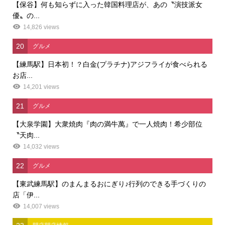
【保谷】何も知らずに入った韓国料理店が、あの〝演技派女
優〟の...
14,826 views
20
グルメ
【練馬駅】日本初！？白金(プラチナ)アジフライが食べられる
お店...
14,201 views
21
グルメ
【大泉学園】大衆焼肉『肉の満牛萬』で一人焼肉！希少部位
〝天肉...
14,032 views
22
グルメ
【東武練馬駅】のまんまるおにぎり♪行列のできる手づくりの
店「伊...
14,007 views