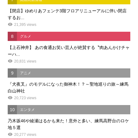
【閉店】ゆめりあフェンテ3階フロアリニューアルに伴い閉店
するお...
21,395 views
8
グルメ
【上石神井】 あの食通お笑い芸人が絶賛する〝肉あんかけチャ
ーハ...
20,831 views
9
アニメ
『犬夜叉』のモデルになった御神木！？～聖地巡りの旅～練馬
白山神社
20,723 views
10
エンタメ
乃木坂46や綾瀬はるかも来た！意外と多い、練馬高野台のロケ
地５選
20,277 views