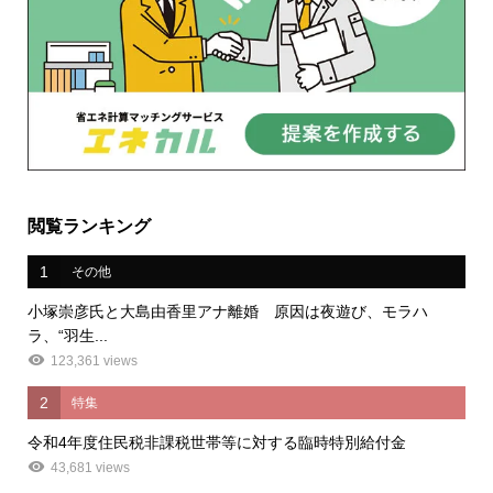
閲覧ランキング
1
その他
小塚崇彦氏と大島由香里アナ離婚 原因は夜遊び、モラハ
ラ、“羽生...
123,361 views
2
特集
令和4年度住民税非課税世帯等に対する臨時特別給付金
43,681 views