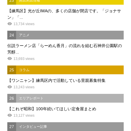
23
開店閉店情報
【練馬区】光が丘IMAの、多くの店舗が閉店です。「ジョナサ
ン」「...
13,734 views
24
アニメ
伝説ラーメン店「らーめん香月」の流れを組む石神井公園駅の
芳醇...
13,693 views
25
コラム
【ワンニャン】練馬区内で活動している里親募集特集
13,243 views
26
エリアレポート
【これぞ昭和】100年続いてほしい定食屋まとめ
13,127 views
27
インタビュー記事