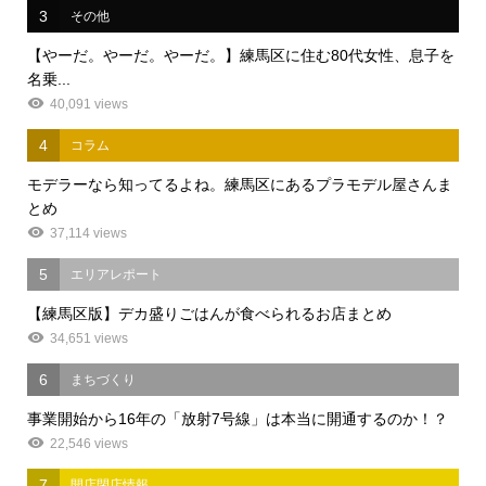
3
その他
【やーだ。やーだ。やーだ。】練馬区に住む80代女性、息子を
名乗...
40,091 views
4
コラム
モデラーなら知ってるよね。練馬区にあるプラモデル屋さんま
とめ
37,114 views
5
エリアレポート
【練馬区版】デカ盛りごはんが食べられるお店まとめ
34,651 views
6
まちづくり
事業開始から16年の「放射7号線」は本当に開通するのか！？
22,546 views
7
開店閉店情報