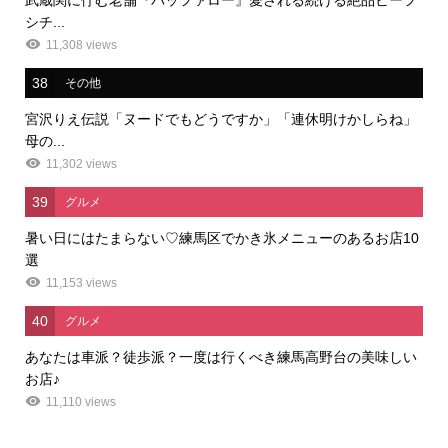
シチ...
11,308 views
38
その他
宮沢りえ伝説「ヌードでもどうですか」「連休明けかしらね」
母の...
11,302 views
39
グルメ
暑い日にはたまらない♡練馬区でかき氷メニューのあるお店10
選
11,153 views
40
グルメ
あなたは車派？徒歩派？一度は行くべき練馬高野台の美味しい
お店♪
11,110 views