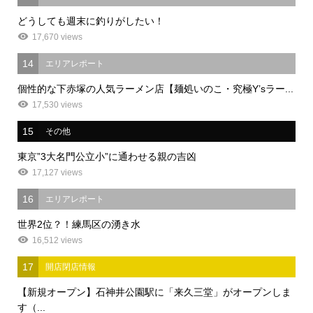
どうしても週末に釣りがしたい！
17,670 views
14
エリアレポート
個性的な下赤塚の人気ラーメン店【麺処いのこ・究極Y’sラー...
17,530 views
15
その他
東京”3大名門公立小”に通わせる親の吉凶
17,127 views
16
エリアレポート
世界2位？！練馬区の湧き水
16,512 views
17
開店閉店情報
【新規オープン】石神井公園駅に「来久三堂」がオープンしま
す（...