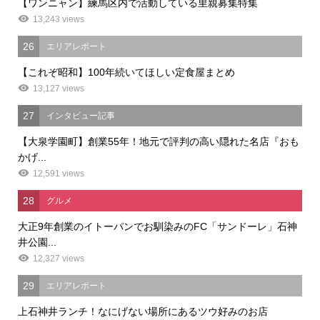
【ワンニャン】練馬区内で活動している里親募集特集
13,243 views
26
エリアレポート
【これぞ昭和】100年続いてほしい定食屋まとめ
13,127 views
27
インタビュー記事
【大泉学園町】創業55年！地元で評判の高い隠れた名店『おも
かげ...
12,591 views
28
グルメ
大正9年創業のイトーパンでお馴染みのFC「サンドーレ」石神
井公園...
12,327 views
29
エリアレポート
上石神井ランチ！なにげない場所にあるツウ好みのお店