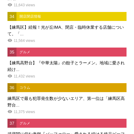
11,643 views
34
開店閉店情報
【練馬区】続報！光が丘IMA、閉店・臨時休業する店舗につい
て。「...
11,564 views
35
グルメ
【練馬高野台】『中華太陽』の餃子とラーメン。地域に愛され
続け...
11,432 views
36
コラム
練馬区で最も犯罪発生数が少ないエリア、第一位は「練馬区高
野台...
11,375 views
37
グルメ
武蔵関に佇む老舗『バッファロー』愛される続ける絶品ビーフ