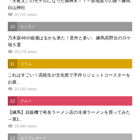
『犬夜叉』のモデルになった御神木！？～聖地巡りの旅～練馬
白山神社
20,725 views
10
エンタメ
乃木坂46や綾瀬はるかも来た！意外と多い、練馬高野台のロケ
地５選
20,279 views
11
コラム
これはすごい！高校生が文化祭で手作りジェットコースターを
お披...
20,165 views
12
グルメ
【練馬】自販機で有名ラーメン店の冷凍ラーメンを買ってみた
～第1...
18,090 views
13
エリアレポート