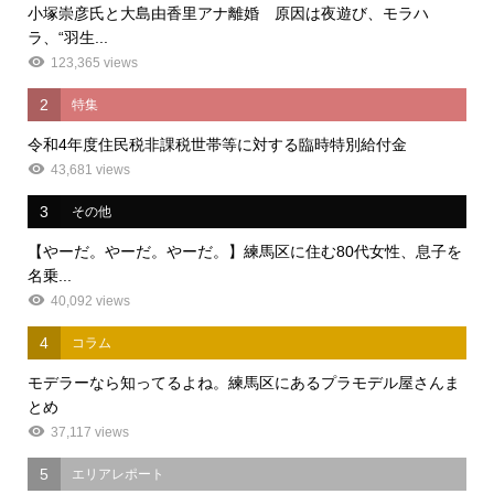
小塚崇彦氏と大島由香里アナ離婚 原因は夜遊び、モラハ
ラ、“羽生...
123,365 views
2
特集
令和4年度住民税非課税世帯等に対する臨時特別給付金
43,681 views
3
その他
【やーだ。やーだ。やーだ。】練馬区に住む80代女性、息子を
名乗...
40,092 views
4
コラム
モデラーなら知ってるよね。練馬区にあるプラモデル屋さんま
とめ
37,117 views
5
エリアレポート